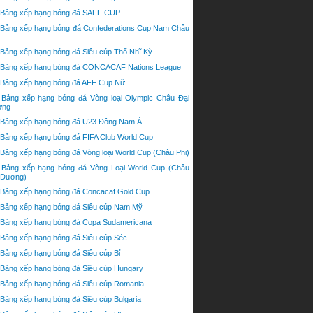
Bảng xếp hạng bóng đá SAFF CUP
Bảng xếp hạng bóng đá Confederations Cup Nam Châu
Bảng xếp hạng bóng đá Siêu cúp Thổ Nhĩ Kỳ
Bảng xếp hạng bóng đá CONCACAF Nations League
Bảng xếp hạng bóng đá AFF Cup Nữ
Bảng xếp hạng bóng đá Vòng loại Olympic Châu Đại
ơng
Bảng xếp hạng bóng đá U23 Đông Nam Á
Bảng xếp hạng bóng đá FIFA Club World Cup
Bảng xếp hạng bóng đá Vòng loại World Cup (Châu Phi)
Bảng xếp hạng bóng đá Vòng Loại World Cup (Châu
 Dương)
Bảng xếp hạng bóng đá Concacaf Gold Cup
Bảng xếp hạng bóng đá Siêu cúp Nam Mỹ
Bảng xếp hạng bóng đá Copa Sudamericana
Bảng xếp hạng bóng đá Siêu cúp Séc
Bảng xếp hạng bóng đá Siêu cúp Bỉ
Bảng xếp hạng bóng đá Siêu cúp Hungary
Bảng xếp hạng bóng đá Siêu cúp Romania
Bảng xếp hạng bóng đá Siêu cúp Bulgaria