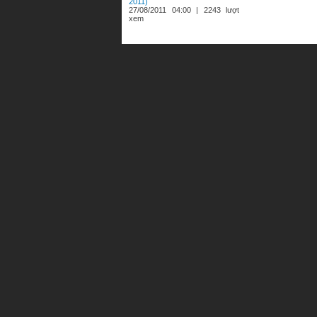
2011)
27/08/2011 04:00 | 2243 lượt
xem