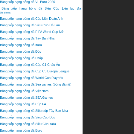
Bảng xếp hạng bóng đá VL Euro 2020
Bảng xếp hạng bóng đá Siêu Cúp Liên lục địa
alissima
Bảng xếp hạng bóng đá Cúp Liên Đoàn Anh
Bảng xếp hạng bóng đá Siêu Cúp Hà Lan
Bảng xếp hạng bóng đá FIFA World Cup Nữ
Bảng xếp hạng bóng đá Tây Ban Nha
Bảng xếp hạng bóng đá Italia
Bảng xếp hạng bóng đá Đức
Bảng xếp hạng bóng đá Pháp
Bảng xếp hạng bóng đá Cúp C1 Châu Âu
Bảng xếp hạng bóng đá Cúp C3 Europa League
Bảng xếp hạng bóng đá World Cup Playoffs
Bảng xếp hạng bóng đá Sea games (bóng đá nữ)
Bảng xếp hạng bóng đá Việt Nam
Bảng xếp hạng bóng đá SEA Games
Bảng xếp hạng bóng đá Cúp FA
Bảng xếp hạng bóng đá Siêu cúp Tây Ban Nha
Bảng xếp hạng bóng đá Siêu Cúp Đức
Bảng xếp hạng bóng đá Siêu Cúp Italia
Bảng xếp hạng bóng đá Euro