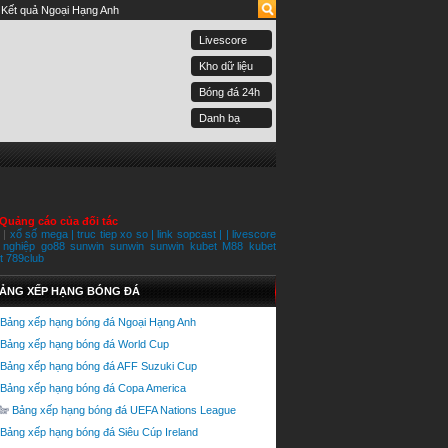
Kết quả Ngoại Hạng Anh
Livescore
Kho dữ liệu
Bóng đá 24h
Danh bạ
Quảng cáo của đối tác
|
xổ số mega
|
truc tiep xo so
|
link sopcast
|
|
livescore
 nghiệp
go88
sunwin
sunwin
sunwin
kubet
M88
kubet
t
789club
ẢNG XẾP HẠNG BÓNG ĐÁ
Bảng xếp hạng bóng đá Ngoại Hạng Anh
Bảng xếp hạng bóng đá World Cup
Bảng xếp hạng bóng đá AFF Suzuki Cup
Bảng xếp hạng bóng đá Copa America
Bảng xếp hạng bóng đá UEFA Nations League
Bảng xếp hạng bóng đá Siêu Cúp Ireland