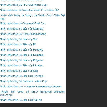
Nhận định bóng đá FIFA Club World Cup
Nhận định bóng đá Vòng loại World Cup (Châu Phi)
Nhận định bóng đá Vòng Loại World Cup (Châu Đại
ng)
Nhận định bóng đá Concacaf Gold Cup
Nhận định bóng đá Siêu cúp Nam Mỹ
Nhận định bóng đá Copa Sudamericana
Nhận định bóng đá Siêu cúp Séc
Nhận định bóng đá Siêu cúp Bỉ
Nhận định bóng đá Siêu cúp Hungary
Nhận định bóng đá Siêu cúp Romania
Nhận định bóng đá Siêu cúp Bulgaria
Nhận định bóng đá Siêu cúp Ukraina
Nhận định bóng đá Siêu cúp Nga
Nhận định bóng đá Siêu Cúp Slovakia
Nhận định bóng đá Southern Ladies Cup
Nhận định bóng đá Conmebol-Sudamericano Women
Nhận định bóng đá UEFA European Women's
mpionship
Nhận định bóng đá Siêu Cúp Ba Lan