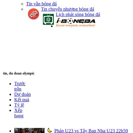
Tin vắn bóng đá
Tin chuyển nhượng bóng đá
Lịch phát sóng bóng đá
tin, du doan olympic
Trước
trận
Dự đoán
Kết quả
Tỷ lệ
Xếp
hạng
Pháp U23 vs Tây Ban Nha U23 22h59