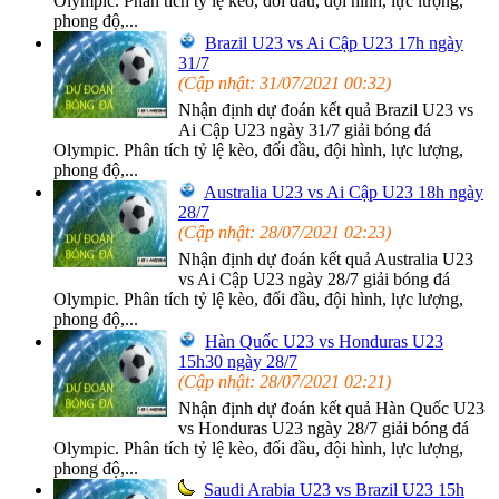
Olympic. Phân tích tỷ lệ kèo, đối đầu, đội hình, lực lượng,
phong độ,...
Brazil U23 vs Ai Cập U23 17h ngày
31/7
(Cập nhật: 31/07/2021 00:32)
Nhận định dự đoán kết quả Brazil U23 vs
Ai Cập U23 ngày 31/7 giải bóng đá
Olympic. Phân tích tỷ lệ kèo, đối đầu, đội hình, lực lượng,
phong độ,...
Australia U23 vs Ai Cập U23 18h ngày
28/7
(Cập nhật: 28/07/2021 02:23)
Nhận định dự đoán kết quả Australia U23
vs Ai Cập U23 ngày 28/7 giải bóng đá
Olympic. Phân tích tỷ lệ kèo, đối đầu, đội hình, lực lượng,
phong độ,...
Hàn Quốc U23 vs Honduras U23
15h30 ngày 28/7
(Cập nhật: 28/07/2021 02:21)
Nhận định dự đoán kết quả Hàn Quốc U23
vs Honduras U23 ngày 28/7 giải bóng đá
Olympic. Phân tích tỷ lệ kèo, đối đầu, đội hình, lực lượng,
phong độ,...
Saudi Arabia U23 vs Brazil U23 15h