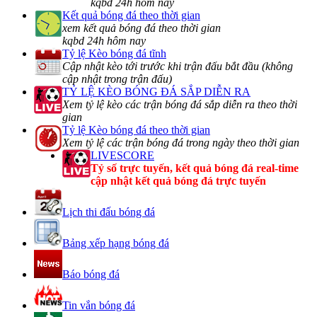
kqbd 24h hôm nay
Kết quả bóng đá theo thời gian
xem kết quả bóng đá theo thời gian
kqbd 24h hôm nay
Tỷ lệ Kèo bóng đá tĩnh
Cập nhật kèo tới trước khi trận đấu bắt đầu (không
cập nhật trong trận đấu)
TỶ LỆ KÈO BÓNG ĐÁ SẮP DIỄN RA
Xem tỷ lệ kèo các trận bóng đá sắp diễn ra theo thời
gian
Tỷ lệ Kèo bóng đá theo thời gian
Xem tỷ lệ các trận bóng đá trong ngày theo thời gian
LIVESCORE
Tỷ số trực tuyến, kết quả bóng đá real-time
cập nhật kết quả bóng đá trực tuyến
Lịch thi đấu bóng đá
Bảng xếp hạng bóng đá
Báo bóng đá
Tin vắn bóng đá