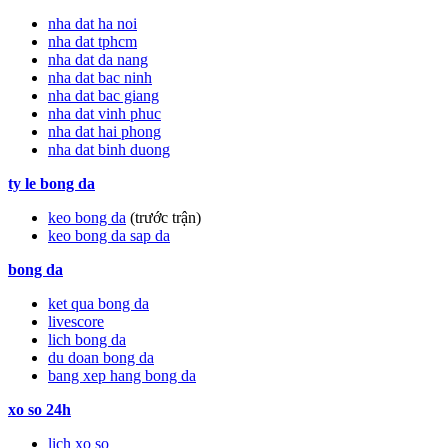
nha dat ha noi
nha dat tphcm
nha dat da nang
nha dat bac ninh
nha dat bac giang
nha dat vinh phuc
nha dat hai phong
nha dat binh duong
ty le bong da
keo bong da
(trước trận)
keo bong da sap da
bong da
ket qua bong da
livescore
lich bong da
du doan bong da
bang xep hang bong da
xo so 24h
lich xo so