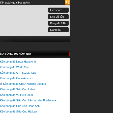
Kết quả Ngoại Hạng Anh
Livescore
Kho dữ liệu
Bóng đá 24h
Danh bạ
ÈO BÓNG ĐÁ HÔM NAY
Kèo bóng đá Ngoại Hạng Anh
Kèo bóng đá World Cup
Kèo bóng đá AFF Suzuki Cup
Kèo bóng đá Copa America
Kèo bóng đá UEFA Nations League
Kèo bóng đá Siêu Cúp Ireland
Kèo bóng đá VL Euro 2020
Kèo bóng đá Siêu Cúp Liên lục địa Finalissima
Kèo bóng đá Cúp Liên Đoàn Anh
Kèo bóng đá Siêu Cúp Hà Lan