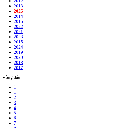
2012
2013
2026
2014
2016
2022
2021
2023
2015
2024
2019
2020
2018
2017
Vòng đấu
1
1
2
3
4
5
6
7