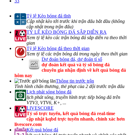
33
Tỷ lệ Kèo bóng đá tĩnh
Cập nhật kèo tới trước khi trận đấu bắt đầu (không
cập nhật trong trận đấu)
TỶ LỆ KÈO BÓNG ĐÁ SẮP DIỄN RA
Xem tỷ lệ kèo các trận bóng đá sắp diễn ra theo thời
gian
Tỷ lệ Kèo bóng đá theo thời gian
Xem tỷ lệ các trận bóng đá trong ngày theo thời gian
Dự đoán bóng đá, dự đoán tỉ số
dự đoán kết quả và tỷ số bóng đá
chuyên gia nhận định về kết quả bóng đá
hôm nay
Thông tin trước trận
Tình hình chấn thương, thẻ phạt của 2 đội trước trận đấu
Lịch phát sóng bóng đá
lịch phát sóng, truyền hình trực tiếp bóng đá trên
VTV3, VTV6, K+, ...
LIVESCORE
Tỷ số trực tuyến, kết quả bóng đá real-time
cập nhật kqbd trực tuyến nhanh, chính xác hơn
livescore.com
Kết quả bóng đá