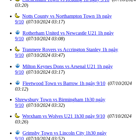
03:20
)
Notts County vs Northampton Town 1h ngày
9/10
(
07/10/2024 03:17
)
Rotherham United vs Newcastle U21 1h ngày
9/10
(
07/10/2024 03:08
)
Tranmere Rovers vs Accrington Stanley 1h ngày
9/10
(
07/10/2024 03:47
)
Milton Keynes Dons vs Arsenal U21 1h ngày
9/10
(
07/10/2024 03:17
)
Fleetwood Town vs Barrow 1h ngày 9/10
(
07/10/2024
03:12
)
Shrewsbury Town vs Birmingham 1h30 ngày
9/10
(
07/10/2024 03:32
)
Wrexham vs Wolves U21 1h30 ngày 9/10
(
07/10/2024
03:26
)
Grimsby Town vs Lincoln City 1h30 ngày
9/10
(
07/10/2024 03:52
)