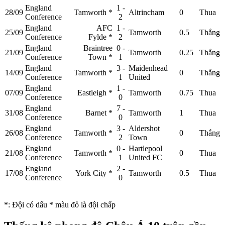
England
1 -
28/09
Tamworth
*
Altrincham
0
Thua
Conference
2
England
AFC
1 -
25/09
Tamworth
0.5
Thắng
Conference
Fylde
*
2
England
Braintree
0 -
21/09
Tamworth
0.25
Thắng
Conference
Town
*
1
England
3 -
Maidenhead
14/09
Tamworth
*
0
Thắng
Conference
1
United
England
1 -
07/09
Eastleigh
*
Tamworth
0.75
Thua
Conference
0
England
7 -
31/08
Barnet
*
Tamworth
1
Thua
Conference
0
England
3 -
Aldershot
26/08
Tamworth
*
0
Thắng
Conference
2
Town
England
0 -
Hartlepool
21/08
Tamworth
*
0
Thua
Conference
1
United FC
England
2 -
17/08
York City
*
Tamworth
0.5
Thua
Conference
0
*
: Đội có dấu
*
màu đỏ là đội chấp