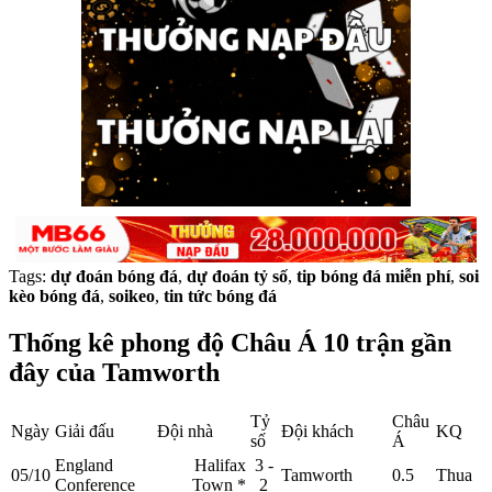
Tags:
dự đoán bóng đá
,
dự đoán tỷ số
,
tip bóng đá miễn phí
,
soi
kèo bóng đá
,
soikeo
,
tin tức bóng đá
Thống kê phong độ Châu Á 10 trận gần
đây của Tamworth
Tỷ
Châu
Ngày
Giải đấu
Đội nhà
Đội khách
KQ
số
Á
England
Halifax
3 -
05/10
Tamworth
0.5
Thua
Conference
Town
*
2