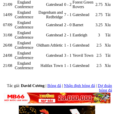
England
Forest Green
21/09
Gateshead
0 - 2
2.75
Xỉu
Conference
Rovers
England
Dagenham and
14/09
7 - 1
Gateshead
2.75
Tài
Conference
Redbridge
England
07/09
Gateshead
2 - 0
Barnet
3.25
Xỉu
Conference
England
31/08
Gateshead
2 - 1
Eastleigh
3
Tài
Conference
England
26/08
Oldham Athletic
1 - 1
Gateshead
2.5
Xỉu
Conference
England
24/08
Gateshead
3 - 1
Yeovil Town
2.5
Tài
Conference
England
21/08
Halifax Town
1 - 1
Gateshead
2.5
Xỉu
Conference
Tác giả:
David Cương
|
Bóng đá
|
Nhận định bóng đá
|
Dự đoán
bóng đá