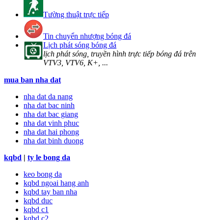
Tường thuật trực tiếp
Tin chuyển nhượng bóng đá
Lịch phát sóng bóng đá
lịch phát sóng, truyền hình trực tiếp bóng đá trên
VTV3, VTV6, K+, ...
mua ban nha dat
nha dat da nang
nha dat bac ninh
nha dat bac giang
nha dat vinh phuc
nha dat hai phong
nha dat binh duong
kqbd
|
ty le bong da
keo bong da
kqbd ngoai hang anh
kqbd tay ban nha
kqbd duc
kqbd c1
kqbd c2