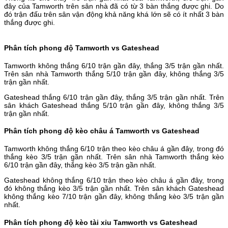
đây của Tamworth trên sân nhà đã có từ 3 bàn thắng được ghi. Do
đó trận đấu trên sân vận động khả năng khá lớn sẽ có ít nhất 3 bàn
thắng được ghi.
Phân tích phong độ Tamworth vs Gateshead
Tamworth không thắng 6/10 trận gần đây, thắng 3/5 trận gần nhất.
Trên sân nhà Tamworth thắng 5/10 trận gần đây, không thắng 3/5
trận gần nhất.
Gateshead thắng 6/10 trận gần đây, thắng 3/5 trận gần nhất. Trên
sân khách Gateshead thắng 5/10 trận gần đây, không thắng 3/5
trận gần nhất.
Phân tích phong độ kèo châu á Tamworth vs Gateshead
Tamworth không thắng 6/10 trận theo kèo châu á gần đây, trong đó
thắng kèo 3/5 trận gần nhất. Trên sân nhà Tamworth thắng kèo
6/10 trận gần đây, thắng kèo 3/5 trận gần nhất.
Gateshead không thắng 6/10 trận theo kèo châu á gần đây, trong
đó không thắng kèo 3/5 trận gần nhất. Trên sân khách Gateshead
không thắng kèo 7/10 trận gần đây, không thắng kèo 3/5 trận gần
nhất.
Phân tích phong độ kèo tài xỉu Tamworth vs Gateshead