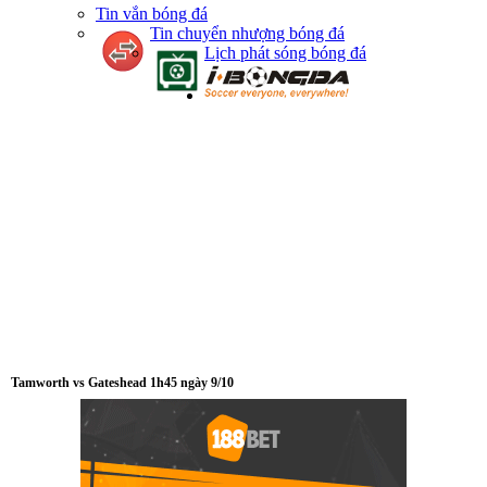
Tin vắn bóng đá
Tin chuyển nhượng bóng đá
Lịch phát sóng bóng đá
Tamworth vs Gateshead 1h45 ngày 9/10