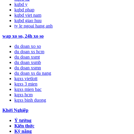
kqbd y
kqbd phap
kqbd viet nam
kqbd giao huu
ty le ngoai hang anh
wap xo so, 24h xo so
du doan xo so
du doan xs hcm
du doan xsmt
du doan xsmb
du doan xsmn
du doan xs da nang
kqxs vietlott
kqxs 3 mien
kqxs mien bac
kqxs hcm
kqxs binh duong
Khởi Nghiệp
Ý tưởng
Kiến thức
Kỹ năng