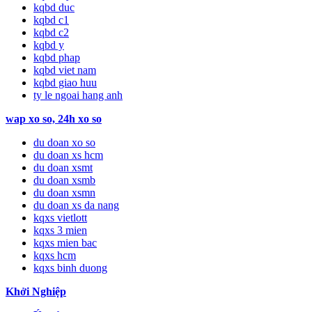
kqbd duc
kqbd c1
kqbd c2
kqbd y
kqbd phap
kqbd viet nam
kqbd giao huu
ty le ngoai hang anh
wap xo so, 24h xo so
du doan xo so
du doan xs hcm
du doan xsmt
du doan xsmb
du doan xsmn
du doan xs da nang
kqxs vietlott
kqxs 3 mien
kqxs mien bac
kqxs hcm
kqxs binh duong
Khởi Nghiệp