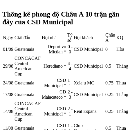
Thống kê phong độ Châu Á 10 trận gần
đây của CSD Municipal
Tỷ
Châu
Ngày
Giải đấu
Đội nhà
Đội khách
KQ
số
Á
Deportivo
0 -
01/09
Guatemala
CSD Municipal
0
Hòa
Mictlan
*
0
CONCACAF
Central
4 -
29/08
Herediano
*
CSD Municipal
0.5
Thắng
American
4
Cup
CSD
1 -
24/08
Guatemala
Xelaju MC
0.75
Thua
Municipal
*
1
CD
2 -
17/08
Guatemala
CSD Municipal
0.25
Thắng
Malacateco
*
3
CONCACAF
Central
CSD
2 -
14/08
Real Espana
0.25
Thắng
American
Municipal
*
1
Cup
CSD
1 -
Club
11/08
Guatemala
0.5
Thua