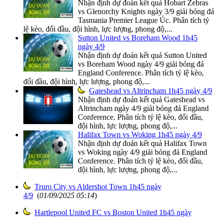
Nhận định dự đoán kết quả Hobart Zebras
vs Glenorchy Knights ngày 3/9 giải bóng đá
Tasmania Premier League Úc. Phân tích tỷ
lệ kèo, đối đầu, đội hình, lực lượng, phong độ,...
Sutton United vs Boreham Wood 1h45
ngày 4/9
Nhận định dự đoán kết quả Sutton United
vs Boreham Wood ngày 4/9 giải bóng đá
England Conference. Phân tích tỷ lệ kèo,
đối đầu, đội hình, lực lượng, phong độ,...
Gateshead vs Altrincham 1h45 ngày 4/9
Nhận định dự đoán kết quả Gateshead vs
Altrincham ngày 4/9 giải bóng đá England
Conference. Phân tích tỷ lệ kèo, đối đầu,
đội hình, lực lượng, phong độ,...
Halifax Town vs Woking 1h45 ngày 4/9
Nhận định dự đoán kết quả Halifax Town
vs Woking ngày 4/9 giải bóng đá England
Conference. Phân tích tỷ lệ kèo, đối đầu,
đội hình, lực lượng, phong độ,...
Truro City vs Aldershot Town 1h45 ngày
4/9
(
01/09/2025 05:14
)
Hartlepool United FC vs Boston United 1h45 ngày