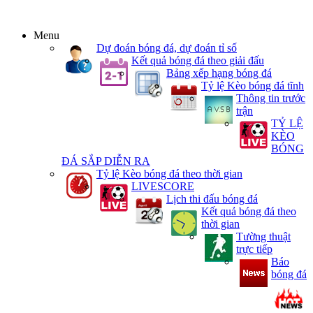
Menu
Dự đoán bóng đá, dự đoán tỉ số
Kết quả bóng đá theo giải đấu
Bảng xếp hạng bóng đá
Tỷ lệ Kèo bóng đá tĩnh
Thông tin trước
trận
TỶ LỆ
KÈO
BÓNG
ĐÁ SẮP DIỄN RA
Tỷ lệ Kèo bóng đá theo thời gian
LIVESCORE
Lịch thi đấu bóng đá
Kết quả bóng đá theo
thời gian
Tường thuật
trực tiếp
Báo
bóng đá