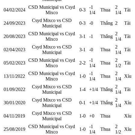
CSD Municipal vs Csyd
-1
2
04/02/2024
0-3
Thua
Tài
Mixco
1/4
1/4
Csyd Mixco vs CSD
24/09/2023
0-3
-0
Thắng
2
Tài
Municipal
CSD Municipal vs Csyd
2
20/08/2023
3-1
-1
Thắng
Tài
Mixco
1/4
Csyd Mixco vs CSD
2
02/04/2023
3-1
-0
Thua
Tài
Municipal
1/4
CSD Municipal vs Csyd
-1
2
05/02/2023
2-2
Thua
Tài
Mixco
1/4
1/2
CSD Municipal vs Csyd
-1
2
13/11/2022
1-0
Thua
Xỉu
Mixco
1/4
1/4
Csyd Mixco vs CSD
2
01/09/2022
1-4
+1/4
Thắng
Tài
Municipal
1/4
Csyd Mixco vs CSD
2
30/01/2020
0-1
+1/4
Thắng
Xỉu
Municipal
1/4
Csyd Mixco vs CSD
04/11/2019
1-0
+0
Thua
Xỉu
Municipal
CSD Municipal vs Csyd
-1
2
25/08/2019
1-0
Thua
Xỉu
Mixco
1/4
1/2