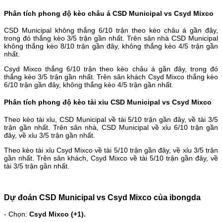
Phân tích phong độ kèo châu á CSD Municipal vs Csyd Mixco
CSD Municipal không thắng 6/10 trận theo kèo châu á gần đây,
trong đó thắng kèo 3/5 trận gần nhất. Trên sân nhà CSD Municipal
không thắng kèo 8/10 trận gần đây, không thắng kèo 4/5 trận gần
nhất.
Csyd Mixco thắng 6/10 trận theo kèo châu á gần đây, trong đó
thắng kèo 3/5 trận gần nhất. Trên sân khách Csyd Mixco thắng kèo
6/10 trận gần đây, không thắng kèo 4/5 trận gần nhất.
Phân tích phong độ kèo tài xỉu CSD Municipal vs Csyd Mixco
Theo kèo tài xỉu, CSD Municipal về tài 5/10 trận gần đây, về tài 3/5
trận gần nhất. Trên sân nhà, CSD Municipal về xỉu 6/10 trận gần
đây, về xỉu 3/5 trận gần nhất.
Theo kèo tài xỉu Csyd Mixco về tài 5/10 trận gần đây, về xỉu 3/5 trận
gần nhất. Trên sân khách, Csyd Mixco về tài 5/10 trận gần đây, về
tài 3/5 trận gần nhất.
Dự đoán CSD Municipal vs Csyd Mixco của ibongda
- Chọn:
Csyd Mixco (+1).