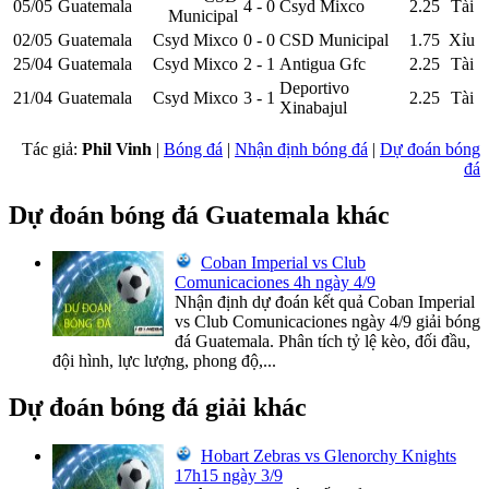
05/05
Guatemala
4 - 0
Csyd Mixco
2.25
Tài
Municipal
02/05
Guatemala
Csyd Mixco
0 - 0
CSD Municipal
1.75
Xỉu
25/04
Guatemala
Csyd Mixco
2 - 1
Antigua Gfc
2.25
Tài
Deportivo
21/04
Guatemala
Csyd Mixco
3 - 1
2.25
Tài
Xinabajul
Tác giả:
Phil Vinh
|
Bóng đá
|
Nhận định bóng đá
|
Dự đoán bóng
đá
Dự đoán bóng đá Guatemala khác
Coban Imperial vs Club
Comunicaciones 4h ngày 4/9
Nhận định dự đoán kết quả Coban Imperial
vs Club Comunicaciones ngày 4/9 giải bóng
đá Guatemala. Phân tích tỷ lệ kèo, đối đầu,
đội hình, lực lượng, phong độ,...
Dự đoán bóng đá giải khác
Hobart Zebras vs Glenorchy Knights
17h15 ngày 3/9