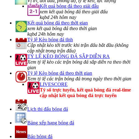
Vị trí, đối đầu, phong độ, tỷ lệ kèo, lực lượng
Kết quả bóng đá theo giải đấu
xem kết quả bóng đá theo giải đấu
kqbd 24h hôm nay
Kết quả bóng đá theo thời gian
xem kết quả bóng đá theo thời gian
kqbd 24h hôm nay
Tỷ lệ Kèo bóng đá tĩnh
Cập nhật kèo tới trước khi trận đấu bắt đầu (không
cập nhật trong trận đấu)
TỶ LỆ KÈO BÓNG ĐÁ SẮP DIỄN RA
Xem tỷ lệ kèo các trận bóng đá sắp diễn ra theo thời
gian
Tỷ lệ Kèo bóng đá theo thời gian
Xem tỷ lệ các trận bóng đá trong ngày theo thời gian
LIVESCORE
Tỷ số trực tuyến, kết quả bóng đá real-time
cập nhật kết quả bóng đá trực tuyến
Lịch thi đấu bóng đá
Bảng xếp hạng bóng đá
Báo bóng đá