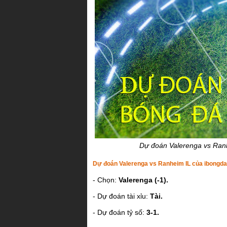
Dự đoán Valerenga vs Ranh
Dự đoán Valerenga vs Ranheim IL của ibongda
- Chọn:
Valerenga (-1).
- Dự đoán tài xỉu:
Tài.
- Dự đoán tỷ số:
3-1.