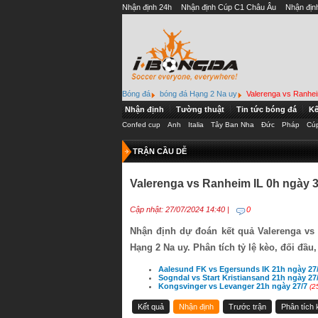
Nhận định 24h
Nhận định Cúp C1 Châu Âu
Nhận địn
Bóng đá
bóng đá Hạng 2 Na uy
Valerenga vs Ranhei
Nhận định
Tường thuật
Tin tức bóng đá
Kế
Confed cup
Anh
Italia
Tây Ban Nha
Đức
Pháp
Cú
TRẬN CẦU DỄ
Valerenga vs Ranheim IL 0h ngày 3
Cập nhật:
27/07/2024 14:40 |
0
Nhận định dự đoán kết quả Valerenga vs 
Hạng 2 Na uy. Phân tích tỷ lệ kèo, đối đầu,
Aalesund FK vs Egersunds IK 21h ngày 27
Sogndal vs Start Kristiansand 21h ngày 27
Kongsvinger vs Levanger 21h ngày 27/7
(2
Kết quả
Nhận định
Trước trận
Phân tích 