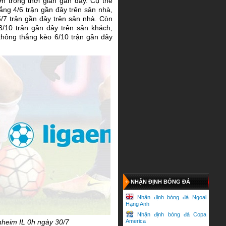
n trong thời gian gần đây. Cụ thể
ắng 4/6 trận gần đây trên sân nhà,
5/7 trận gần đây trên sân nhà. Còn
3/10 trận gần đây trên sân khách,
không thắng kèo 6/10 trận gần đây
NHẬN ĐỊNH BÓNG ĐÁ
Nhận định bóng đá Ngoại
Hạng Anh
Nhận định bóng đá Copa
heim IL 0h ngày 30/7
America