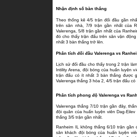
Nhận định số bàn thắng
Theo thống kê 4/5 trận đối đầu gần nhấ
trên sân nhà, 7/9 trận gần nhất của 
Valerenga, 5/8 trận gần nhất của Ranheim
đó cho thấy trận đấu trên sân vận động I
nhất 3 bàn thắng trở lên.
Phân tích đối đầu Valerenga vs Ranhei
Lịch sử đối đầu cho thấy trong 2 trận l
Intility Arena, đội bóng của huấn luyện 
trận đấu có ít nhất 3 bàn thắng được gh
Valerenga thắng 3 hòa 2, 4/5 trận đấu có
Phân tích phong độ Valerenga vs Ranh
Valerenga thắng 7/10 trận gần đây, thắn
đội quân của huấn luyện viên Dag-Eilev
thắng 3/5 trận gần nhất.
Ranheim IL không thắng 6/10 trận gần đ
sân khách đội bóng của huấn luyện vi