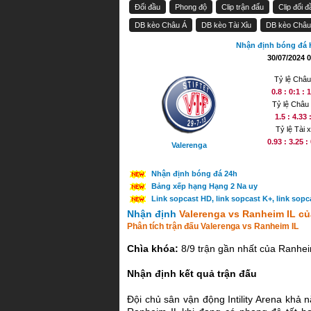
Đối đầu
Phong độ
Clip trận đấu
Clip đối đ
DB kèo Châu Á
DB kèo Tài Xỉu
DB kèo Châu
Nhận định bóng đá 
30/07/2024 
Tỷ lệ Châu
0.8 : 0:1 : 
Tỷ lệ Châu
1.5 : 4.33 
Tỷ lệ Tài x
0.93 : 3.25 :
Valerenga
Nhận định bóng đá 24h
Bảng xếp hạng Hạng 2 Na uy
Link sopcast HD, link sopcast K+, link sop
Nhận định
Valerenga vs Ranheim IL c
Phân tích trận đấu Valerenga vs Ranheim IL
Chìa khóa:
8/9 trận gần nhất của Ranheim
Nhận định kết quả trận đấu
Đội chủ sân vận động Intility Arena khả 