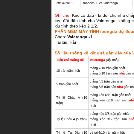
28/04/2018
Ranheim IL vs Valerenga
Ghi chú
: Kèo có dấu
-
là đội chủ nhà ch
kèo đối đầu tính cho Valerenga, không có 
xỉu tính theo kèo 2 1/2.
PHẦN MỀM MÁY TÍNH ibongda dự đoá
Chọn:
Valerenga -1
Tài xỉu:
Tài
Số liệu thống kê kết quả gần đây của 
Tiêu chí thống kê
Valerenga
(đội nhà)
thắng 7/10 trận gần nhất
10 trận gần nhất
thắng 5/10 trận sân
nhà
gần n
thắng 4/5 trận gần nhất
5 trận gần nhất
thắng 3/5 trận sân
nhà
gần nh
thắng kèo 6/10 trận gần nhất
Tỷ lệ Châu Á (10
thắng kèo 6/10 trận sân
nh
trận)
nhất
thắng kèo 3/5 trận gần nhất
Tỷ lệ Châu Á (5 trận)
thắng kèo 3/5 trận sân
nh
nhất
Tỷ lệ Tài Xỉu (10
về tài 6/10 trận gần nhất