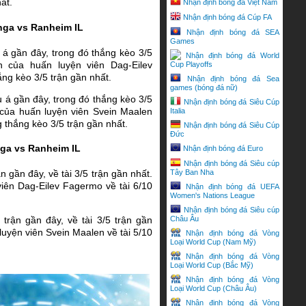
ất.
Nhận định bóng đá Việt Nam
Nhận định bóng đá Cúp FA
nga vs Ranheim IL
Nhận định bóng đá SEA
Games
 á gần đây, trong đó thắng kèo 3/5
Nhận định bóng đá World
n của huấn luyện viên Dag-Eilev
Cup Playoffs
ng kèo 3/5 trận gần nhất.
Nhận định bóng đá Sea
games (bóng đá nữ)
 á gần đây, trong đó thắng kèo 3/5
Nhận định bóng đá Siêu Cúp
 của huấn luyện viên Svein Maalen
Italia
 thắng kèo 3/5 trận gần nhất.
Nhận định bóng đá Siêu Cúp
Đức
nga vs Ranheim IL
Nhận định bóng đá Euro
Nhận định bóng đá Siêu cúp
ận gần đây, về tài 3/5 trận gần nhất.
Tây Ban Nha
iên Dag-Eilev Fagermo về tài 6/10
Nhận định bóng đá UEFA
Women's Nations League
Nhận định bóng đá Siêu cúp
 trận gần đây, về tài 3/5 trận gần
Châu Âu
luyện viên Svein Maalen về tài 5/10
Nhận định bóng đá Vòng
Loại World Cup (Nam Mỹ)
Nhận định bóng đá Vòng
Loại World Cup (Bắc Mỹ)
Nhận định bóng đá Vòng
Loại World Cup (Châu Âu)
Nhận định bóng đá Vòng