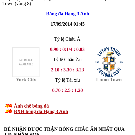
Town (vòng 8)
Bóng đá Hạng 3 Anh
17/09/2014 01:45
Tỷ lệ Châu Á
0.90 : 0:1/4 : 0.83
Tỷ lệ Châu Âu
2.10 : 3.30 : 3.23
York City
Luton Town
Tỷ lệ Tài xỉu
0.70 : 2.5 : 1.20
Ảnh chế bóng đá
BXH bóng đá Hạng 3 Anh
ĐỂ NHẬN ĐƯỢC TRẬN BÓNG CHẮC ĂN NHẤT QUA
TIN NHẮN SMS