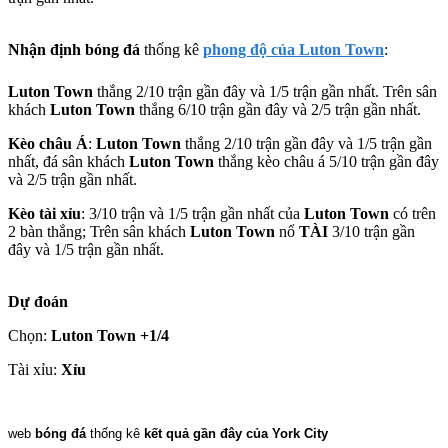
Nhận định bóng đá
thống kê
phong độ của Luton Town
:
Luton Town
thắng 2/10 trận gần đây và 1/5 trận gần nhất. Trên sân
khách
Luton Town
thắng 6/10 trận gần đây và 2/5 trận gần nhất.
Kèo châu Á
:
Luton Town
thắng 2/10 trận gần đây và 1/5 trận gần
nhất, đá sân khách
Luton Town
thắng kèo châu á 5/10 trận gần đây
và 2/5 trận gần nhất.
Kèo tài xỉu
:
3/10 trận và 1/5 trận gần nhất của
Luton Town
có trên
2 bàn thắng; Trên sân khách
Luton Town
nổ
TÀI
3/10 trận gần
đây và 1/5 trận gần nhất.
Dự đoán
Chọn:
Luton Town +1/4
Tài xỉu:
Xỉu
web
bóng đá
thống kê
kết quả gần đây của York City