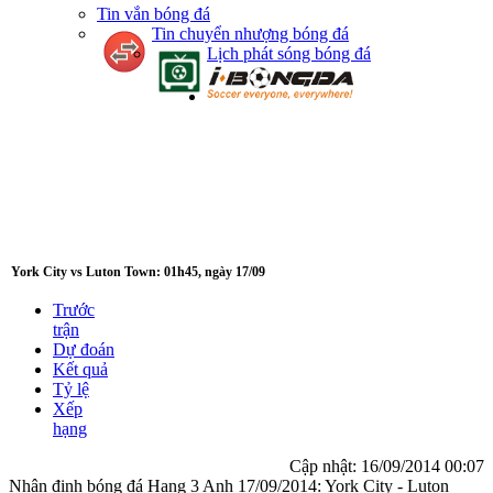
Tin vắn bóng đá
Tin chuyển nhượng bóng đá
Lịch phát sóng bóng đá
York City vs Luton Town: 01h45, ngày 17/09
Trước
trận
Dự đoán
Kết quả
Tỷ lệ
Xếp
hạng
Cập nhật:
16/09/2014 00:07
Nhận định bóng đá Hạng 3 Anh 17/09/2014: York City - Luton