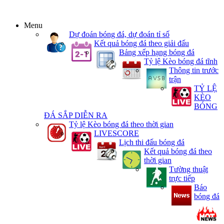
Menu
Dự đoán bóng đá, dự đoán tỉ số
Kết quả bóng đá theo giải đấu
Bảng xếp hạng bóng đá
Tỷ lệ Kèo bóng đá tĩnh
Thông tin trước
trận
TỶ LỆ
KÈO
BÓNG
ĐÁ SẮP DIỄN RA
Tỷ lệ Kèo bóng đá theo thời gian
LIVESCORE
Lịch thi đấu bóng đá
Kết quả bóng đá theo
thời gian
Tường thuật
trực tiếp
Báo
bóng đá