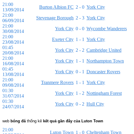
21:00
Burton Albion FC
2 - 0
York City
13/09/2014
21:00
Stevenage Borough
2 - 3
York City
06/09/2014
21:00
York City
0 - 0
Wycombe Wanderers
30/08/2014
21:00
Exeter City
1 - 1
York City
23/08/2014
01:45
York City
2 - 2
Cambridge United
20/08/2014
21:00
York City
1 - 1
Northampton Town
16/08/2014
01:45
York City
0 - 1
Doncaster Rovers
13/08/2014
21:00
Tranmere Rovers
1 - 1
York City
09/08/2014
01:30
York City
1 - 2
Nottingham Forest
31/07/2014
01:30
York City
0 - 2
Hull City
24/07/2014
web
bóng đá
thống kê
kết quả gần đây của Luton Town
21:00
Luton Town
1 - 0
Cheltenham Town