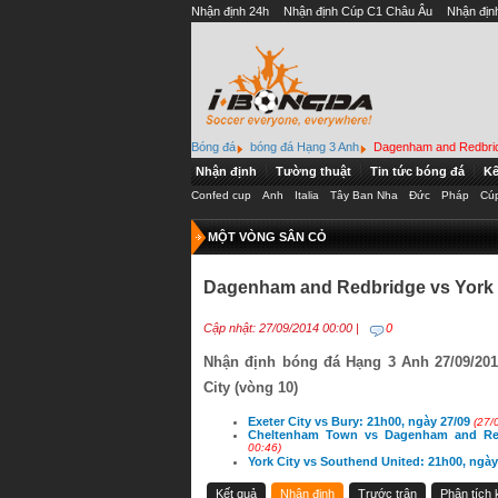
Nhận định 24h
Nhận định Cúp C1 Châu Âu
Nhận địn
Bóng đá
bóng đá Hạng 3 Anh
Dagenham and Redbridg
Nhận định
Tường thuật
Tin tức bóng đá
Kế
Confed cup
Anh
Italia
Tây Ban Nha
Đức
Pháp
Cú
MỘT VÒNG SÂN CỎ
Dagenham and Redbridge vs York C
Cập nhật:
27/09/2014 00:00 |
0
Nhận định bóng đá Hạng 3 Anh 27/09/201
City (vòng 10)
Exeter City vs Bury: 21h00, ngày 27/09
(27/
Cheltenham Town vs Dagenham and Red
00:46)
York City vs Southend United: 21h00, ngày
Kết quả
Nhận định
Trước trận
Phân tích 