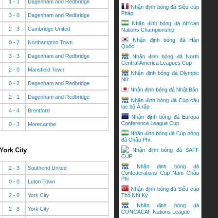
1 - 1
Dagenham and Redbridge
Nhận định bóng đá Siêu cúp
Pháp
3 - 0
Dagenham and Redbridge
Nhận định bóng đá African
2 - 3
Cambridge United
Nations Championship
Nhận định bóng đá Hàn
0 - 2
Northampton Town
Quốc
3 - 3
Dagenham and Redbridge
Nhận định bóng đá North
Central America Leagues Cup
2 - 0
Mansfield Town
Nhận định bóng đá Olympic
Nữ
0 - 2
Dagenham and Redbridge
Nhận định bóng đá Nhật Bản
2 - 1
Dagenham and Redbridge
Nhận định bóng đá Cúp câu
lạc bộ Ả rập
4 - 4
Brentford
Nhận định bóng đá Europa
Conference League Cup
0 - 3
Morecambe
Nhận định bóng đá Cúp bóng
đá Châu Phi
York City
Nhận định bóng đá SAFF
CUP
Nhận định bóng đá
2 - 3
Southend United
Confederations Cup Nam Châu
Phi
0 - 0
Luton Town
Nhận định bóng đá Siêu cúp
2 - 0
York City
Thổ Nhĩ Kỳ
Nhận định bóng đá
2 - 3
York City
CONCACAF Nations League