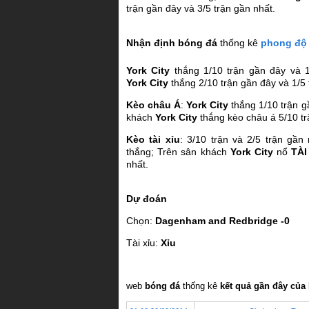
trận gần đây và 3/5 trận gần nhất.
Nhận định bóng đá
thống kê
phong độ 
York City
thắng 1/10 trận gần đây và 1
York City
thắng 2/10 trận gần đây và 1/5 
Kèo châu Á
:
York City
thắng 1/10 trận g
khách
York City
thắng kèo châu á 5/10 tr
Kèo tài xỉu
:
3/10 trận và 2/5 trận gần
thắng; Trên sân khách
York City
nổ
TÀI
nhất.
Dự đoán
Chọn:
Dagenham and Redbridge -0
Tài xỉu:
Xỉu
web
bóng đá
thống kê
kết quả gần đây củ