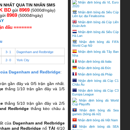
Nhận định bóng đá VL Euro
 NHẤT QUA TIN NHẮN SMS
2020
K BD
8969
gửi
(5000đ/ngày)
Nhận định bóng đá Siêu Cúp
8969
gửi
(5000đ/ngày)
Liên lục địa Finalissima
ÂY
Nhận định bóng đá Cúp Liên
Đoàn Anh
ận đấu =======
Nhận định bóng đá Siêu Cúp
Hà Lan
ầu
Nhận định bóng đá FIFA
World Cup Nữ
Nhận định bóng đá Tây Ban
3- 1
Dagenham and Redbridge
Nha
2- 0
York City
Nhận định bóng đá Italia
Nhận định bóng đá Đức
 của Dagenham and Redbridge
:
Nhận định bóng đá Pháp
Nhận định bóng đá Cúp C1
rận gần đây và 0/5 trận gần nhất.
Châu Âu
ge
thắng 1/10 trận gần đây và 1/5
Nhận định bóng đá Cúp C3
Europa League
Nhận định bóng đá World
ge
thắng 5/10 trận gần đây và 2/5
Cup Playoffs
nd Redbridge
thắng kèo châu á
Nhận định bóng đá Sea
games (bóng đá nữ)
Nhận định bóng đá Việt Nam
hất của
Dagenham and Redbridge
Nhận định bóng đá SEA
nham and Redbridge
nổ
TÀI
4/10