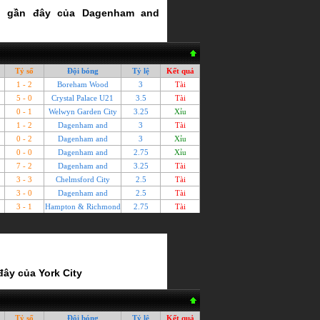
ận gần đây của Dagenham and
đây của York City