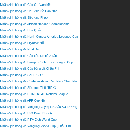
Nhận định bóng đá Cúp C1 Nam Mỹ
Nhận định bóng đá Siêu cúp Bồ Đào Nha
Nhận định bóng đá Siêu cúp Pháp
Nhận định bóng đá African Nations Championship
Nhận định bóng đá Hàn Quốc
Nhận định bóng đá North Central America Leagues Cup
Nhận định bóng đá Olympic Nữ
Nhận định bóng đá Nhật Bản
Nhận định bóng đá Cúp câu lạc bộ Ả rập
Nhận định bóng đá Europa Conference League Cup
Nhận định bóng đá Cúp bóng đá Châu Phi
Nhận định bóng đá SAFF CUP
Nhận định bóng đá Confederations Cup Nam Châu Phi
Nhận định bóng đá Siêu cúp Thổ Nhĩ Kỳ
Nhận định bóng đá CONCACAF Nations League
Nhận định bóng đá AFF Cup Nữ
Nhận định bóng đá Vòng loại Olympic Châu Đại Dương
Nhận định bóng đá U23 Đông Nam Á
Nhận định bóng đá FIFA Club World Cup
Nhận định bóng đá Vòng loại World Cup (Châu Phi)