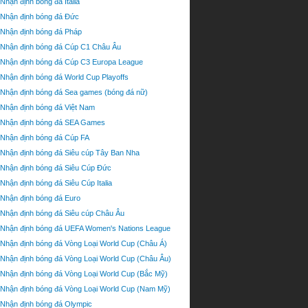
Nhận định bóng đá Italia
Nhận định bóng đá Đức
Nhận định bóng đá Pháp
Nhận định bóng đá Cúp C1 Châu Âu
Nhận định bóng đá Cúp C3 Europa League
Nhận định bóng đá World Cup Playoffs
Nhận định bóng đá Sea games (bóng đá nữ)
Nhận định bóng đá Việt Nam
Nhận định bóng đá SEA Games
Nhận định bóng đá Cúp FA
Nhận định bóng đá Siêu cúp Tây Ban Nha
Nhận định bóng đá Siêu Cúp Đức
Nhận định bóng đá Siêu Cúp Italia
Nhận định bóng đá Euro
Nhận định bóng đá Siêu cúp Châu Âu
Nhận định bóng đá UEFA Women's Nations League
Nhận định bóng đá Vòng Loại World Cup (Châu Á)
Nhận định bóng đá Vòng Loại World Cup (Châu Âu)
Nhận định bóng đá Vòng Loại World Cup (Bắc Mỹ)
Nhận định bóng đá Vòng Loại World Cup (Nam Mỹ)
Nhận định bóng đá Olympic