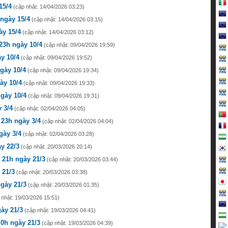
15/4
(cập nhật: 14/04/2026 03:23)
ngày 15/4
(cập nhật: 14/04/2026 03:15)
ày 15/4
(cập nhật: 14/04/2026 03:12)
23h ngày 10/4
(cập nhật: 09/04/2026 19:59)
y 10/4
(cập nhật: 09/04/2026 19:52)
gày 10/4
(cập nhật: 09/04/2026 19:34)
ày 10/4
(cập nhật: 09/04/2026 19:33)
gày 10/4
(cập nhật: 09/04/2026 19:31)
 3/4
(cập nhật: 02/04/2026 04:05)
 23h ngày 3/4
(cập nhật: 02/04/2026 04:04)
gày 3/4
(cập nhật: 02/04/2026 03:28)
y 22/3
(cập nhật: 20/03/2026 20:14)
 21h ngày 21/3
(cập nhật: 20/03/2026 03:44)
 21/3
(cập nhật: 20/03/2026 03:38)
gày 21/3
(cập nhật: 20/03/2026 01:35)
nhật: 19/03/2026 15:51)
ày 21/3
(cập nhật: 19/03/2026 04:41)
 0h ngày 21/3
(cập nhật: 19/03/2026 04:39)