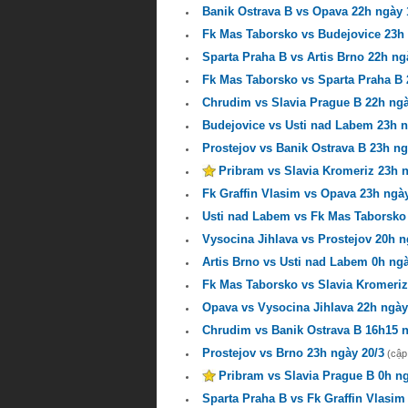
Banik Ostrava B vs Opava 22h ngày 
Fk Mas Taborsko vs Budejovice 23h 
Sparta Praha B vs Artis Brno 22h ng
Fk Mas Taborsko vs Sparta Praha B 
Chrudim vs Slavia Prague B 22h ngà
Budejovice vs Usti nad Labem 23h n
Prostejov vs Banik Ostrava B 23h ng
Pribram vs Slavia Kromeriz 23h n
Fk Graffin Vlasim vs Opava 23h ngày
Usti nad Labem vs Fk Mas Taborsko
Vysocina Jihlava vs Prostejov 20h n
Artis Brno vs Usti nad Labem 0h ngà
Fk Mas Taborsko vs Slavia Kromeriz
Opava vs Vysocina Jihlava 22h ngày
Chrudim vs Banik Ostrava B 16h15 n
Prostejov vs Brno 23h ngày 20/3
(cập 
Pribram vs Slavia Prague B 0h ng
Sparta Praha B vs Fk Graffin Vlasim