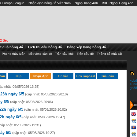
h Europa League
Nhận định bóng đá Việt Nam
Ngoại hạng Anh
BXH Ngoại Hạng Anh
 2 Séc
t quả bóng đá
Lịch thi đấu bóng đá
Bảng xếp hạng bóng đá
Phong thủy luận
Một vòng sân cỏ
Trận cầu khó
Trận cầu dễ
Thống kê nhà cái
 đấu
Clip
Nhận định
Tin tức
Link sopcast
Giải đấu
kqbd
sunw
ập nhật: 09/05/2026 13:25)
go88
 23h ngày 6/5
(cập nhật: 05/05/2026 20:10)
y 6/5
(cập nhật: 05/05/2026 20:06)
N
22h ngày 6/5
(cập nhật: 05/05/2026 20:02)
2h ngày 6/5
(cập nhật: 05/05/2026 19:47)
cập nhật: 05/05/2026 19:31)
ày 6/5
(cập nhật: 05/05/2026 19:27)