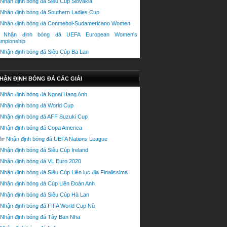
Nhận định bóng đá Siêu Cúp Slovakia
Nhận định bóng đá Southern Ladies Cup
Nhận định bóng đá Conmebol-Sudamericano Women
Nhận định bóng đá UEFA European Women's
mpionship
Nhận định bóng đá Siêu Cúp Ba Lan
HẬN ĐỊNH BÓNG ĐÁ CÁC GIẢI
Nhận định bóng đá Ngoại Hạng Anh
Nhận định bóng đá World Cup
Nhận định bóng đá AFF Suzuki Cup
Nhận định bóng đá Copa America
Nhận định bóng đá UEFA Nations League
Nhận định bóng đá Siêu Cúp Ireland
Nhận định bóng đá VL Euro 2020
Nhận định bóng đá Siêu Cúp Liên lục địa Finalissima
Nhận định bóng đá Cúp Liên Đoàn Anh
Nhận định bóng đá Siêu Cúp Hà Lan
Nhận định bóng đá FIFA World Cup Nữ
Nhận định bóng đá Tây Ban Nha