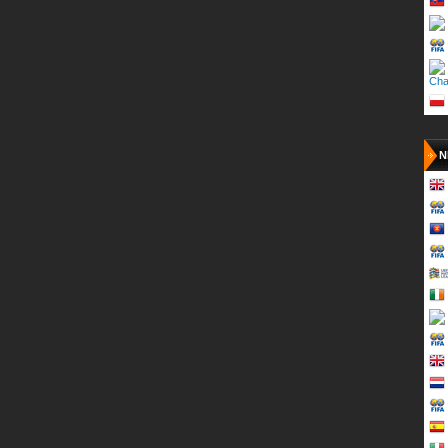
Cha
N