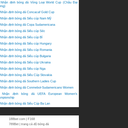
Nhận định bóng đá Vòng Loại World Cup (Châu Đại
ng)
Nhận định bóng đá Concacaf Gold Cup
Nhận định bóng đá Siêu cúp Nam Mỹ
Nhận định bóng đá Copa Sudamericana
Nhận định bóng đá Siêu cúp Séc
Nhận định bóng đá Siêu cúp Bỉ
Nhận định bóng đá Siêu cúp Hungary
Nhận định bóng đá Siêu cúp Romania
Nhận định bóng đá Siêu cúp Bulgaria
Nhận định bóng đá Siêu cúp Ukraina
Nhận định bóng đá Siêu cúp Nga
Nhận định bóng đá Siêu Cúp Slovakia
Nhận định bóng đá Southern Ladies Cup
Nhận định bóng đá Conmebol-Sudamericano Women
Nhận định bóng đá UEFA European Women's
mpionship
Nhận định bóng đá Siêu Cúp Ba Lan
188bet com
|
F168
789Bet
|
trang cá độ bóng đá