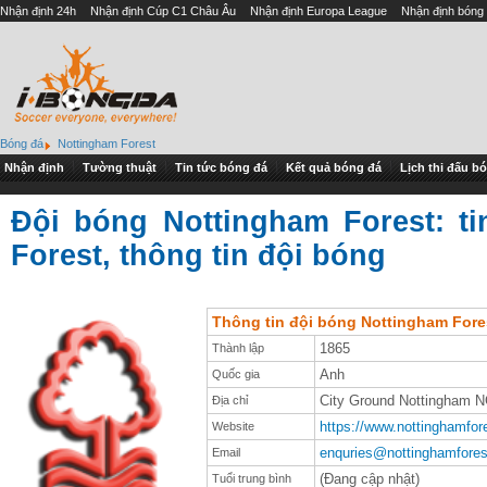
Nhận định 24h
Nhận định Cúp C1 Châu Âu
Nhận định Europa League
Nhận định bóng
Bóng đá
Nottingham Forest
Nhận định
Tường thuật
Tin tức bóng đá
Kết quả bóng đá
Lịch thi đấu b
Đội bóng Nottingham Forest: ti
Forest, thông tin đội bóng
Thông tin đội bóng Nottingham Fore
1865
Thành lập
Anh
Quốc gia
City Ground Nottingham 
Địa chỉ
https://www.nottinghamfor
Website
enquries@nottinghamfores
Email
(Đang cập nhật)
Tuổi trung bình