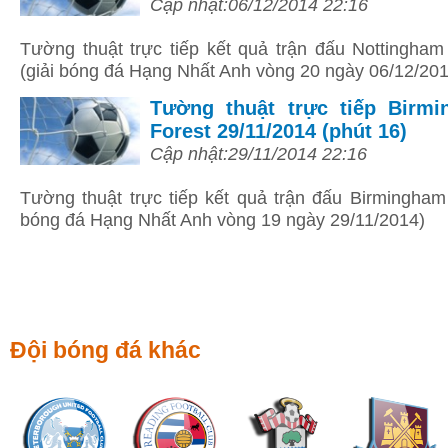
Cập nhật:06/12/2014 22:16
Tường thuật trực tiếp kết quả trận đấu Nottingham 
(giải bóng đá Hạng Nhất Anh vòng 20 ngày 06/12/201
Tường thuật trực tiếp Birm
Forest 29/11/2014 (phút 16)
Cập nhật:29/11/2014 22:16
Tường thuật trực tiếp kết quả trận đấu Birmingham 
bóng đá Hạng Nhất Anh vòng 19 ngày 29/11/2014)
Đội bóng đá khác