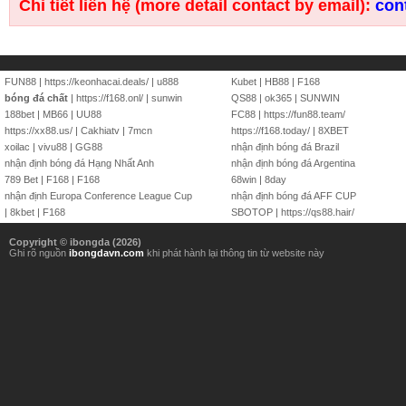
Chi tiết liên hệ (more detail contact by email):
con
FUN88
|
https://keonhacai.deals/
|
u888
Kubet
|
HB88
|
F168
bóng đá chất
|
https://f168.onl/
|
sunwin
QS88
|
ok365
|
SUNWIN
188bet
|
MB66
|
UU88
FC88
|
https://fun88.team/
https://xx88.us/
|
Cakhiatv
|
7mcn
https://f168.today/
|
8XBET
xoilac
|
vivu88
|
GG88
nhận định bóng đá Brazil
nhận định bóng đá Hạng Nhất Anh
nhận định bóng đá Argentina
789 Bet
|
F168
|
F168
68win
|
8day
nhận định Europa Conference League Cup
nhận định bóng đá AFF CUP
|
8kbet
|
F168
SBOTOP
|
https://qs88.hair/
Copyright © ibongda (
2026
)
Ghi rõ nguồn
ibongdavn.com
khi phát hành lại thông tin từ website này