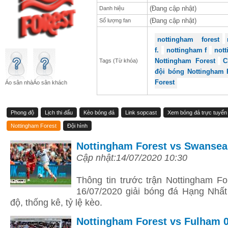
(Đang cập nhật)
Danh hiệu
(Đang cập nhật)
Số lượng fan
nottingham forest
f.
nottingham f
not
Nottingham Forest
C
Tags (Từ khóa)
đội bóng Nottingham 
Forest
Áo sân nhà
Áo sân khách
Phong độ
Lịch thi đấu
Kèo bóng đá
Link sopcast
Xem bóng đá trực tuyến
Nottingham Forest
Đội hình
Nottingham Forest vs Swansea 
Cập nhật:14/07/2020 10:30
Thông tin trước trận Nottingham F
16/07/2020 giải bóng đá Hạng Nhất 
độ, thống kê, tỷ lệ kèo.
Nottingham Forest vs Fulham 0