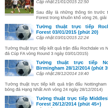
Cập nhật:21/01/2015 22:50
Sau đây là những thông tin trước 
Forest trong khuôn khổ vòng 26, giả
Tường thuật trực tiếp Roc
Forest 03/01/2015 (phút 20)
Cập nhật:03/01/2015 22:24
Tường thuật trực tiếp kết quả trận đấu Rochdale vs N
đá Cúp FA vòng Round 3 ngày 03/01/2015)
Tường thuật trực tiếp No
Birmingham 28/12/2014 (phút 3
Cập nhật:28/12/2014 19:40
Tường thuật trực tiếp kết quả trận đấu Nottingham 
bóng đá Hạng Nhất Anh vòng 24 ngày 28/12/2014)
Tường thuật trực tiếp Middle
Forest 26/12/2014 (phút 45+)