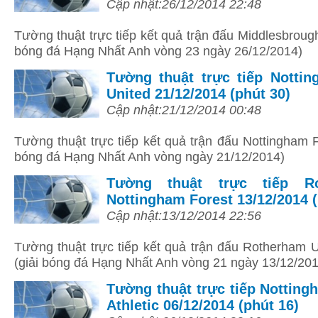
Cập nhật:26/12/2014 22:48
Tường thuật trực tiếp kết quả trận đấu Middlesbrough
bóng đá Hạng Nhất Anh vòng 23 ngày 26/12/2014)
Tường thuật trực tiếp Nottin
United 21/12/2014 (phút 30)
Cập nhật:21/12/2014 00:48
Tường thuật trực tiếp kết quả trận đấu Nottingham F
bóng đá Hạng Nhất Anh vòng ngày 21/12/2014)
Tường thuật trực tiếp Ro
Nottingham Forest 13/12/2014 (
Cập nhật:13/12/2014 22:56
Tường thuật trực tiếp kết quả trận đấu Rotherham U
(giải bóng đá Hạng Nhất Anh vòng 21 ngày 13/12/201
Tường thuật trực tiếp Notting
Athletic 06/12/2014 (phút 16)