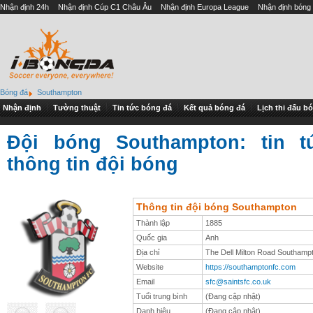
Nhận định 24h
Nhận định Cúp C1 Châu Âu
Nhận định Europa League
Nhận định bóng
Bóng đá
Southampton
Nhận định
Tường thuật
Tin tức bóng đá
Kết quả bóng đá
Lịch thi đấu b
Đội bóng Southampton: tin t
thông tin đội bóng
Thông tin đội bóng Southampton
Thành lập
1885
Quốc gia
Anh
Địa chỉ
The Dell Milton Road Southam
Website
https://southamptonfc.com
Email
sfc@saintsfc.co.uk
Tuổi trung bình
(Đang cập nhật)
Danh hiệu
(Đang cập nhật)