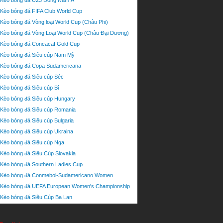
Kèo bóng đá U23 Đông Nam Á
Kèo bóng đá FIFA Club World Cup
Kèo bóng đá Vòng loại World Cup (Châu Phi)
Kèo bóng đá Vòng Loại World Cup (Châu Đại Dương)
Kèo bóng đá Concacaf Gold Cup
Kèo bóng đá Siêu cúp Nam Mỹ
Kèo bóng đá Copa Sudamericana
Kèo bóng đá Siêu cúp Séc
Kèo bóng đá Siêu cúp Bỉ
Kèo bóng đá Siêu cúp Hungary
Kèo bóng đá Siêu cúp Romania
Kèo bóng đá Siêu cúp Bulgaria
Kèo bóng đá Siêu cúp Ukraina
Kèo bóng đá Siêu cúp Nga
Kèo bóng đá Siêu Cúp Slovakia
Kèo bóng đá Southern Ladies Cup
Kèo bóng đá Conmebol-Sudamericano Women
Kèo bóng đá UEFA European Women's Championship
Kèo bóng đá Siêu Cúp Ba Lan