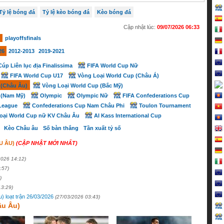
Tỷ lệ bóng đá
Tỷ lệ kèo bóng đá
Kèo bóng đá
Cập nhật lúc:
09/07/2026 06:33
playoffsfinals
26
2012-2013
2019-2021
úp Liên lục địa Finalissima
FIFA World Cup Nữ
FIFA World Cup U17
Vòng Loại World Cup (Châu Á)
 (Châu Âu)
Vòng Loại World Cup (Bắc Mỹ)
 (Nam Mỹ)
Olympic
Olympic Nữ
FIFA Confederations Cup
League
Confederations Cup Nam Châu Phi
Toulon Tournament
oại World Cup nữ KV Châu Âu
Al Kass International Cup
Kèo Châu âu
Số bàn thắng
Tần xuất tỷ số
U ÂU)
(CẬP NHẬT MỚI NHẤT)
2026 14:12)
:57)
)
13:29)
) loạt trận 26/03/2026
(27/03/2026 03:43)
âu Âu)