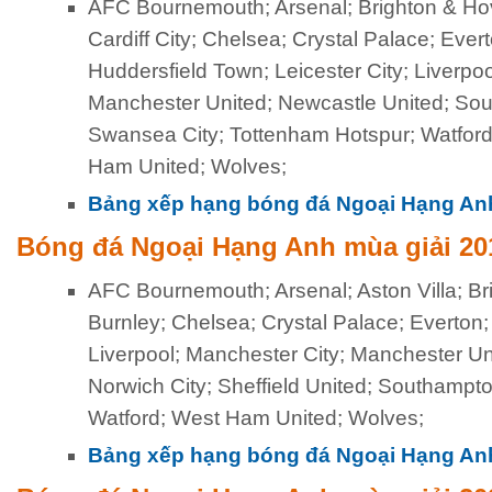
AFC Bournemouth; Arsenal; Brighton & Hov
Cardiff City; Chelsea; Crystal Palace; Ever
Huddersfield Town; Leicester City; Liverpo
Manchester United; Newcastle United; Sou
Swansea City; Tottenham Hotspur; Watfor
Ham United; Wolves;
Bảng xếp hạng bóng đá Ngoại Hạng Anh
Bóng đá Ngoại Hạng Anh mùa giải 20
AFC Bournemouth; Arsenal; Aston Villa; Br
Burnley; Chelsea; Crystal Palace; Everton; 
Liverpool; Manchester City; Manchester Un
Norwich City; Sheffield United; Southampt
Watford; West Ham United; Wolves;
Bảng xếp hạng bóng đá Ngoại Hạng Anh