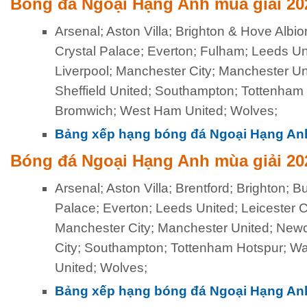
Bóng đá Ngoại Hạng Anh mùa giải 20
Arsenal; Aston Villa; Brighton & Hove Albio
Crystal Palace; Everton; Fulham; Leeds Uni
Liverpool; Manchester City; Manchester Un
Sheffield United; Southampton; Tottenham
Bromwich; West Ham United; Wolves;
Bảng xếp hạng bóng đá Ngoại Hạng Anh
Bóng đá Ngoại Hạng Anh mùa giải 20
Arsenal; Aston Villa; Brentford; Brighton; B
Palace; Everton; Leeds United; Leicester Ci
Manchester City; Manchester United; Newc
City; Southampton; Tottenham Hotspur; W
United; Wolves;
Bảng xếp hạng bóng đá Ngoại Hạng Anh