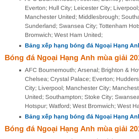
Everton; Hull City; Leicester City; Liverpoo
Manchester United; Middlesbrough; Southa
Sunderland; Swansea City; Tottenham Hots
Bromwich; West Ham United;
Bảng xếp hạng bóng đá Ngoại Hạng Anh
Bóng đá Ngoại Hạng Anh mùa giải 20
AFC Bournemouth; Arsenal; Brighton & Hov
Chelsea; Crystal Palace; Everton; Huddersf
City; Liverpool; Manchester City; Manches
United; Southampton; Stoke City; Swansea
Hotspur; Watford; West Bromwich; West H
Bảng xếp hạng bóng đá Ngoại Hạng Anh
Bóng đá Ngoại Hạng Anh mùa giải 20