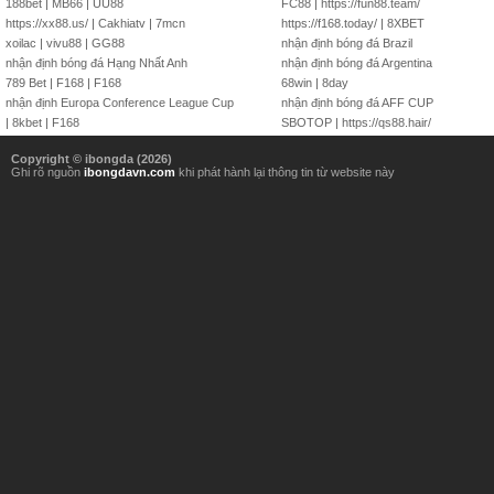
188bet
|
MB66
|
UU88
FC88
|
https://fun88.team/
https://xx88.us/
|
Cakhiatv
|
7mcn
https://f168.today/
|
8XBET
xoilac
|
vivu88
|
GG88
nhận định bóng đá Brazil
nhận định bóng đá Hạng Nhất Anh
nhận định bóng đá Argentina
789 Bet
|
F168
|
F168
68win
|
8day
nhận định Europa Conference League Cup
nhận định bóng đá AFF CUP
|
8kbet
|
F168
SBOTOP
|
https://qs88.hair/
Copyright © ibongda (
2026
)
Ghi rõ nguồn
ibongdavn.com
khi phát hành lại thông tin từ website này