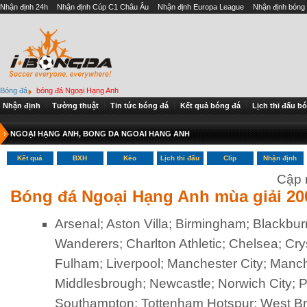
Nhận định 24h
Nhận định Cúp C1 Châu Âu
Nhận định Europa League
Nhận định bóng
Bóng đá
bóng đá Ngoại Hạng Anh
Nhận định
Tường thuật
Tin tức bóng đá
Kết quả bóng đá
Lịch thi đấu b
NGOẠI HẠNG ANH, BONG DA NGOAI HANG ANH
Kết quả
BXH
Kèo
Lịch thi đấu
Clip
Nhận định
Cập 
Bóng đá Ngoại Hạng Anh mùa giải 20
Arsenal; Aston Villa; Birmingham; Blackbur
Wanderers; Charlton Athletic; Chelsea; Cry
Fulham; Liverpool; Manchester City; Manch
Middlesbrough; Newcastle; Norwich City; 
Southampton; Tottenham Hotspur; West 