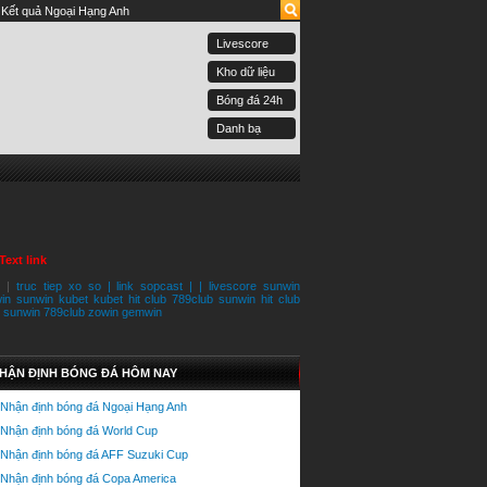
Kết quả Ngoại Hạng Anh
Livescore
Kho dữ liệu
Bóng đá 24h
Danh bạ
Text link
|
truc tiep xo so
|
link sopcast
|
|
livescore
sunwin
in
sunwin
kubet
kubet
hit club
789club
sunwin
hit club
sunwin
789club
zowin
gemwin
HẬN ĐỊNH BÓNG ĐÁ HÔM NAY
Nhận định bóng đá Ngoại Hạng Anh
Nhận định bóng đá World Cup
Nhận định bóng đá AFF Suzuki Cup
Nhận định bóng đá Copa America