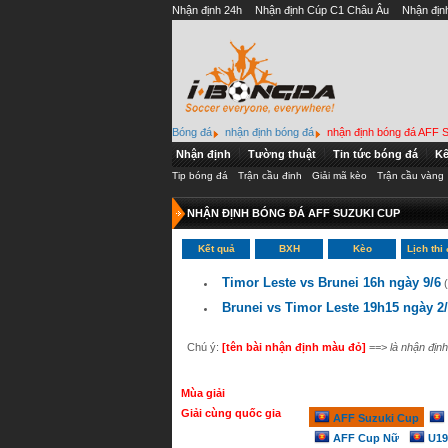
Nhận định 24h
Nhận định Cúp C1 Châu Âu
Nhận địn
Bóng đá
nhận định bóng đá
nhận định bóng đá AFF 
Nhận định
Tường thuật
Tin tức bóng đá
Kế
Tip bóng đá
Trận cầu đinh
Giải mã kèo
Trận cầu vàng
NHẬN ĐỊNH BÓNG ĐÁ AFF SUZUKI CUP
Kết quả
BXH
Kèo
Lịch thi
Timor Leste vs Brunei 16h ngày 9/6
(
Brunei vs Timor Leste 19h15 ngày 2
Chú ý:
[tên bài nhận định màu đỏ]
==>
là nhận địn
Mùa giải
Giải cùng quốc gia
AFF Suzuki Cup
AFF Cup Nữ
U19