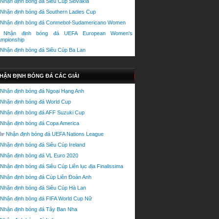
Nhận định bóng đá Siêu Cúp Slovakia
Nhận định bóng đá Southern Ladies Cup
Nhận định bóng đá Conmebol-Sudamericano Women
Nhận định bóng đá UEFA European Women's
mpionship
Nhận định bóng đá Siêu Cúp Ba Lan
HẬN ĐỊNH BÓNG ĐÁ CÁC GIẢI
Nhận định bóng đá Ngoại Hạng Anh
Nhận định bóng đá World Cup
Nhận định bóng đá AFF Suzuki Cup
Nhận định bóng đá Copa America
Nhận định bóng đá UEFA Nations League
Nhận định bóng đá Siêu Cúp Ireland
Nhận định bóng đá VL Euro 2020
Nhận định bóng đá Siêu Cúp Liên lục địa Finalissima
Nhận định bóng đá Cúp Liên Đoàn Anh
Nhận định bóng đá Siêu Cúp Hà Lan
Nhận định bóng đá FIFA World Cup Nữ
Nhận định bóng đá Tây Ban Nha