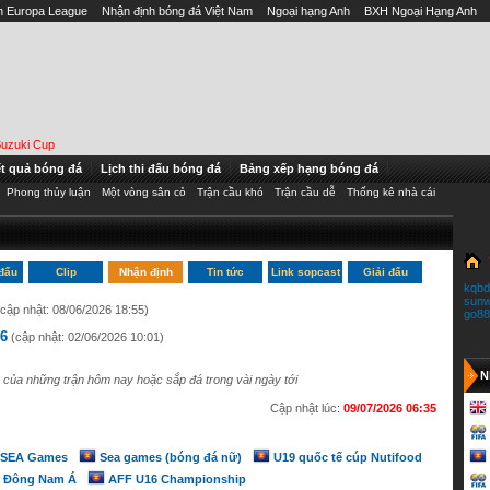
h Europa League
Nhận định bóng đá Việt Nam
Ngoại hạng Anh
BXH Ngoại Hạng Anh
Suzuki Cup
t quả bóng đá
Lịch thi đấu bóng đá
Bảng xếp hạng bóng đá
Phong thủy luận
Một vòng sân cỏ
Trận cầu khó
Trận cầu dễ
Thống kê nhà cái
 đấu
Clip
Nhận định
Tin tức
Link sopcast
Giải đấu
kqbd
sunw
cập nhật: 08/06/2026 18:55)
go88
/6
(cập nhật: 02/06/2026 10:01)
N
h của những trận hôm nay hoặc sắp đá trong vài ngày tới
Cập nhật lúc:
09/07/2026 06:35
SEA Games
Sea games (bóng đá nữ)
U19 quốc tế cúp Nutifood
 Đông Nam Á
AFF U16 Championship