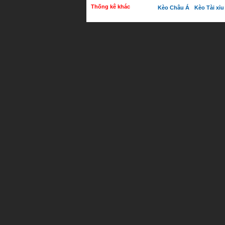
Thống kê khác
Kèo Châu Á
Kèo Tài xỉu