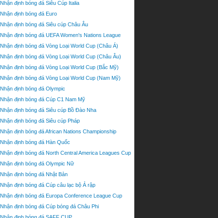
Nhận định bóng đá Siêu Cúp Italia
Nhận định bóng đá Euro
Nhận định bóng đá Siêu cúp Châu Âu
Nhận định bóng đá UEFA Women's Nations League
Nhận định bóng đá Vòng Loại World Cup (Châu Á)
Nhận định bóng đá Vòng Loại World Cup (Châu Âu)
Nhận định bóng đá Vòng Loại World Cup (Bắc Mỹ)
Nhận định bóng đá Vòng Loại World Cup (Nam Mỹ)
Nhận định bóng đá Olympic
Nhận định bóng đá Cúp C1 Nam Mỹ
Nhận định bóng đá Siêu cúp Bồ Đào Nha
Nhận định bóng đá Siêu cúp Pháp
Nhận định bóng đá African Nations Championship
Nhận định bóng đá Hàn Quốc
Nhận định bóng đá North Central America Leagues Cup
Nhận định bóng đá Olympic Nữ
Nhận định bóng đá Nhật Bản
Nhận định bóng đá Cúp câu lạc bộ Ả rập
Nhận định bóng đá Europa Conference League Cup
Nhận định bóng đá Cúp bóng đá Châu Phi
Nhận định bóng đá SAFF CUP