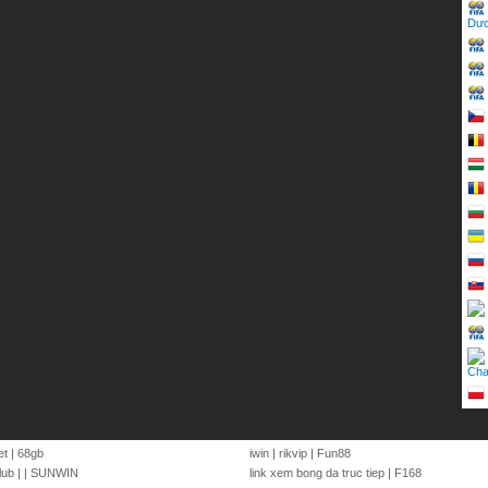
Dươ
Cha
et
|
68gb
iwin
|
rikvip
|
Fun88
club
|
|
SUNWIN
link xem bong da truc tiep
|
F168