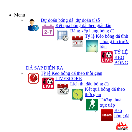
Menu
Dự đoán bóng đá, dự đoán tỉ số
Kết quả bóng đá theo giải đấu
Bảng xếp hạng bóng đá
Tỷ lệ Kèo bóng đá tĩnh
Thông tin trước
trận
TỶ LỆ
KÈO
BÓNG
ĐÁ SẮP DIỄN RA
Tỷ lệ Kèo bóng đá theo thời gian
LIVESCORE
Lịch thi đấu bóng đá
Kết quả bóng đá theo
thời gian
Tường thuật
trực tiếp
Báo
bóng đá