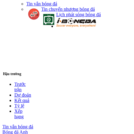
Tin vắn bóng đá
Tin chuyển nhượng bóng đá
Lịch phát sóng bóng đá
Hậu trường
Trước
trận
Dự đoán
Kết quả
Tỷ lệ
Xếp
hạng
Tin vắn bóng đá
Bóng đá Anh