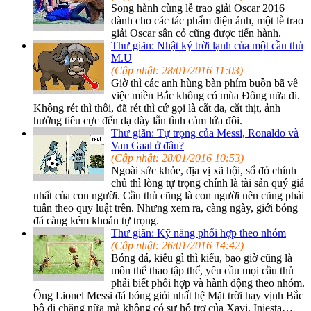
Song hành cùng lễ trao giải Oscar 2016
dành cho các tác phẩm điện ảnh, một lễ trao
giải Oscar sân cỏ cũng được tiến hành.
Thư giãn: Nhật ký trời lạnh của một cầu thủ
M.U
(Cập nhật: 28/01/2016 11:03)
Giờ thì các anh hùng bàn phím buồn bã về
việc miền Bắc không có mùa Đông nữa đi.
Không rét thì thôi, đã rét thì cứ gọi là cắt da, cắt thịt, ảnh
hưởng tiêu cực đến dạ dày lẫn tình cảm lứa đôi.
Thư giãn: Tự trọng của Messi, Ronaldo và
Van Gaal ở đâu?
(Cập nhật: 28/01/2016 10:53)
Ngoài sức khỏe, địa vị xã hội, sổ đỏ chính
chủ thì lòng tự trọng chính là tài sản quý giá
nhất của con người. Cầu thủ cũng là con người nên cũng phải
tuân theo quy luật trên. Nhưng xem ra, càng ngày, giới bóng
đá càng kém khoản tự trọng.
Thư giãn: Kỹ năng phối hợp theo nhóm
(Cập nhật: 26/01/2016 14:42)
Bóng đá, kiểu gì thì kiểu, bao giờ cũng là
môn thể thao tập thể, yêu cầu mọi cầu thủ
phải biết phối hợp và hành động theo nhóm.
Ông Lionel Messi đá bóng giỏi nhất hệ Mặt trời hay vịnh Bắc
bộ đi chăng nữa mà không có sự hỗ trợ của Xavi, Iniesta…