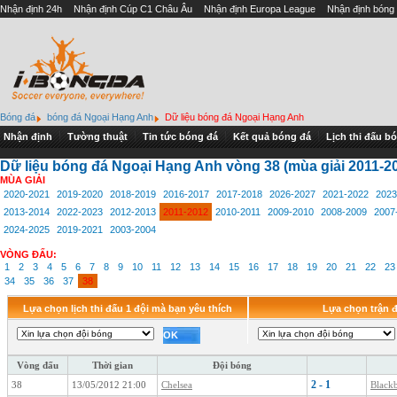
Nhận định 24h
Nhận định Cúp C1 Châu Âu
Nhận định Europa League
Nhận định bóng
Bóng đá
bóng đá Ngoại Hạng Anh
Dữ liệu bóng đá Ngoại Hạng Anh
Nhận định
Tường thuật
Tin tức bóng đá
Kết quả bóng đá
Lịch thi đấu b
Dữ liệu bóng đá Ngoại Hạng Anh vòng 38 (mùa giải 2011-2
MÙA GIẢI
2020-2021
2019-2020
2018-2019
2016-2017
2017-2018
2026-2027
2021-2022
2023
2013-2014
2022-2023
2012-2013
2011-2012
2010-2011
2009-2010
2008-2009
2007
2024-2025
2019-2021
2003-2004
VÒNG ĐẤU:
1
2
3
4
5
6
7
8
9
10
11
12
13
14
15
16
17
18
19
20
21
22
23
34
35
36
37
38
Lựa chọn lịch thi đấu 1 đội mà bạn yêu thích
Lựa chọn trận đ
OK
Vòng đấu
Thời gian
Đội bóng
2 - 1
38
13/05/2012 21:00
Chelsea
Black