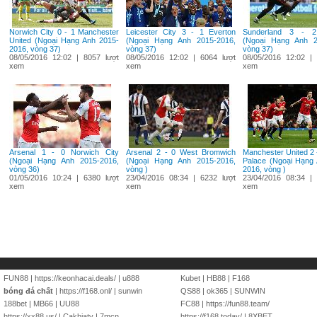
Norwich City 0 - 1 Manchester
Leicester City 3 - 1 Everton
Sunderland 3 - 2
United (Ngoại Hạng Anh 2015-
(Ngoại Hạng Anh 2015-2016,
(Ngoại Hạng Anh 2
2016, vòng 37)
vòng 37)
vòng 37)
08/05/2016 12:02 | 8057 lượt
08/05/2016 12:02 | 6064 lượt
08/05/2016 12:02 |
xem
xem
xem
Arsenal 1 - 0 Norwich City
Arsenal 2 - 0 West Bromwich
Manchester United 2 
(Ngoại Hạng Anh 2015-2016,
(Ngoại Hạng Anh 2015-2016,
Palace (Ngoại Hạng
vòng 36)
vòng )
2016, vòng )
01/05/2016 10:24 | 6380 lượt
23/04/2016 08:34 | 6232 lượt
23/04/2016 08:34 |
xem
xem
xem
FUN88
|
https://keonhacai.deals/
|
u888
Kubet
|
HB88
|
F168
bóng đá chất
|
https://f168.onl/
|
sunwin
QS88
|
ok365
|
SUNWIN
188bet
|
MB66
|
UU88
FC88
|
https://fun88.team/
https://xx88.us/
|
Cakhiatv
|
7mcn
https://f168.today/
|
8XBET