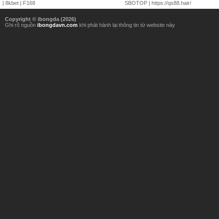
|
8kbet
|
F168
SBOTOP
|
https://qs88.hair/
Copyright © ibongda (
2026
)
Ghi rõ nguồn
ibongdavn.com
khi phát hành lại thông tin từ website này