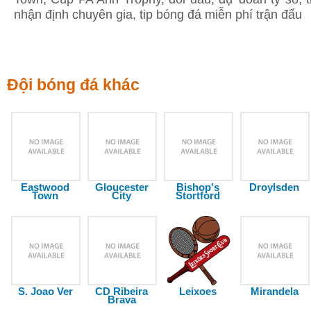
nhận định chuyên gia, tip bóng đá miễn phí trận đấu
Đội bóng đá khác
Eastwood
Gloucester
Bishop's
Droylsden
Town
City
Stortford
S. Joao Ver
CD Ribeira
Leixoes
Mirandela
Brava