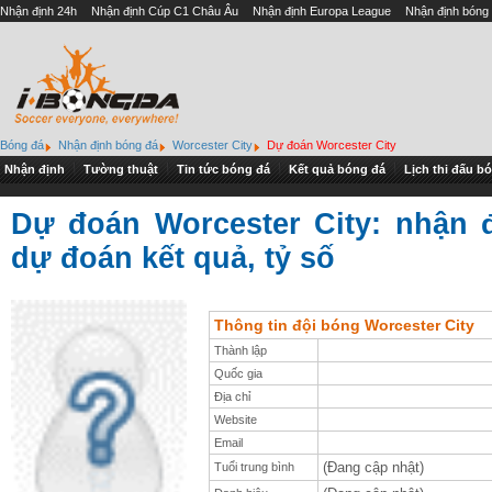
Nhận định 24h
Nhận định Cúp C1 Châu Âu
Nhận định Europa League
Nhận định bóng
Bóng đá
Nhận định bóng đá
Worcester City
Dự đoán Worcester City
Nhận định
Tường thuật
Tin tức bóng đá
Kết quả bóng đá
Lịch thi đấu b
Dự đoán Worcester City: nhận đị
dự đoán kết quả, tỷ số
Thông tin đội bóng Worcester City
Thành lập
Quốc gia
Địa chỉ
Website
Email
(Đang cập nhật)
Tuổi trung bình