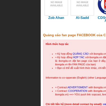
Zob Ahan
Al-Sadd
CDS
Quảng cáo fan page FACEBOOK của C
Hình thức hợp tác
+ Ký hợp đồng
QUẢNG CÁO
với ibongda.v
+ Ký hợp đồng
HỢP TÁC
với ibongda.vn đ
là: ibongda.vn đặt fan page của bạn ở đây,
ibongda.vn lên FAN PAGE của bạn)
+ Bạn có thể đề xuất hình thức khác, chi tiết
Information to co-opperate (English) (other Langua
+ Contract
ADVERTISMENT
with ibongda.
+ Contract
COOPERATION
with ibongda.v
ibongda.vn) ==> YOU push link sopcast, li
Chi tiết liên hệ (more detail contact by email):
c