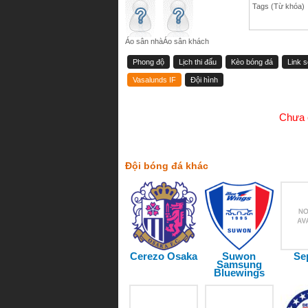
Tags (Từ khóa)
Áo sân nhà
Áo sân khách
Phong độ
Lịch thi đấu
Kèo bóng đá
Link 
Vasalunds IF
Đội hình
Chưa c
Đội bóng đá khác
Cerezo Osaka
Suwon
Se
Samsung
Bluewings