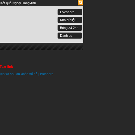
Kết quả Ngoại Hạng Anh
Livescore
Kho dữ liệu
Bóng đá 24h
Danh bạ
Text link
tiep xo so
|
dự đoán xổ số
|
livescore