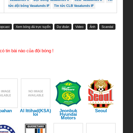
tức đội bóng Vasalunds IF
Tin tức CLB Vasalunds IF
sopcast
Xem bóng đá trực tuyến
Dự đoán
Video
Ảnh
Scandal
ó tin bài nào của đội bóng !
pahan
Al Ittihad(KSA)
Jeonbuk
Seoul
loi
Hyundai
Motors