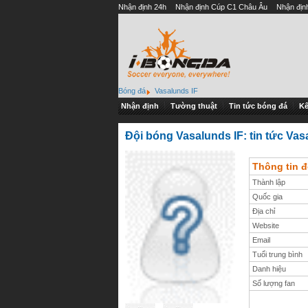
Nhận định 24h
Nhận định Cúp C1 Châu Âu
Nhận địn
Bóng đá
Vasalunds IF
Nhận định
Tường thuật
Tin tức bóng đá
Kế
Đội bóng Vasalunds IF: tin tức Vasa
Thông tin đ
Thành lập
Quốc gia
Địa chỉ
Website
Email
Tuổi trung bình
Danh hiệu
Số lượng fan