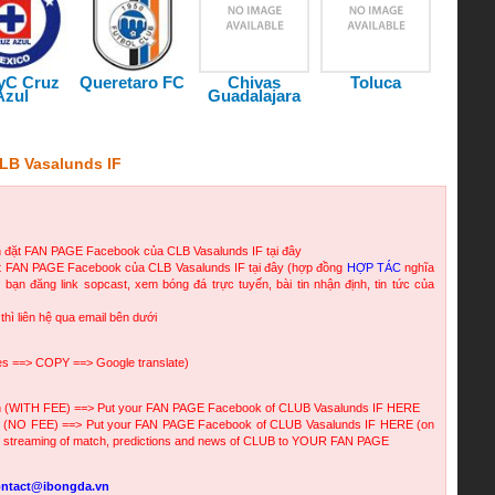
yC Cruz
Queretaro FC
Chivas
Toluca
Azul
Guadalajara
LB Vasalunds IF
n đặt FAN PAGE Facebook của CLB Vasalunds IF tại đây
ặt FAN PAGE Facebook của CLB Vasalunds IF tại đây (hợp đồng
HỢP TÁC
nghĩa
 bạn đăng link sopcast, xem bóng đá trực tuyến, bài tin nhận định, tin tức của
 thì liên hệ qua email bên dưới
ges ==> COPY ==> Google translate)
vn (WITH FEE) ==> Put your FAN PAGE Facebook of CLUB Vasalunds IF HERE
n (NO FEE) ==> Put your FAN PAGE Facebook of CLUB Vasalunds IF HERE (on
ve streaming of match, predictions and news of CLUB to YOUR FAN PAGE
ontact@ibongda.vn