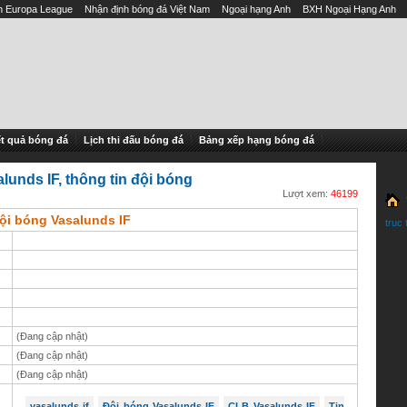
h Europa League
Nhận định bóng đá Việt Nam
Ngoại hạng Anh
BXH Ngoại Hạng Anh
t quả bóng đá
Lịch thi đấu bóng đá
Bảng xếp hạng bóng đá
lunds IF, thông tin đội bóng
Lượt xem:
46199
ội bóng Vasalunds IF
truc 
(Đang cập nhật)
(Đang cập nhật)
(Đang cập nhật)
vasalunds if
Đội bóng Vasalunds IF
CLB Vasalunds IF
Tin