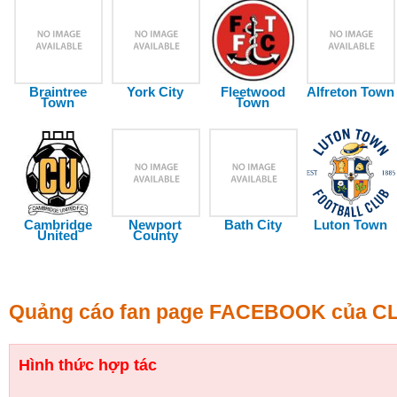
Braintree
York City
Fleetwood
Alfreton Town
Town
Town
Cambridge
Newport
Bath City
Luton Town
United
County
Quảng cáo fan page FACEBOOK của C
Hình thức hợp tác