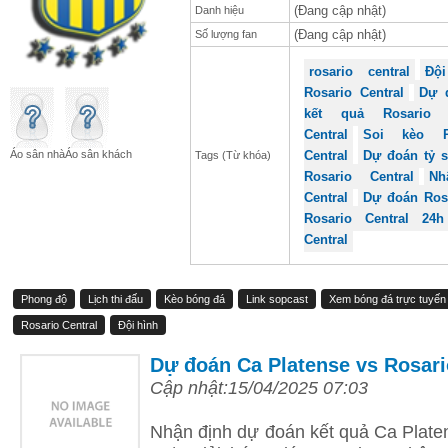
(Đang cập nhật)
Danh hiệu
(Đang cập nhật)
Số lượng fan
rosario central
Độ
Rosario Central
Dự đ
kết quả Rosario C
Central
Soi kèo Ro
Áo sân nhà
Áo sân khách
Central
Dự đoán tỷ s
Tags (Từ khóa)
Rosario Central
Nh
Central
Dự đoán Ros
Rosario Central 24h
Central
Phong độ
Lịch thi đấu
Kèo bóng đá
Link sopcast
Xem bóng đá trực tuyến
Rosario Central
Đội hình
Dự đoán Ca Platense vs Rosari
Cập nhật:15/04/2025 07:03
Nhận định dự đoán kết quả Ca Plate