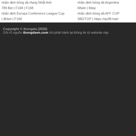
nhận định bóng đá Hạng Nhất Anh
nhận định bóng đá Argentina
789 Bet
|
F168
|
F168
68win
|
8day
nhận định Europa Conference League Cup
nhận định bóng đá AFF CUP
|
8kbet
|
F168
SBOTOP
|
https://qs88.hair/
Copyright © ibongda (
2026
)
Ghi rõ nguồn
ibongdavn.com
khi phát hành lại thông tin từ website này