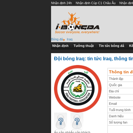
Nhận định 24h
Nhận định Cúp C1 Châu Âu
Nhận địn
Bóng đá
Iraq
Nhận định
Tường thuật
Tin tức bóng đá
Kế
Đội bóng Iraq: tin tức Iraq, thông t
Thông tin đ
Thành lập
Quốc gia
Địa chỉ
Website
Email
Tuổi trung bình
Danh hiệu
Số lượng fan
Áo sân nhà
Áo sân khách