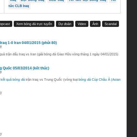
tức CLB Iraq
sopcast
Xem bóng đá trực tuyến
Dự đoán
Video
Ảnh
Scandal
Iraq 1-0 Iran 04/01/2015 (phút 80)
8
 quả trận đấu Iraq vs Iran (giải bóng đá Giao Hữu vòng tháng 1 ngày 04/01/2015)
ng Quốc 05/03/2014 (kết thúc)
8
t
kết quả bóng đá
trận Iraq vs Trung Quốc (vòng loại
bóng đá Cúp Châu Á (Asian
0
0