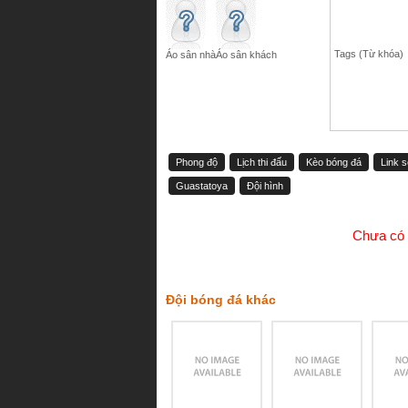
Tags (Từ khóa)
Áo sân nhà
Áo sân khách
Phong độ
Lịch thi đấu
Kèo bóng đá
Link 
Guastatoya
Đội hình
Chưa có 
Đội bóng đá khác