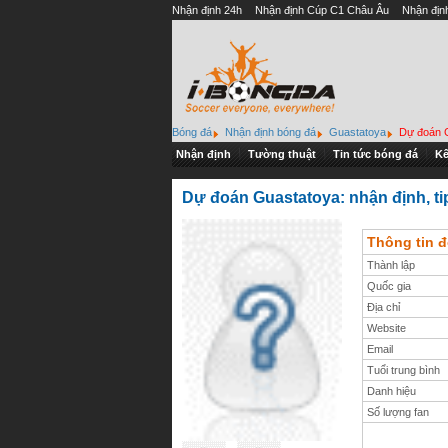
Nhận định 24h
Nhận định Cúp C1 Châu Âu
Nhận địn
Bóng đá
Nhận định bóng đá
Guastatoya
Dự đoán 
Nhận định
Tường thuật
Tin tức bóng đá
Kế
Dự đoán Guastatoya: nhận định, tip
Thông tin 
Thành lập
Quốc gia
Địa chỉ
Website
Email
Tuổi trung bình
Danh hiệu
Số lượng fan