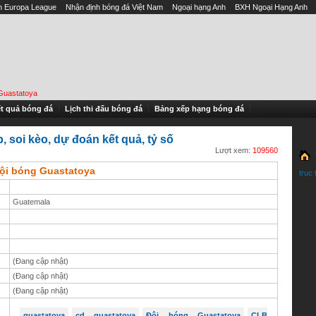
h Europa League
Nhận định bóng đá Việt Nam
Ngoại hạng Anh
BXH Ngoại Hạng Anh
Guastatoya
t quả bóng đá
Lịch thi đấu bóng đá
Bảng xếp hạng bóng đá
, soi kèo, dự đoán kết quả, tỷ số
Lượt xem:
109560
đội bóng Guastatoya
truc 
Guatemala
(Đang cập nhật)
(Đang cập nhật)
(Đang cập nhật)
guastatoya
cd guastatoya
Đội bóng Guastatoya
CLB