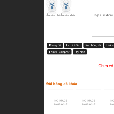
Tags (Từ khóa)
Áo sân nhà
Áo sân khách
Phong độ
Lịch thi đấu
Kèo bóng đá
Link 
Esmtk Budapest
Đội hình
Chưa có 
Đội bóng đá khác