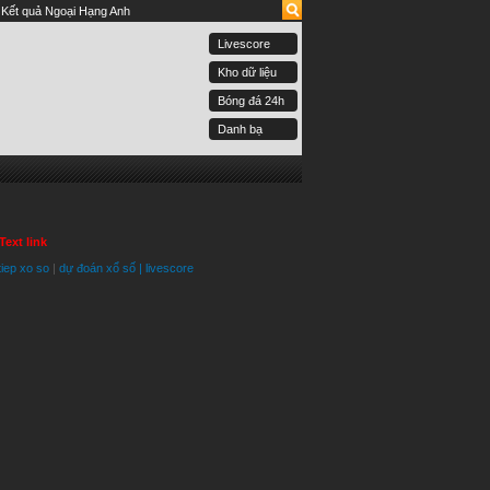
Kết quả Ngoại Hạng Anh
Livescore
Kho dữ liệu
Bóng đá 24h
Danh bạ
Text link
tiep xo so
|
dự đoán xổ số
|
livescore