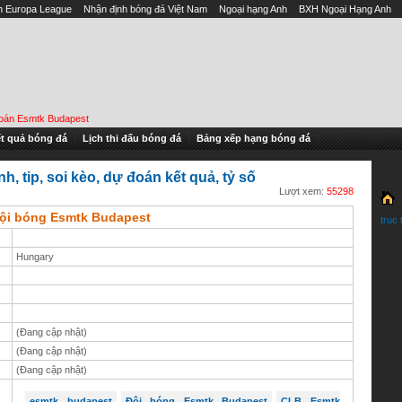
h Europa League
Nhận định bóng đá Việt Nam
Ngoại hạng Anh
BXH Ngoại Hạng Anh
oán Esmtk Budapest
t quả bóng đá
Lịch thi đấu bóng đá
Bảng xếp hạng bóng đá
 tip, soi kèo, dự đoán kết quả, tỷ số
Lượt xem:
55298
đội bóng Esmtk Budapest
truc 
Hungary
(Đang cập nhật)
(Đang cập nhật)
(Đang cập nhật)
esmtk budapest
Đội bóng Esmtk Budapest
CLB Esmtk