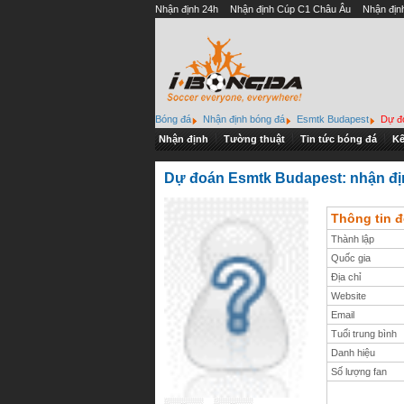
Nhận định 24h
Nhận định Cúp C1 Châu Âu
Nhận địn
Bóng đá
Nhận định bóng đá
Esmtk Budapest
Dự đ
Nhận định
Tường thuật
Tin tức bóng đá
Kế
Dự đoán Esmtk Budapest: nhận định,
Thông tin 
Thành lập
Quốc gia
Địa chỉ
Website
Email
Tuổi trung bình
Danh hiệu
Số lượng fan