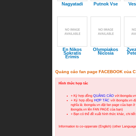
Nagyatadi
Putnok Vse
Ve
En Nikos
Olympiakos
Zvez
Sokratis
Nicosia
Pet
Erimis
Quảng cáo fan page FACEBOOK của C
Hình thức hợp tác
+ Ký hợp đồng
QUẢNG CÁO
với ibongda.v
+ Ký hợp đồng
HỢP TÁC
với ibongda.vn 
nghĩa là: ibongda.vn đặt fan page của bạn ở 
ibongda.vn lên FAN PAGE của bạn)
+ Bạn có thể đề xuất hình thức khác, chi tiết
Information to co-opperate (English) (other Langua