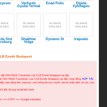
szprem
Varfurdo
Enad Polis
Elpida
Gyulai Termal
Xylofagou
da Sint
Shakhtar
Dynamo St
Irapuato
ersburg
Volga
LB Esmtk Budapest
n đặt FAN PAGE Facebook của CLB Esmtk Budapest tại đây
đặt FAN PAGE Facebook của CLB Esmtk Budapest tại đây (hợp đồng
HỢP TÁC
đây, bạn đăng link sopcast, xem bóng đá trực tuyến, bài tin nhận định, tin tức của
 thì liên hệ qua email bên dưới
ges ==> COPY ==> Google translate)