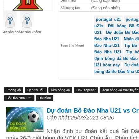
(Đang cập nhật)
Danh hiệu
(Đang cập nhật)
Số lượng fan
portugal u21
portug
u21s
Đội bóng Bồ 
Áo sân nhà
Áo sân khách
U21
Dự đoán Bồ Đà
Đào Nha U21
Nhận đ
Đào Nha U21
Tip Bồ
Tags (Từ khóa)
Đào Nha U21
Tip b
định bóng đá Bồ Đào
U21 hôm nay
Dự đoá
bóng đá Bồ Đào Nha U
Phong độ
Lịch thi đấu
Kèo bóng đá
Link sopcast
Xem bóng đá trực tuyến
Bồ Đào Nha U21
Đội hình
Dự đoán Bồ Đào Nha U21 vs Cro
Cập nhật:25/03/2021 08:20
Nhận định dự đoán kết quả Bồ Đà
ngày 26/3 giải bóng đá VCK U21 Châu Âu. Phân tích tỷ