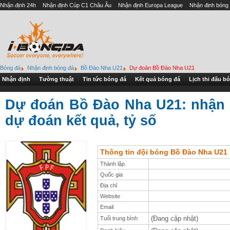
Nhận định 24h
Nhận định Cúp C1 Châu Âu
Nhận định Europa League
Nhận định bóng
Bóng đá
Nhận định bóng đá
Bồ Đào Nha U21
Dự đoán Bồ Đào Nha U21
Nhận định
Tường thuật
Tin tức bóng đá
Kết quả bóng đá
Lịch thi đấu b
Dự đoán Bồ Đào Nha U21: nhận đị
dự đoán kết quả, tỷ số
Thông tin đội bóng Bồ Đào Nha U21
Thành lập
Quốc gia
Địa chỉ
Website
Email
(Đang cập nhật)
Tuổi trung bình