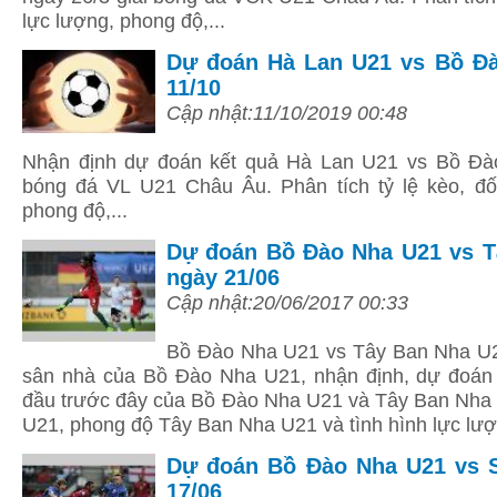
lực lượng, phong độ,...
Dự đoán Hà Lan U21 vs Bồ Đ
11/10
Cập nhật:11/10/2019 00:48
Nhận định dự đoán kết quả Hà Lan U21 vs Bồ Đào
bóng đá VL U21 Châu Âu. Phân tích tỷ lệ kèo, đối
phong độ,...
Dự đoán Bồ Đào Nha U21 vs T
ngày 21/06
Cập nhật:20/06/2017 00:33
Bồ Đào Nha U21 vs Tây Ban Nha U2
sân nhà của Bồ Đào Nha U21, nhận định, dự đoán t
đầu trước đây của Bồ Đào Nha U21 và Tây Ban Nha
U21, phong độ Tây Ban Nha U21 và tình hình lực lượ
Dự đoán Bồ Đào Nha U21 vs S
17/06