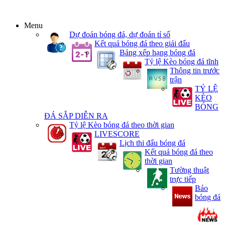
Menu
Dự đoán bóng đá, dự đoán tỉ số
Kết quả bóng đá theo giải đấu
Bảng xếp hạng bóng đá
Tỷ lệ Kèo bóng đá tĩnh
Thông tin trước
trận
TỶ LỆ
KÈO
BÓNG
ĐÁ SẮP DIỄN RA
Tỷ lệ Kèo bóng đá theo thời gian
LIVESCORE
Lịch thi đấu bóng đá
Kết quả bóng đá theo
thời gian
Tường thuật
trực tiếp
Báo
bóng đá