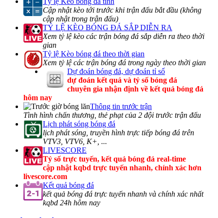
Tỷ lệ Kèo bóng đá tĩnh
Cập nhật kèo tới trước khi trận đấu bắt đầu (không
cập nhật trong trận đấu)
TỶ LỆ KÈO BÓNG ĐÁ SẮP DIỄN RA
Xem tỷ lệ kèo các trận bóng đá sắp diễn ra theo thời
gian
Tỷ lệ Kèo bóng đá theo thời gian
Xem tỷ lệ các trận bóng đá trong ngày theo thời gian
Dự đoán bóng đá, dự đoán tỉ số
dự đoán kết quả và tỷ số bóng đá
chuyên gia nhận định về kết quả bóng đá
hôm nay
Thông tin trước trận
Tình hình chấn thương, thẻ phạt của 2 đội trước trận đấu
Lịch phát sóng bóng đá
lịch phát sóng, truyền hình trực tiếp bóng đá trên
VTV3, VTV6, K+, ...
LIVESCORE
Tỷ số trực tuyến, kết quả bóng đá real-time
cập nhật kqbd trực tuyến nhanh, chính xác hơn
livescore.com
Kết quả bóng đá
kết quả bóng đá trực tuyến nhanh và chính xác nhất
kqbd 24h hôm nay