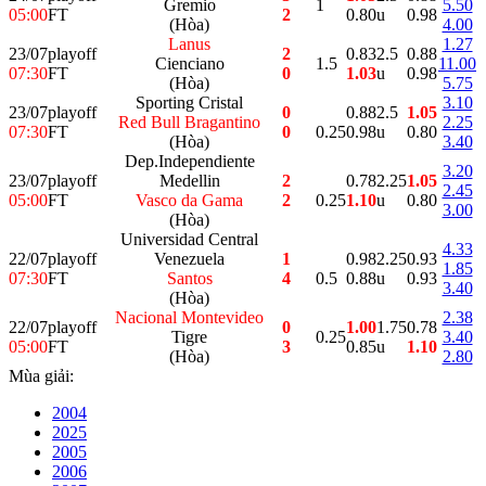
Gremio
1
5.50
05:00
FT
2
0.80
u
0.98
(Hòa)
4.00
Lanus
1.27
23/07
playoff
2
0.83
2.5
0.88
Cienciano
1.5
11.00
07:30
FT
0
1.03
u
0.98
(Hòa)
5.75
Sporting Cristal
3.10
23/07
playoff
0
0.88
2.5
1.05
Red Bull Bragantino
2.25
07:30
FT
0
0.25
0.98
u
0.80
(Hòa)
3.40
Dep.Independiente
3.20
23/07
playoff
Medellin
2
0.78
2.25
1.05
2.45
05:00
FT
Vasco da Gama
2
0.25
1.10
u
0.80
3.00
(Hòa)
Universidad Central
4.33
22/07
playoff
Venezuela
1
0.98
2.25
0.93
1.85
07:30
FT
Santos
4
0.5
0.88
u
0.93
3.40
(Hòa)
Nacional Montevideo
2.38
22/07
playoff
0
1.00
1.75
0.78
Tigre
0.25
3.40
05:00
FT
3
0.85
u
1.10
(Hòa)
2.80
Mùa giải:
2004
2025
2005
2006