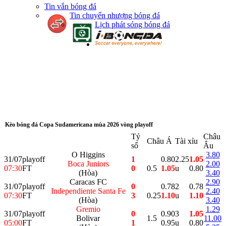
Tin vắn bóng đá
Tin chuyển nhượng bóng đá
Lịch phát sóng bóng đá
Kèo bóng đá Copa Sudamericana mùa 2026 vòng playoff
Tỷ
Châu
Châu Á
Tài xỉu
số
Âu
O Higgins
3.80
31/07
playoff
1
0.80
2.25
1.05
Boca Juniors
2.00
07:30
FT
0
0.5
1.05
u
0.80
(Hòa)
3.40
Caracas FC
2.90
31/07
playoff
0
0.78
2
0.78
Independiente Santa Fe
2.40
07:30
FT
3
0.25
1.10
u
1.10
(Hòa)
3.40
Gremio
1.29
31/07
playoff
0
0.90
3
1.05
Bolivar
1.5
11.00
05:00
FT
1
0.95
u
0.80