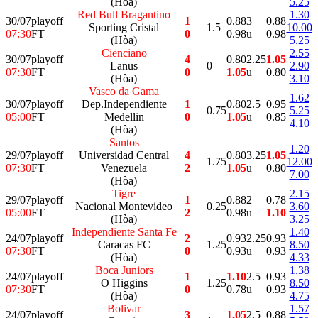
(Hòa)
5.25
Red Bull Bragantino
1.30
30/07
playoff
1
0.88
3
0.88
Sporting Cristal
1.5
10.00
07:30
FT
0
0.98
u
0.98
(Hòa)
5.25
Cienciano
2.55
30/07
playoff
4
0.80
2.25
1.05
Lanus
0
2.90
07:30
FT
0
1.05
u
0.80
(Hòa)
3.10
Vasco da Gama
1.62
30/07
playoff
Dep.Independiente
1
0.80
2.5
0.95
0.75
5.25
05:00
FT
Medellin
0
1.05
u
0.85
4.10
(Hòa)
Santos
1.20
29/07
playoff
Universidad Central
4
0.80
3.25
1.05
1.75
12.00
07:30
FT
Venezuela
2
1.05
u
0.80
7.00
(Hòa)
Tigre
2.15
29/07
playoff
1
0.88
2
0.78
Nacional Montevideo
0.25
3.60
05:00
FT
2
0.98
u
1.10
(Hòa)
3.25
Independiente Santa Fe
1.40
24/07
playoff
2
0.93
2.25
0.93
Caracas FC
1.25
8.50
07:30
FT
0
0.93
u
0.93
(Hòa)
4.33
Boca Juniors
1.38
24/07
playoff
1
1.10
2.5
0.93
O Higgins
1.25
8.50
07:30
FT
0
0.78
u
0.93
(Hòa)
4.75
Bolivar
1.57
24/07
playoff
3
1.05
2.5
0.88