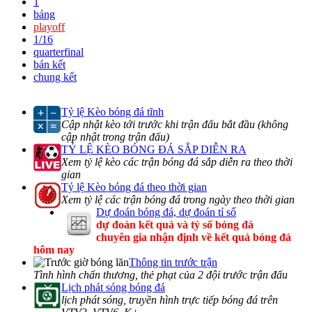
1
bảng
playoff
1/16
quarterfinal
bán kết
chung kết
Tỷ lệ Kèo bóng đá tĩnh
Cập nhật kèo tới trước khi trận đấu bắt đầu (không
cập nhật trong trận đấu)
TỶ LỆ KÈO BÓNG ĐÁ SẮP DIỄN RA
Xem tỷ lệ kèo các trận bóng đá sắp diễn ra theo thời
gian
Tỷ lệ Kèo bóng đá theo thời gian
Xem tỷ lệ các trận bóng đá trong ngày theo thời gian
Dự đoán bóng đá, dự đoán tỉ số
dự đoán kết quả và tỷ số bóng đá
chuyên gia nhận định về kết quả bóng đá
hôm nay
Thông tin trước trận
Tình hình chấn thương, thẻ phạt của 2 đội trước trận đấu
Lịch phát sóng bóng đá
lịch phát sóng, truyền hình trực tiếp bóng đá trên