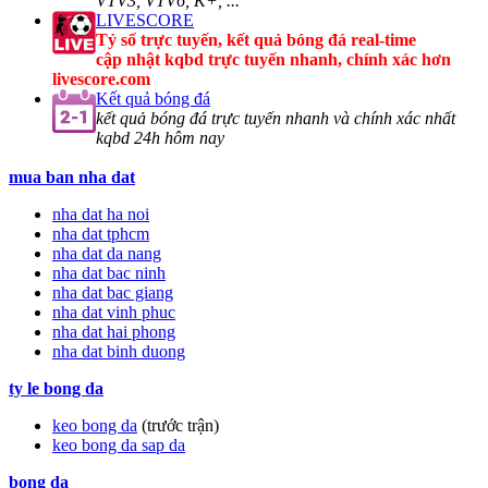
VTV3, VTV6, K+, ...
LIVESCORE
Tỷ số trực tuyến, kết quả bóng đá real-time
cập nhật kqbd trực tuyến nhanh, chính xác hơn
livescore.com
Kết quả bóng đá
kết quả bóng đá trực tuyến nhanh và chính xác nhất
kqbd 24h hôm nay
mua ban nha dat
nha dat ha noi
nha dat tphcm
nha dat da nang
nha dat bac ninh
nha dat bac giang
nha dat vinh phuc
nha dat hai phong
nha dat binh duong
ty le bong da
keo bong da
(trước trận)
keo bong da sap da
bong da