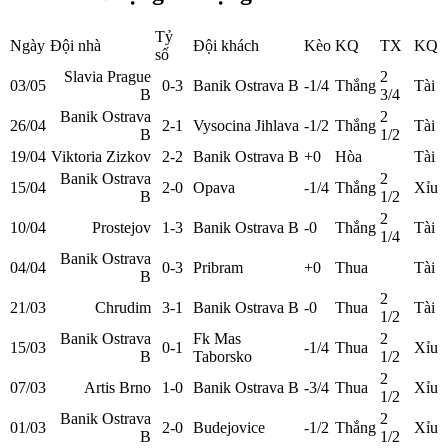
Tỷ
Ngày
Đội nhà
Đội khách
Kèo
KQ
TX
KQ
số
Slavia Prague
2
03/05
0-3
Banik Ostrava B
-1/4
Thắng
Tài
B
3/4
Banik Ostrava
2
26/04
2-1
Vysocina Jihlava
-1/2
Thắng
Tài
B
1/2
19/04
Viktoria Zizkov
2-2
Banik Ostrava B
+0
Hòa
Tài
Banik Ostrava
2
15/04
2-0
Opava
-1/4
Thắng
Xỉu
B
1/2
2
10/04
Prostejov
1-3
Banik Ostrava B
-0
Thắng
Tài
1/4
Banik Ostrava
04/04
0-3
Pribram
+0
Thua
Tài
B
2
21/03
Chrudim
3-1
Banik Ostrava B
-0
Thua
Tài
1/2
Banik Ostrava
Fk Mas
2
15/03
0-1
-1/4
Thua
Xỉu
B
Taborsko
1/2
2
07/03
Artis Brno
1-0
Banik Ostrava B
-3/4
Thua
Xỉu
1/2
Banik Ostrava
2
01/03
2-0
Budejovice
-1/2
Thắng
Xỉu
B
1/2