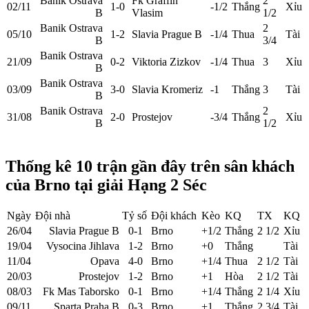
Banik Ostrava
Fk Graffin
2
02/11
1-0
-1/2
Thắng
Xỉu
B
Vlasim
1/2
Banik Ostrava
2
05/10
1-2
Slavia Prague B
-1/4
Thua
Tài
B
3/4
Banik Ostrava
21/09
0-2
Viktoria Zizkov
-1/4
Thua
3
Xỉu
B
Banik Ostrava
03/09
3-0
Slavia Kromeriz
-1
Thắng
3
Tài
B
Banik Ostrava
2
31/08
2-0
Prostejov
-3/4
Thắng
Xỉu
B
1/2
Thống kê 10 trận gần đây trên sân khách
của Brno tại giải Hạng 2 Séc
Ngày
Đội nhà
Tỷ số
Đội khách
Kèo
KQ
TX
KQ
26/04
Slavia Prague B
0-1
Brno
+1/2
Thắng
2 1/2
Xỉu
19/04
Vysocina Jihlava
1-2
Brno
+0
Thắng
Tài
11/04
Opava
4-0
Brno
+1/4
Thua
2 1/2
Tài
20/03
Prostejov
1-2
Brno
+1
Hòa
2 1/2
Tài
08/03
Fk Mas Taborsko
0-1
Brno
+1/4
Thắng
2 1/4
Xỉu
09/11
Sparta Praha B
0-3
Brno
+1
Thắng
2 3/4
Tài