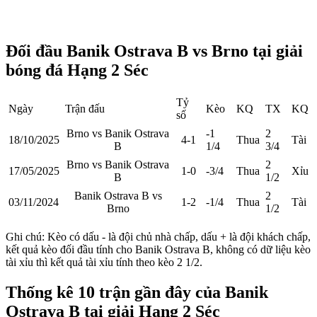
Đối đầu Banik Ostrava B vs Brno tại giải
bóng đá Hạng 2 Séc
Tỷ
Ngày
Trận đấu
Kèo
KQ
TX
KQ
số
Brno vs Banik Ostrava
-1
2
18/10/2025
4-1
Thua
Tài
B
1/4
3/4
Brno vs Banik Ostrava
2
17/05/2025
1-0
-3/4
Thua
Xỉu
B
1/2
Banik Ostrava B vs
2
03/11/2024
1-2
-1/4
Thua
Tài
Brno
1/2
Ghi chú
: Kèo có dấu
-
là đội chủ nhà chấp, dấu
+
là đội khách chấp,
kết quả kèo đối đầu tính cho Banik Ostrava B, không có dữ liệu kèo
tài xỉu thì kết quả tài xỉu tính theo kèo 2 1/2.
Thống kê 10 trận gần đây của Banik
Ostrava B tại giải Hạng 2 Séc