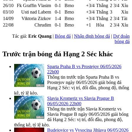
26/10
Fk Graffin Vlasim
0-1
Brno
+3/4
Thắng
2 3/4
Xỉu
03/10
Usti nad Labem
0-1
Brno
+3/4
Thắng
3
Xỉu
14/09
Viktoria Zizkov
1-4
Brno
+3/4
Thắng
2 3/4
Tài
22/08
Chrudim
0-1
Brno
+1
Hòa
2 3/4
Xỉu
Tác giả:
Eric Quang
|
Bóng đá
|
Nhận định bóng đá
|
Dự đoán
bóng đá
Trước trận bóng đá Hạng 2 Séc khác
Sparta Praha B vs Prostejov 06/05/2026
22h00
Thông tin trước trận Sparta Praha B vs
Prostejov ngày 06/05/2026 giải bóng đá
Hạng 2 Séc: vị trí, đối đầu, phong độ, thống
kê, tỷ lệ kèo.
Slavia Kromeriz vs Slavia Prague B
06/05/2026 22h00
Thông tin trước trận Slavia Kromeriz vs
Slavia Prague B ngày 06/05/2026 giải bóng
đá Hạng 2 Séc: vị trí, đối đầu, phong độ,
thống kê, tỷ lệ kèo.
Budejovice vs Vysocina Jihlava 06/05/2026