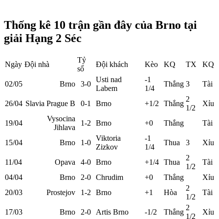
Thống kê 10 trận gần đây của Brno tại
giải Hạng 2 Séc
Tỷ
Ngày
Đội nhà
Đội khách
Kèo
KQ
TX
KQ
số
Usti nad
-1
02/05
Brno
3-0
Thắng
3
Tài
Labem
1/4
2
26/04
Slavia Prague B
0-1
Brno
+1/2
Thắng
Xỉu
1/2
Vysocina
19/04
1-2
Brno
+0
Thắng
Tài
Jihlava
Viktoria
-1
15/04
Brno
1-0
Thua
3
Xỉu
Zizkov
1/4
2
11/04
Opava
4-0
Brno
+1/4
Thua
Tài
1/2
04/04
Brno
2-0
Chrudim
+0
Thắng
Xỉu
2
20/03
Prostejov
1-2
Brno
+1
Hòa
Tài
1/2
2
17/03
Brno
2-0
Artis Brno
-1/2
Thắng
Xỉu
1/2