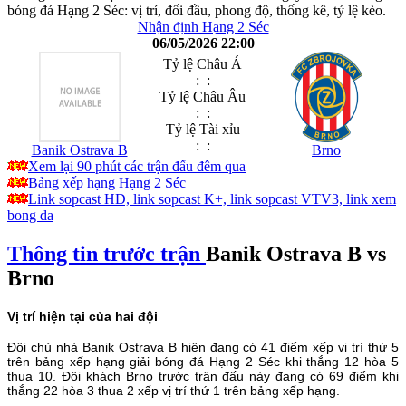
bóng đá Hạng 2 Séc: vị trí, đối đầu, phong độ, thống kê, tỷ lệ kèo.
Nhận định Hạng 2 Séc
06/05/2026 22:00
Tỷ lệ Châu Á
: :
Tỷ lệ Châu Âu
: :
Tỷ lệ Tài xỉu
: :
Banik Ostrava B
Brno
Xem lại 90 phút các trận đấu đêm qua
Bảng xếp hạng Hạng 2 Séc
Link sopcast HD, link sopcast K+, link sopcast VTV3, link xem
bong da
Thông tin trước trận
Banik Ostrava B vs
Brno
Vị trí hiện tại của hai đội
Đội chủ nhà Banik Ostrava B hiện đang có 41 điểm xếp vị trí thứ 5
trên bảng xếp hạng giải bóng đá Hạng 2 Séc khi thắng 12 hòa 5
thua 10. Đội khách Brno trước trận đấu này đang có 69 điểm khi
thắng 22 hòa 3 thua 2 xếp vị trí thứ 1 trên bảng xếp hạng.