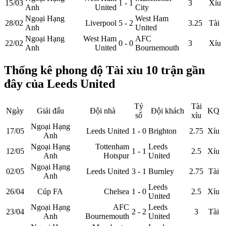
15/03
1 - 1
3
Xỉu
Anh
United
City
Ngoại Hạng
West Ham
28/02
Liverpool
5 - 2
3.25
Tài
Anh
United
Ngoại Hạng
West Ham
AFC
22/02
0 - 0
3
Xỉu
Anh
United
Bournemouth
Thống kê phong độ Tài xỉu 10 trận gần
đây của Leeds United
Tỷ
Tài
Ngày
Giải đấu
Đội nhà
Đội khách
KQ
số
xỉu
Ngoại Hạng
17/05
Leeds United
1 - 0
Brighton
2.75
Xỉu
Anh
Ngoại Hạng
Tottenham
Leeds
12/05
1 - 1
2.5
Xỉu
Anh
Hotspur
United
Ngoại Hạng
02/05
Leeds United
3 - 1
Burnley
2.75
Tài
Anh
Leeds
26/04
Cúp FA
Chelsea
1 - 0
2.5
Xỉu
United
Ngoại Hạng
AFC
Leeds
23/04
2 - 2
3
Tài
Anh
Bournemouth
United