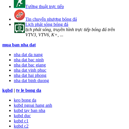
Tường thuật trực tiếp
Tin chuyển nhượng bóng đá
Lịch phát sóng bóng đá
lịch phát sóng, truyền hình trực tiếp bóng đá trên
VTV3, VTV6, K+, ...
mua ban nha dat
nha dat da nang
nha dat bac ninh
nha dat bac giang
nha dat vinh phuc
nha dat hai phong
nha dat binh duong
kqbd
|
ty le bong da
keo bong da
kqbd ngoai hang anh
kqbd tay ban nha
kqbd duc
kqbd c1
kqbd c2