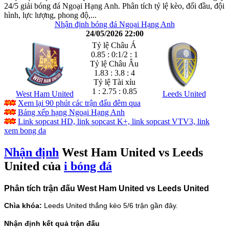
24/5 giải bóng đá Ngoại Hạng Anh. Phân tích tỷ lệ kèo, đối đầu, đội
hình, lực lượng, phong độ,...
Nhận định bóng đá Ngoại Hạng Anh
24/05/2026 22:00
Tỷ lệ Châu Á
0.85 : 0:1/2 : 1
Tỷ lệ Châu Âu
1.83 : 3.8 : 4
Tỷ lệ Tài xỉu
1 : 2.75 : 0.85
West Ham United
Leeds United
Xem lại 90 phút các trận đấu đêm qua
Bảng xếp hạng Ngoại Hạng Anh
Link sopcast HD, link sopcast K+, link sopcast VTV3, link
xem bong da
Nhận định
West Ham United vs Leeds
United của
i bóng đá
Phân tích trận đấu West Ham United vs Leeds United
Chìa khóa:
Leeds United thắng kèo 5/6 trận gần đây.
Nhận định kết quả trận đấu