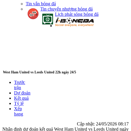
Tin vắn bóng đá
Tin chuyển nhượng bóng đá
Lịch phát sóng bóng đá
West Ham United vs Leeds United 22h ngày 24/5
Trước
trận
Dự đoán
Kết quả
Tỷ lệ
Xếp
hạng
Cập nhật:
24/05/2026 08:17
Nhận định dự đoán kết quả West Ham United vs Leeds United ngày