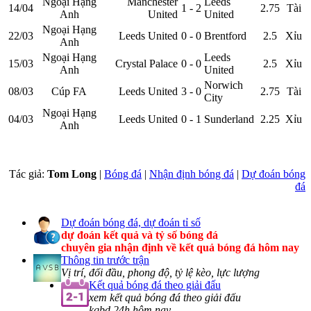
Ngoại Hạng
Manchester
Leeds
14/04
1 - 2
2.75
Tài
Anh
United
United
Ngoại Hạng
22/03
Leeds United
0 - 0
Brentford
2.5
Xỉu
Anh
Ngoại Hạng
Leeds
15/03
Crystal Palace
0 - 0
2.5
Xỉu
Anh
United
Norwich
08/03
Cúp FA
Leeds United
3 - 0
2.75
Tài
City
Ngoại Hạng
04/03
Leeds United
0 - 1
Sunderland
2.25
Xỉu
Anh
Tác giả:
Tom Long
|
Bóng đá
|
Nhận định bóng đá
|
Dự đoán bóng
đá
Dự đoán bóng đá, dự đoán tỉ số
dự đoán kết quả và tỷ số bóng đá
chuyên gia nhận định về kết quả bóng đá hôm nay
Thông tin trước trận
Vị trí, đối đầu, phong độ, tỷ lệ kèo, lực lượng
Kết quả bóng đá theo giải đấu
xem kết quả bóng đá theo giải đấu
kqbd 24h hôm nay