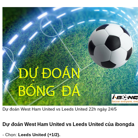
Dự đoán West Ham United vs Leeds United 22h ngày 24/5
Dự đoán West Ham United vs Leeds United của ibongda
- Chọn:
Leeds United (+1/2).