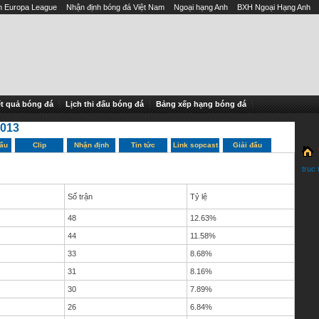
h Europa League
Nhận định bóng đá Việt Nam
Ngoại hạng Anh
BXH Ngoại Hạng Anh
t quả bóng đá
Lịch thi đấu bóng đá
Bảng xếp hạng bóng đá
2013
đấu
Clip
Nhận định
Tin tức
Link sopcast
Giải đấu
truc 
Số trận
Tỷ lệ
48
12.63%
44
11.58%
33
8.68%
31
8.16%
30
7.89%
26
6.84%