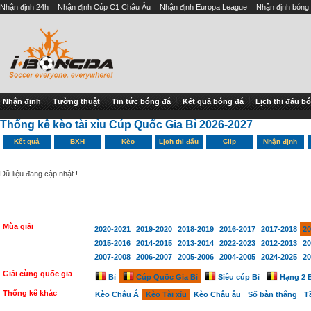
Nhận định 24h
Nhận định Cúp C1 Châu Âu
Nhận định Europa League
Nhận định bóng
Nhận định
Tường thuật
Tin tức bóng đá
Kết quả bóng đá
Lịch thi đấu b
Thống kê kèo tài xỉu Cúp Quốc Gia Bỉ 2026-2027
Kết quả
BXH
Kèo
Lịch thi đấu
Clip
Nhận định
Dữ liệu đang cập nhật !
Mùa giải
2020-2021
2019-2020
2018-2019
2016-2017
2017-2018
20
2015-2016
2014-2015
2013-2014
2022-2023
2012-2013
20
2007-2008
2006-2007
2005-2006
2004-2005
2024-2025
20
Giải cùng quốc gia
Bỉ
Cúp Quốc Gia Bỉ
Siêu cúp Bỉ
Hạng 2 B
Thống kê khác
Kèo Châu Á
Kèo Tài xỉu
Kèo Châu âu
Số bàn thắng
T