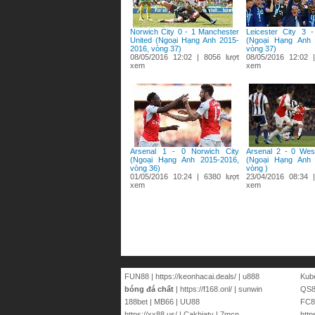
Norwich City 0 - 1 Manchester
Leicester City 3 
United (Ngoại Hạng Anh 2015-
(Ngoại Hạng Anh 
2016, vòng 37)
vòng 37)
08/05/2016 12:02 | 8056 lượt
08/05/2016 12:02 
xem
xem
Arsenal 1 - 0 Norwich City
Arsenal 2 - 0 Wes
(Ngoại Hạng Anh 2015-2016,
(Ngoại Hạng Anh 
vòng 36)
vòng )
01/05/2016 10:24 | 6380 lượt
23/04/2016 08:34 
xem
xem
FUN88
|
https://keonhacai.deals/
|
u888
Kub
bóng đá chất
|
https://f168.onl/
|
sunwin
QS8
188bet
|
MB66
|
UU88
FC8
https://xx88.us/
|
Cakhiatv
|
7mcn
http