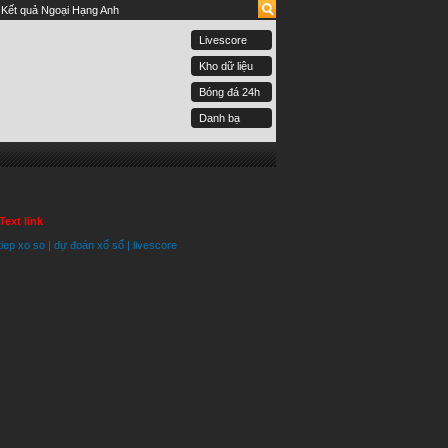
Kết quả Ngoại Hạng Anh
Livescore
Kho dữ liệu
Bóng đá 24h
Danh bạ
Text link
tiep xo so
|
dự đoán xổ số
|
livescore