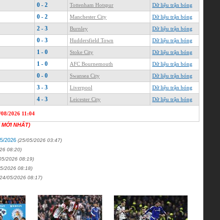
0 - 2
Tottenham Hotspur
Dữ liệu trận bóng
0 - 2
Manchester City
Dữ liệu trận bóng
2 - 3
Burnley
Dữ liệu trận bóng
0 - 3
Huddersfield Town
Dữ liệu trận bóng
1 - 0
Stoke City
Dữ liệu trận bóng
1 - 0
AFC Bournemouth
Dữ liệu trận bóng
0 - 0
Swansea City
Dữ liệu trận bóng
3 - 3
Liverpool
Dữ liệu trận bóng
4 - 3
Leicester City
Dữ liệu trận bóng
/08/2026 11:04
 MỚI NHẤT)
05/2026
(25/05/2026 03:47)
26 08:20)
05/2026 08:19)
05/2026 08:18)
(24/05/2026 08:17)