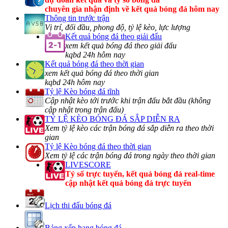
chuyên gia nhận định về kết quả bóng đá hôm nay
Thông tin trước trận
Vị trí, đối đầu, phong độ, tỷ lệ kèo, lực lượng
Kết quả bóng đá theo giải đấu
xem kết quả bóng đá theo giải đấu
kqbd 24h hôm nay
Kết quả bóng đá theo thời gian
xem kết quả bóng đá theo thời gian
kqbd 24h hôm nay
Tỷ lệ Kèo bóng đá tĩnh
Cập nhật kèo tới trước khi trận đấu bắt đầu (không
cập nhật trong trận đấu)
TỶ LỆ KÈO BÓNG ĐÁ SẮP DIỄN RA
Xem tỷ lệ kèo các trận bóng đá sắp diễn ra theo thời
gian
Tỷ lệ Kèo bóng đá theo thời gian
Xem tỷ lệ các trận bóng đá trong ngày theo thời gian
LIVESCORE
Tỷ số trực tuyến, kết quả bóng đá real-time
cập nhật kết quả bóng đá trực tuyến
Lịch thi đấu bóng đá
Bảng xếp hạng bóng đá