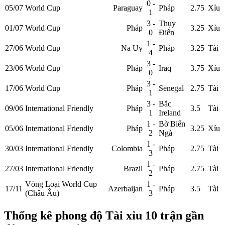
0 -
05/07
World Cup
Paraguay
Pháp
2.75
Xỉu
1
3 -
Thụy
01/07
World Cup
Pháp
3.25
Xỉu
0
Điển
1 -
27/06
World Cup
Na Uy
Pháp
3.25
Tài
4
3 -
23/06
World Cup
Pháp
Iraq
3.75
Xỉu
0
3 -
17/06
World Cup
Pháp
Senegal
2.75
Tài
1
3 -
Bắc
09/06
International Friendly
Pháp
3.5
Tài
1
Ireland
1 -
Bờ Biển
05/06
International Friendly
Pháp
3.25
Xỉu
2
Ngà
1 -
30/03
International Friendly
Colombia
Pháp
2.75
Tài
3
1 -
27/03
International Friendly
Brazil
Pháp
2.75
Tài
2
Vòng Loại World Cup
1 -
17/11
Azerbaijan
Pháp
3.5
Tài
(Châu Âu)
3
Thống kê phong độ Tài xỉu 10 trận gần