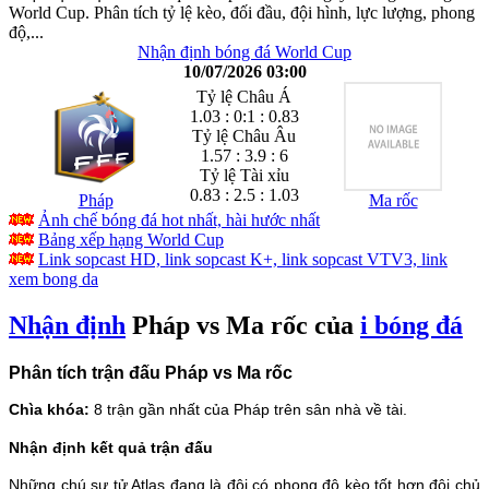
World Cup. Phân tích tỷ lệ kèo, đối đầu, đội hình, lực lượng, phong
độ,...
Nhận định bóng đá World Cup
10/07/2026 03:00
Tỷ lệ Châu Á
1.03 : 0:1 : 0.83
Tỷ lệ Châu Âu
1.57 : 3.9 : 6
Tỷ lệ Tài xỉu
0.83 : 2.5 : 1.03
Pháp
Ma rốc
Ảnh chế bóng đá hot nhất, hài hước nhất
Bảng xếp hạng World Cup
Link sopcast HD, link sopcast K+, link sopcast VTV3, link
xem bong da
Nhận định
Pháp vs Ma rốc của
i bóng đá
Phân tích trận đấu Pháp vs Ma rốc
Chìa khóa:
8 trận gần nhất của Pháp trên sân nhà về tài.
Nhận định kết quả trận đấu
Những chú sư tử Atlas đang là đội có phong độ kèo tốt hơn đội chủ