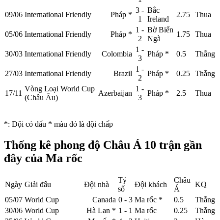
3 -
Bắc
09/06
International Friendly
Pháp
*
2.75
Thua
1
Ireland
1 -
Bờ Biển
05/06
International Friendly
Pháp
*
1.75
Thua
2
Ngà
1 -
30/03
International Friendly
Colombia
Pháp
*
0.5
Thắng
3
1 -
27/03
International Friendly
Brazil
Pháp
*
0.25
Thắng
2
Vòng Loại World Cup
1 -
17/11
Azerbaijan
Pháp
*
2.5
Thua
(Châu Âu)
3
*
: Đội có dấu
*
màu đỏ là đội chấp
Thống kê phong độ Châu Á 10 trận gần
đây của Ma rốc
Tỷ
Châu
Ngày
Giải đấu
Đội nhà
Đội khách
KQ
số
Á
05/07
World Cup
Canada
0 - 3
Ma rốc
*
0.5
Thắng
30/06
World Cup
Hà Lan
*
1 - 1
Ma rốc
0.25
Thắng