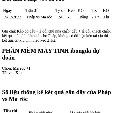
Ngày
Trận đấu
Tỷ số
Kèo
KQ
TX
KQ
15/12/2022
Pháp vs Ma rốc
2-0
-1
Thắng
2 1/4
Xỉu
Ghi chú
: Kèo có dấu
-
là đội chủ nhà chấp, dấu
+
là đội khách chấp,
kết quả kèo đối đầu tính cho Pháp, không có dữ liệu kèo tài xỉu thì
kết quả tài xỉu tính theo kèo 2 1/2.
PHẦN MỀM MÁY TÍNH ibongda dự
đoán
Chọn:
Ma rốc +1
Tài xỉu:
Xỉu
Số liệu thống kê kết quả gần đây của Pháp
vs Ma rốc
Tiêu chí
Pháp
(đội nhà)
Ma rốc
(đội khách)