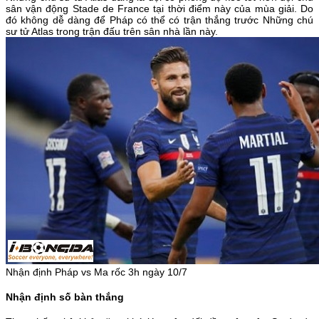
sân vận động Stade de France tại thời điểm này của mùa giải. Do
đó không dễ dàng để Pháp có thể có trận thắng trước Những chú
sư tử Atlas trong trận đấu trên sân nhà lần này.
Nhận định Pháp vs Ma rốc 3h ngày 10/7
Nhận định số bàn thắng