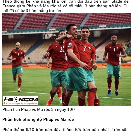
Theo thống kê khả năng khá lớn trận đối đầu trên sân Stade de
France giữa Pháp và Ma rốc sẽ có tối thiểu 3 bàn thắng trở lên. Cụ
thể đã có từ 3 bàn thắng trở lên.
Phân tích Pháp vs Ma rốc 3h ngày 10/7
Phân tích phong độ Pháp vs Ma rốc
Pháp thắng 9/10 trận gần đây, thắng 5/5 trận gần nhất. Trên sân