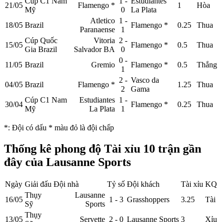
Cúp C1 Nam
1 -
Estudiantes
21/05
Flamengo
*
1
Hòa
Mỹ
0
La Plata
Atletico
1 -
18/05
Brazil
Flamengo
*
0.25
Thua
Paranaense
1
Cúp Quốc
Vitoria
2 -
15/05
Flamengo
*
0.5
Thua
Gia Brazil
Salvador BA
0
0 -
11/05
Brazil
Gremio
Flamengo
*
0.5
Thắng
1
2 -
Vasco da
04/05
Brazil
Flamengo
*
1.25
Thua
2
Gama
Cúp C1 Nam
Estudiantes
1 -
30/04
Flamengo
*
0.25
Thua
Mỹ
La Plata
1
*
: Đội có dấu
*
màu đỏ là đội chấp
Thống kê phong độ Tài xỉu 10 trận gần
đây của Lausanne Sports
Ngày
Giải đấu
Đội nhà
Tỷ số
Đội khách
Tài xỉu
KQ
Thụy
Lausanne
16/05
1 - 3
Grasshoppers
3.25
Tài
Sỹ
Sports
Thụy
13/05
Servette
2 - 0
Lausanne Sports
3
Xỉu