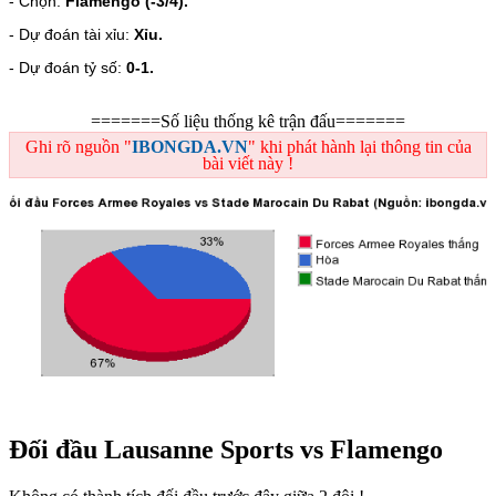
- Chọn:
Flamengo (-3/4).
- Dự đoán tài xỉu:
Xỉu.
- Dự đoán tỷ số:
0-1.
=======Số liệu thống kê trận đấu=======
Ghi rõ nguồn "
IBONGDA.VN
" khi phát hành lại thông tin của
bài viết này !
Đối đầu Lausanne Sports vs Flamengo