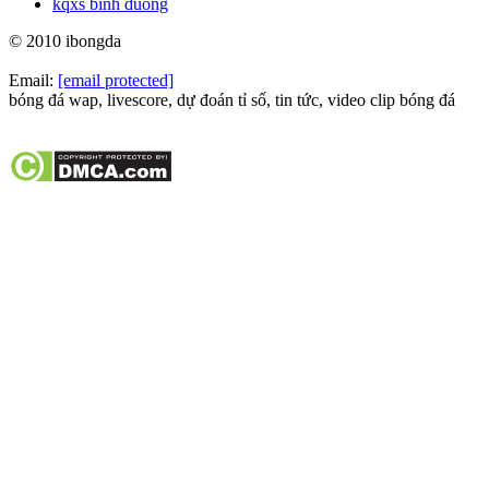
kqxs binh duong
© 2010 ibongda
Email:
[email protected]
bóng đá wap, livescore, dự đoán tỉ số, tin tức, video clip bóng đá