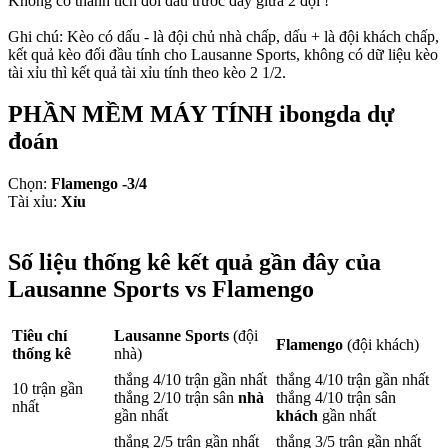
Không có thành tích đối đầu trước đây giữa 2 đội !
Ghi chú
: Kèo có dấu
-
là đội chủ nhà chấp, dấu
+
là đội khách chấp,
kết quả kèo đối đầu tính cho Lausanne Sports, không có dữ liệu kèo
tài xỉu thì kết quả tài xỉu tính theo kèo 2 1/2.
PHẦN MỀM MÁY TÍNH ibongda dự
đoán
Chọn:
Flamengo -3/4
Tài xỉu:
Xỉu
Số liệu thống kê kết quả gần đây của
Lausanne Sports vs Flamengo
Tiêu chí
Lausanne Sports
(đội
Flamengo
(đội khách)
thống kê
nhà)
thắng 4/10 trận gần nhất
thắng 4/10 trận gần nhất
10 trận gần
thắng 2/10 trận sân
nhà
thắng 4/10 trận sân
nhất
gần nhất
khách
gần nhất
thắng 2/5 trận gần nhất
thắng 3/5 trận gần nhất