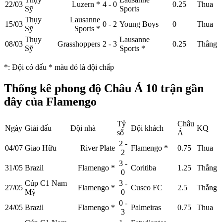
22/03
Luzern
*
4 - 0
0.25
Thua
Sỹ
Sports
Thụy
Lausanne
15/03
0 - 2
Young Boys
0
Thua
Sỹ
Sports
*
Thụy
Lausanne
08/03
Grasshoppers
2 - 3
0.25
Thắng
Sỹ
Sports
*
*
: Đội có dấu
*
màu đỏ là đội chấp
Thống kê phong độ Châu Á 10 trận gần
đây của Flamengo
Tỷ
Châu
Ngày
Giải đấu
Đội nhà
Đội khách
KQ
số
Á
2 -
04/07
Giao Hữu
River Plate
Flamengo
*
0.75
Thua
2
3 -
31/05
Brazil
Flamengo
*
Coritiba
1.25
Thắng
0
Cúp C1 Nam
3 -
27/05
Flamengo
*
Cusco FC
2.5
Thắng
Mỹ
0
0 -
24/05
Brazil
Flamengo
*
Palmeiras
0.75
Thua
3