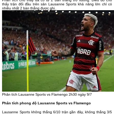
thấy trận đối đầu trên sân Lausanne Sports khả năng lớn chỉ có
nhiều nhất 2 bàn thắng được ghi.
Phân tích Lausanne Sports vs Flamengo 2h30 ngày 9/7
Phân tích phong độ Lausanne Sports vs Flamengo
Lausanne Sports không thắng 6/10 trận gần đây, không thắng 3/5