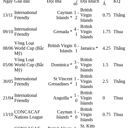
Ngày
Giải đấu
Đội nhà
Đội khách
KQ
số
Á
British
International
Cayman
1 -
13/11
Virgin
0.75
Thắng
Friendly
Islands
*
2
Islands
British
International
4 -
09/10
Grenada
*
Virgin
1.75
Thua
Friendly
1
Islands
Vòng Loại
British Virgin
0 -
08/06
World Cup (Bắc
Jamaica
*
4.25
Thắng
Islands
1
Mỹ)
Vòng Loại
British
3 -
05/06
World Cup (Bắc
Dominica
*
Virgin
1.5
Thua
0
Mỹ)
Islands
British
International
St Vincent
1 -
30/05
Virgin
2.5
Thắng
Friendly
Grenadines
*
1
Islands
British
International
1 -
21/04
Anguilla
*
Virgin
0
Thua
Friendly
0
Islands
British
CONCACAF
Cayman
1 -
13/10
Virgin
0.75
Thua
Nations League
Islands
*
0
Islands
St. Kitts