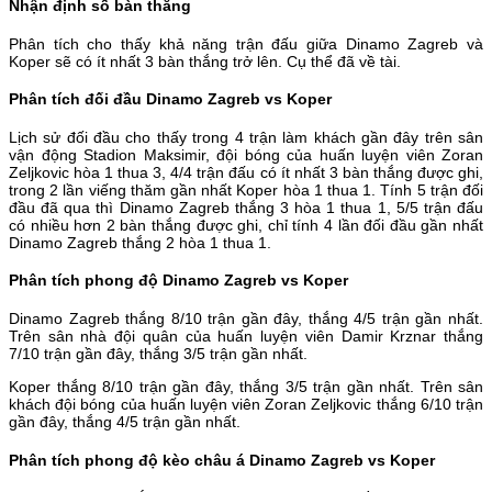
Nhận định số bàn thắng
Phân tích cho thấy khả năng trận đấu giữa Dinamo Zagreb và
Koper sẽ có ít nhất 3 bàn thắng trở lên. Cụ thể đã về tài.
Phân tích đối đầu Dinamo Zagreb vs Koper
Lịch sử đối đầu cho thấy trong 4 trận làm khách gần đây trên sân
vận động Stadion Maksimir, đội bóng của huấn luyện viên Zoran
Zeljkovic hòa 1 thua 3, 4/4 trận đấu có ít nhất 3 bàn thắng được ghi,
trong 2 lần viếng thăm gần nhất Koper hòa 1 thua 1. Tính 5 trận đối
đầu đã qua thì Dinamo Zagreb thắng 3 hòa 1 thua 1, 5/5 trận đấu
có nhiều hơn 2 bàn thắng được ghi, chỉ tính 4 lần đối đầu gần nhất
Dinamo Zagreb thắng 2 hòa 1 thua 1.
Phân tích phong độ Dinamo Zagreb vs Koper
Dinamo Zagreb thắng 8/10 trận gần đây, thắng 4/5 trận gần nhất.
Trên sân nhà đội quân của huấn luyện viên Damir Krznar thắng
7/10 trận gần đây, thắng 3/5 trận gần nhất.
Koper thắng 8/10 trận gần đây, thắng 3/5 trận gần nhất. Trên sân
khách đội bóng của huấn luyện viên Zoran Zeljkovic thắng 6/10 trận
gần đây, thắng 4/5 trận gần nhất.
Phân tích phong độ kèo châu á Dinamo Zagreb vs Koper