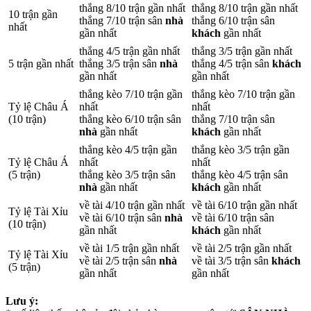
thắng 8/10 trận gần nhất
thắng 8/10 trận gần nhất
10 trận gần
thắng 7/10 trận sân
nhà
thắng 6/10 trận sân
nhất
gần nhất
khách
gần nhất
thắng 4/5 trận gần nhất
thắng 3/5 trận gần nhất
5 trận gần nhất
thắng 3/5 trận sân
nhà
thắng 4/5 trận sân
khách
gần nhất
gần nhất
thắng kèo 7/10 trận gần
thắng kèo 7/10 trận gần
Tỷ lệ Châu Á
nhất
nhất
(10 trận)
thắng kèo 6/10 trận sân
thắng 7/10 trận sân
nhà
gần nhất
khách
gần nhất
thắng kèo 4/5 trận gần
thắng kèo 3/5 trận gần
Tỷ lệ Châu Á
nhất
nhất
(5 trận)
thắng kèo 3/5 trận sân
thắng kèo 4/5 trận sân
nhà
gần nhất
khách
gần nhất
về tài 4/10 trận gần nhất
về tài 6/10 trận gần nhất
Tỷ lệ Tài Xỉu
về tài 6/10 trận sân
nhà
về tài 6/10 trận sân
(10 trận)
gần nhất
khách
gần nhất
về tài 1/5 trận gần nhất
về tài 2/5 trận gần nhất
Tỷ lệ Tài Xỉu
về tài 2/5 trận sân
nhà
về tài 3/5 trận sân
khách
(5 trận)
gần nhất
gần nhất
Lưu ý: