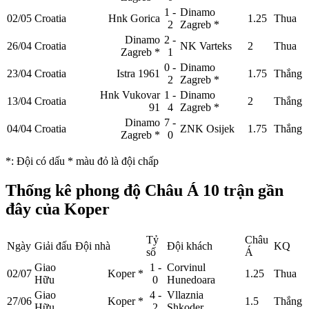
1 -
Dinamo
02/05
Croatia
Hnk Gorica
1.25
Thua
2
Zagreb
*
Dinamo
2 -
26/04
Croatia
NK Varteks
2
Thua
Zagreb
*
1
0 -
Dinamo
23/04
Croatia
Istra 1961
1.75
Thắng
2
Zagreb
*
Hnk Vukovar
1 -
Dinamo
13/04
Croatia
2
Thắng
91
4
Zagreb
*
Dinamo
7 -
04/04
Croatia
ZNK Osijek
1.75
Thắng
Zagreb
*
0
*
: Đội có dấu
*
màu đỏ là đội chấp
Thống kê phong độ Châu Á 10 trận gần
đây của Koper
Tỷ
Châu
Ngày
Giải đấu
Đội nhà
Đội khách
KQ
số
Á
Giao
1 -
Corvinul
02/07
Koper
*
1.25
Thua
Hữu
0
Hunedoara
Giao
4 -
Vllaznia
27/06
Koper
*
1.5
Thắng
Hữu
2
Shkoder