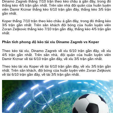
Dinamo Zagreb thắng 7/10 trận theo kèo châu á gần đây, trong đó
thắng kèo 4/5 trận gần nhất. Trên sân nhà đội quân của huấn luyện
viên Damir Krznar thắng kèo 6/10 trận gần đây, thắng kèo 3/5 trận
gần nhất.
Koper thắng 7/10 trận theo kèo châu á gần đây, trong đó thắng kèo
3/5 trận gần nhất. Trên sân khách đội bóng của huấn luyện viên
Zoran Zeljkovic thắng kèo 7/10 trận gần đây, thắng kèo 4/5 trận gần
nhất.
Phân tích phong độ kèo tài xỉu Dinamo Zagreb vs Koper
Theo kèo tài xỉu, Dinamo Zagreb về xỉu 6/10 trận gần đây, về xỉu
4/5 trận gần nhất. Trên sân nhà, đội quân của huấn luyện viên
Damir Krznar về tài 6/10 trận gần đây, về xỉu 3/5 trận gần nhất.
Theo kèo tài xỉu Koper về tài 6/10 trận gần đây, về xỉu 3/5 trận gần
nhất. Trên sân khách, đội bóng của huấn luyện viên Zoran Zeljkovic
về tài 6/10 trận gần đây, về tài 3/5 trận gần nhất.