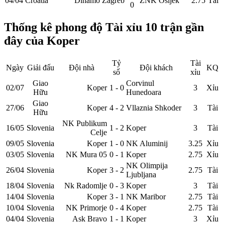
04/04
Croatia
Dinamo Zagreb
ZNK Osijek
2.75
Tài
0
Thống kê phong độ Tài xỉu 10 trận gần
đây của Koper
Tỷ
Tài
Ngày
Giải đấu
Đội nhà
Đội khách
KQ
số
xỉu
Giao
Corvinul
02/07
Koper
1 - 0
3
Xỉu
Hữu
Hunedoara
Giao
27/06
Koper
4 - 2
Vllaznia Shkoder
3
Tài
Hữu
NK Publikum
16/05
Slovenia
1 - 2
Koper
3
Tài
Celje
09/05
Slovenia
Koper
1 - 0
NK Aluminij
3.25
Xỉu
03/05
Slovenia
NK Mura 05
0 - 1
Koper
2.75
Xỉu
NK Olimpija
26/04
Slovenia
Koper
3 - 2
2.75
Tài
Ljubljana
18/04
Slovenia
Nk Radomlje
0 - 3
Koper
3
Tài
14/04
Slovenia
Koper
3 - 1
NK Maribor
2.75
Tài
10/04
Slovenia
NK Primorje
0 - 4
Koper
2.75
Tài
04/04
Slovenia
Ask Bravo
1 - 1
Koper
3
Xỉu