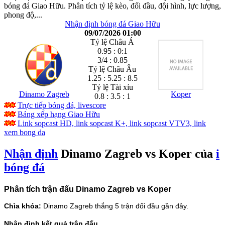
bóng đá Giao Hữu. Phân tích tỷ lệ kèo, đối đầu, đội hình, lực lượng,
phong độ,...
Nhận định bóng đá Giao Hữu
09/07/2026 01:00
Tỷ lệ Châu Á
0.95 : 0:1
3/4 : 0.85
Tỷ lệ Châu Âu
1.25 : 5.25 : 8.5
Tỷ lệ Tài xỉu
Dinamo Zagreb
Koper
0.8 : 3.5 : 1
Trực tiếp bóng đá, livescore
Bảng xếp hạng Giao Hữu
Link sopcast HD, link sopcast K+, link sopcast VTV3, link
xem bong da
Nhận định
Dinamo Zagreb vs Koper của
i
bóng đá
Phân tích trận đấu Dinamo Zagreb vs Koper
Chìa khóa:
Dinamo Zagreb thắng 5 trận đối đầu gần đây.
Nhận định kết quả trận đấu