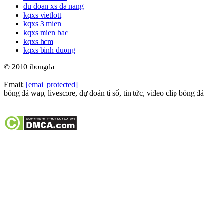
du doan xs da nang
kqxs vietlott
kqxs 3 mien
kqxs mien bac
kqxs hcm
kqxs binh duong
© 2010 ibongda
Email:
[email protected]
bóng đá wap, livescore, dự đoán tỉ số, tin tức, video clip bóng đá