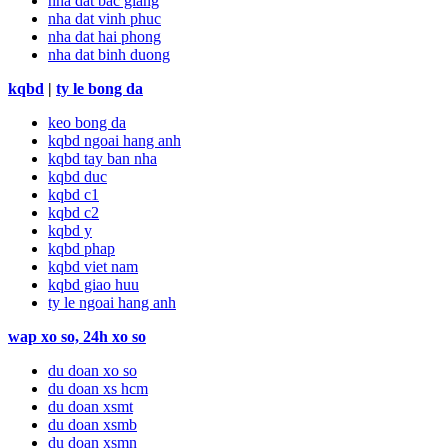
nha dat bac giang
nha dat vinh phuc
nha dat hai phong
nha dat binh duong
kqbd
|
ty le bong da
keo bong da
kqbd ngoai hang anh
kqbd tay ban nha
kqbd duc
kqbd c1
kqbd c2
kqbd y
kqbd phap
kqbd viet nam
kqbd giao huu
ty le ngoai hang anh
wap xo so, 24h xo so
du doan xo so
du doan xs hcm
du doan xsmt
du doan xsmb
du doan xsmn