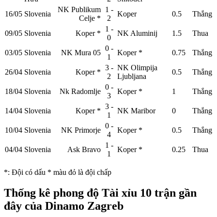
NK Publikum
1 -
16/05
Slovenia
Koper
0.5
Thắng
Celje
*
2
1 -
09/05
Slovenia
Koper
*
NK Aluminij
1.5
Thua
0
0 -
03/05
Slovenia
NK Mura 05
Koper
*
0.75
Thắng
1
3 -
NK Olimpija
26/04
Slovenia
Koper
*
0.5
Thắng
2
Ljubljana
0 -
18/04
Slovenia
Nk Radomlje
Koper
*
1
Thắng
3
3 -
14/04
Slovenia
Koper
*
NK Maribor
0
Thắng
1
0 -
10/04
Slovenia
NK Primorje
Koper
*
0.5
Thắng
4
1 -
04/04
Slovenia
Ask Bravo
Koper
*
0.25
Thua
1
*
: Đội có dấu
*
màu đỏ là đội chấp
Thống kê phong độ Tài xỉu 10 trận gần
đây của Dinamo Zagreb