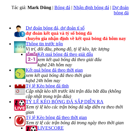
Tác giả:
Mark Dũng
|
Bóng đá
|
Nhận định bóng đá
|
Dự đoán
bóng đá
Dự đoán bóng đá, dự đoán tỉ số
dự đoán kết quả và tỷ số bóng đá
chuyên gia nhận định về kết quả bóng đá hôm nay
Thông tin trước trận
Vị trí, đối đầu, phong độ, tỷ lệ kèo, lực lượng
Kết quả bóng đá theo giải đấu
xem kết quả bóng đá theo giải đấu
kqbd 24h hôm nay
Kết quả bóng đá theo thời gian
xem kết quả bóng đá theo thời gian
kqbd 24h hôm nay
Tỷ lệ Kèo bóng đá tĩnh
Cập nhật kèo tới trước khi trận đấu bắt đầu (không
cập nhật trong trận đấu)
TỶ LỆ KÈO BÓNG ĐÁ SẮP DIỄN RA
Xem tỷ lệ kèo các trận bóng đá sắp diễn ra theo thời
gian
Tỷ lệ Kèo bóng đá theo thời gian
Xem tỷ lệ các trận bóng đá trong ngày theo thời gian
LIVESCORE