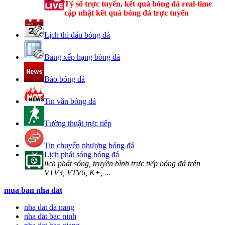
Tỷ số trực tuyến, kết quả bóng đá real-time
cập nhật kết quả bóng đá trực tuyến
Lịch thi đấu bóng đá
Bảng xếp hạng bóng đá
Báo bóng đá
Tin vắn bóng đá
Tường thuật trực tiếp
Tin chuyển nhượng bóng đá
Lịch phát sóng bóng đá
lịch phát sóng, truyền hình trực tiếp bóng đá trên
VTV3, VTV6, K+, ...
mua ban nha dat
nha dat da nang
nha dat bac ninh