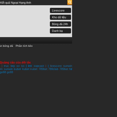
Kết quả Ngoại Hạng Anh
Livescore
Kho dữ liệu
Bóng đá 24h
Danh bạ
ắn bóng đá
Phân tích kèo
Quảng cáo của đối tác
|
truc tiep xo so
|
link sopcast
|
|
livescore
sunwin
in
sunwin
kubet
kubet
kubet
789bet
789club
789bet
hit
go88
go88