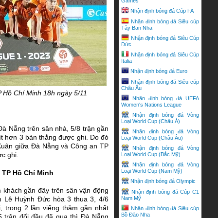
Games
Nhận định bóng đá Cúp FA
Nhận định bóng đá Siêu cúp
Tây Ban Nha
Nhận định bóng đá Siêu Cúp
Đức
Nhận định bóng đá Siêu Cúp
Italia
Nhận định bóng đá Euro
Nhận định bóng đá Siêu cúp
Châu Âu
 Hồ Chí Minh 18h ngày 5/11
Nhận định bóng đá UEFA
Women's Nations League
Nhận định bóng đá Vòng
Loại World Cup (Châu Á)
Đà Nẵng trên sân nhà, 5/8 trận gần
Nhận định bóng đá Vòng
t hơn 3 bàn thắng được ghi. Do đó
Loại World Cup (Châu Âu)
 Xuân giữa Đà Nẵng và Công an TP
Nhận định bóng đá Vòng
c ghi.
Loại World Cup (Bắc Mỹ)
Nhận định bóng đá Vòng
Loại World Cup (Nam Mỹ)
 TP Hồ Chí Minh
Nhận định bóng đá Olympic
àm khách gần đây trên sân vận động
Nhận định bóng đá Cúp C1
Nam Mỹ
n Lê Huỳnh Đức hòa 3 thua 3, 4/6
, trong 2 lần viếng thăm gần nhất
Nhận định bóng đá Siêu cúp
Bồ Đào Nha
 trận đối đầu đã qua thì Đà Nẵng