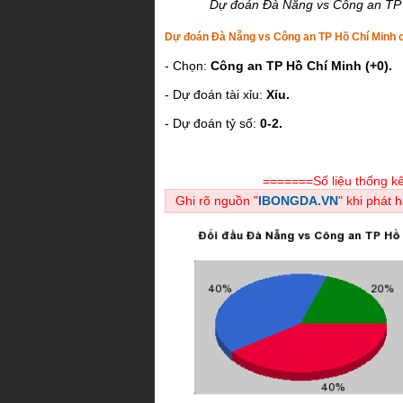
Dự đoán Đà Nẵng vs Công an TP 
Dự đoán Đà Nẵng vs Công an TP Hồ Chí Minh 
- Chọn:
Công an TP Hồ Chí Minh (+0).
- Dự đoán tài xỉu:
Xỉu.
- Dự đoán tỷ số:
0-2.
=======Số liệu thống k
Ghi rõ nguồn "
IBONGDA.VN
" khi phát h