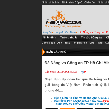
Nhận định 24h
Nhận định Cúp C1 Châu Âu
Nhận địn
Bóng đá
bóng đá Việt Nam
Đà Nẵng vs Công an TP H
Nhận định
Tường thuật
Tin tức bóng đá
Kế
Confed cup
Anh
Italia
Tây Ban Nha
Đức
Pháp
Cú
TRẬN CẦU KHÓ
Đà Nẵng vs Công an TP Hồ Chí Min
Cập nhật:
05/11/2025 09:22 |
0
Nhận định dự đoán kết quả Đà Nẵng vs 
giải bóng đá Việt Nam. Phân tích tỷ lệ 
phong độ,...
Hồng Lĩnh Hà Tĩnh vs Hoàng Anh Gia Lai 1
Hà Nội vs PVF CAND 19h15 ngày 4/11
(04/1
Thanh Hóa vs Thể Công Viettel 18h ngày 2