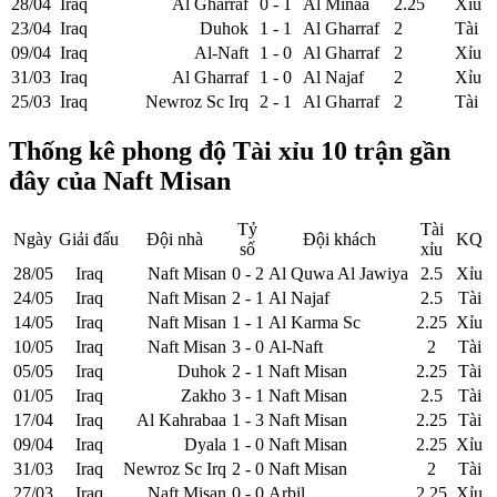
28/04
Iraq
Al Gharraf
0 - 1
Al Minaa
2.25
Xỉu
23/04
Iraq
Duhok
1 - 1
Al Gharraf
2
Tài
09/04
Iraq
Al-Naft
1 - 0
Al Gharraf
2
Xỉu
31/03
Iraq
Al Gharraf
1 - 0
Al Najaf
2
Xỉu
25/03
Iraq
Newroz Sc Irq
2 - 1
Al Gharraf
2
Tài
Thống kê phong độ Tài xỉu 10 trận gần
đây của Naft Misan
Tỷ
Tài
Ngày
Giải đấu
Đội nhà
Đội khách
KQ
số
xỉu
28/05
Iraq
Naft Misan
0 - 2
Al Quwa Al Jawiya
2.5
Xỉu
24/05
Iraq
Naft Misan
2 - 1
Al Najaf
2.5
Tài
14/05
Iraq
Naft Misan
1 - 1
Al Karma Sc
2.25
Xỉu
10/05
Iraq
Naft Misan
3 - 0
Al-Naft
2
Tài
05/05
Iraq
Duhok
2 - 1
Naft Misan
2.25
Tài
01/05
Iraq
Zakho
3 - 1
Naft Misan
2.5
Tài
17/04
Iraq
Al Kahrabaa
1 - 3
Naft Misan
2.25
Tài
09/04
Iraq
Dyala
1 - 0
Naft Misan
2.25
Xỉu
31/03
Iraq
Newroz Sc Irq
2 - 0
Naft Misan
2
Tài
27/03
Iraq
Naft Misan
0 - 0
Arbil
2.25
Xỉu