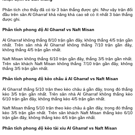
Phân tích cho thấy đã có từ 3 bàn thắng được ghi. Như vậy trận đối
đầu trên sân Al Gharraf khả năng khá cao sẽ có ít nhất 3 bàn thắng
được ghi.
Phân tích phong độ Al Gharraf vs Naft Misan
Al Gharraf không thắng 8/10 trận gần đây, không thắng 4/5 trận gần
nhất. Trên sân nhà Al Gharraf không thắng 7/10 trận gần đây,
không thắng 4/5 trận gần nhất.
Naft Misan không thắng 6/10 trận gần đây, thắng 3/5 trận gần nhất.
Trên sân khách Naft Misan không thắng 7/10 trận gần đây, không
thắng 3/5 trận gần nhất.
Phân tích phong độ kèo châu á Al Gharraf vs Naft Misan
Al Gharraf thắng 5/10 trận theo kèo châu á gần đây, trong đó thắng
kèo 3/5 trận gần nhất. Trên sân nhà Al Gharraf không thắng kèo
6/10 trận gần đây, không thắng kèo 4/5 trận gần nhất.
Naft Misan thắng 5/10 trận theo kèo châu á gần đây, trong đó thắng
kèo 3/5 trận gần nhất. Trên sân khách Naft Misan thắng kèo 6/10
trận gần đây, không thắng kèo 4/5 trận gần nhất.
Phân tích phong độ kèo tài xỉu Al Gharraf vs Naft Misan