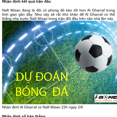
Nhận định kết quả trận đấu
Naft Misan đang là đội có phong độ kèo tốt hơn Al Gharraf trong
thời gian gần đây. Như vậy sẽ rất khó khăn để Al Gharraf có thể
thắng nhẹ trước Naft Misan trong trận đối đầu trên sân nhà lần này.
Nhận định Al Gharraf vs Naft Misan 22h ngày 2/6
Nhận định số bàn thắng