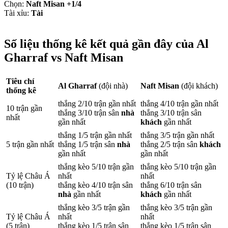
Chọn:
Naft Misan +1/4
Tài xỉu:
Tài
Số liệu thống kê kết quả gần đây của Al
Gharraf vs Naft Misan
Tiêu chí
Al Gharraf
(đội nhà)
Naft Misan
(đội khách)
thống kê
thắng 2/10 trận gần nhất
thắng 4/10 trận gần nhất
10 trận gần
thắng 3/10 trận sân
nhà
thắng 3/10 trận sân
nhất
gần nhất
khách
gần nhất
thắng 1/5 trận gần nhất
thắng 3/5 trận gần nhất
5 trận gần nhất
thắng 1/5 trận sân
nhà
thắng 2/5 trận sân
khách
gần nhất
gần nhất
thắng kèo 5/10 trận gần
thắng kèo 5/10 trận gần
Tỷ lệ Châu Á
nhất
nhất
(10 trận)
thắng kèo 4/10 trận sân
thắng 6/10 trận sân
nhà
gần nhất
khách
gần nhất
thắng kèo 3/5 trận gần
thắng kèo 3/5 trận gần
Tỷ lệ Châu Á
nhất
nhất
(5 trận)
thắng kèo 1/5 trận sân
thắng kèo 1/5 trận sân