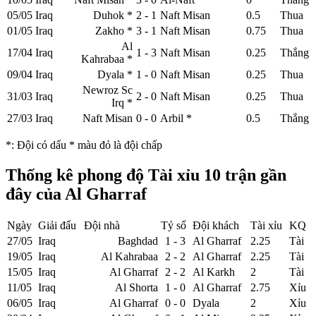
05/05
Iraq
Duhok
*
2 - 1
Naft Misan
0.5
Thua
01/05
Iraq
Zakho
*
3 - 1
Naft Misan
0.75
Thua
Al
17/04
Iraq
1 - 3
Naft Misan
0.25
Thắng
Kahrabaa
*
09/04
Iraq
Dyala
*
1 - 0
Naft Misan
0.25
Thua
Newroz Sc
31/03
Iraq
2 - 0
Naft Misan
0.25
Thua
Irq
*
27/03
Iraq
Naft Misan
0 - 0
Arbil
*
0.5
Thắng
*
: Đội có dấu
*
màu đỏ là đội chấp
Thống kê phong độ Tài xỉu 10 trận gần
đây của Al Gharraf
Ngày
Giải đấu
Đội nhà
Tỷ số
Đội khách
Tài xỉu
KQ
27/05
Iraq
Baghdad
1 - 3
Al Gharraf
2.25
Tài
19/05
Iraq
Al Kahrabaa
2 - 2
Al Gharraf
2.25
Tài
15/05
Iraq
Al Gharraf
2 - 2
Al Karkh
2
Tài
11/05
Iraq
Al Shorta
1 - 0
Al Gharraf
2.75
Xỉu
06/05
Iraq
Al Gharraf
0 - 0
Dyala
2
Xỉu