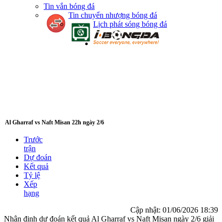
Tin vắn bóng đá
Tin chuyển nhượng bóng đá
Lịch phát sóng bóng đá
Al Gharraf vs Naft Misan 22h ngày 2/6
Trước
trận
Dự đoán
Kết quả
Tỷ lệ
Xếp
hạng
Cập nhật:
01/06/2026 18:39
Nhận định dự đoán kết quả Al Gharraf vs Naft Misan ngày 2/6 giải