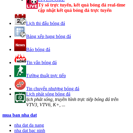
Tỷ số trực tuyến, kết quả bóng đá real-time
cập nhật kết quả bóng đá trực tuyến
Lịch thi đấu bóng đá
Bảng xếp hạng bóng đá
Báo bóng đá
Tin vắn bóng đá
Tường thuật trực tiếp
Tin chuyển nhượng bóng đá
Lịch phát sóng bóng đá
lịch phát sóng, truyền hình trực tiếp bóng đá trên
VTV3, VTV6, K+, ...
mua ban nha dat
nha dat da nang
nha dat bac ninh