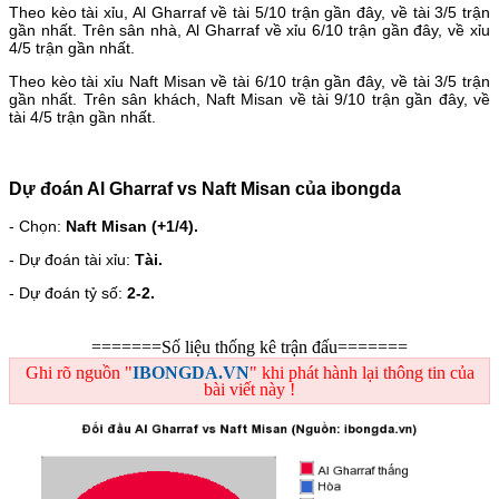
Theo kèo tài xỉu, Al Gharraf về tài 5/10 trận gần đây, về tài 3/5 trận
gần nhất. Trên sân nhà, Al Gharraf về xỉu 6/10 trận gần đây, về xỉu
4/5 trận gần nhất.
Theo kèo tài xỉu Naft Misan về tài 6/10 trận gần đây, về tài 3/5 trận
gần nhất. Trên sân khách, Naft Misan về tài 9/10 trận gần đây, về
tài 4/5 trận gần nhất.
Dự đoán Al Gharraf vs Naft Misan của ibongda
- Chọn:
Naft Misan (+1/4).
- Dự đoán tài xỉu:
Tài.
- Dự đoán tỷ số:
2-2.
=======Số liệu thống kê trận đấu=======
Ghi rõ nguồn "
IBONGDA.VN
" khi phát hành lại thông tin của
bài viết này !