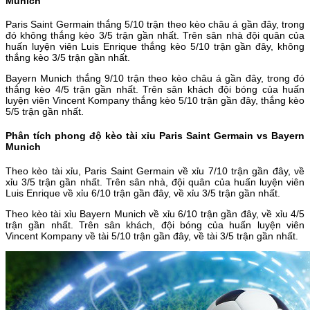
Munich
Paris Saint Germain thắng 5/10 trận theo kèo châu á gần đây, trong
đó không thắng kèo 3/5 trận gần nhất. Trên sân nhà đội quân của
huấn luyện viên Luis Enrique thắng kèo 5/10 trận gần đây, không
thắng kèo 3/5 trận gần nhất.
Bayern Munich thắng 9/10 trận theo kèo châu á gần đây, trong đó
thắng kèo 4/5 trận gần nhất. Trên sân khách đội bóng của huấn
luyện viên Vincent Kompany thắng kèo 5/10 trận gần đây, thắng kèo
5/5 trận gần nhất.
Phân tích phong độ kèo tài xỉu Paris Saint Germain vs Bayern
Munich
Theo kèo tài xỉu, Paris Saint Germain về xỉu 7/10 trận gần đây, về
xỉu 3/5 trận gần nhất. Trên sân nhà, đội quân của huấn luyện viên
Luis Enrique về xỉu 6/10 trận gần đây, về xỉu 3/5 trận gần nhất.
Theo kèo tài xỉu Bayern Munich về xỉu 6/10 trận gần đây, về xỉu 4/5
trận gần nhất. Trên sân khách, đội bóng của huấn luyện viên
Vincent Kompany về tài 5/10 trận gần đây, về tài 3/5 trận gần nhất.