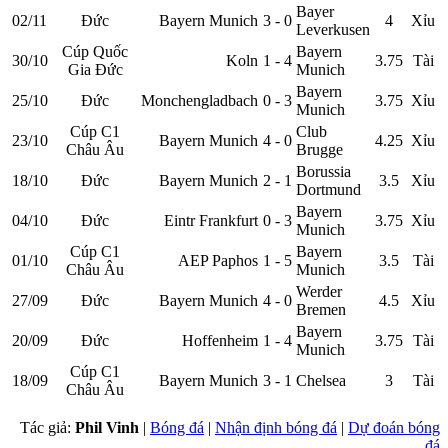
Bayer
02/11
Đức
Bayern Munich
3 - 0
4
Xỉu
Leverkusen
Cúp Quốc
Bayern
30/10
Koln
1 - 4
3.75
Tài
Gia Đức
Munich
Bayern
25/10
Đức
Monchengladbach
0 - 3
3.75
Xỉu
Munich
Cúp C1
Club
23/10
Bayern Munich
4 - 0
4.25
Xỉu
Châu Âu
Brugge
Borussia
18/10
Đức
Bayern Munich
2 - 1
3.5
Xỉu
Dortmund
Bayern
04/10
Đức
Eintr Frankfurt
0 - 3
3.75
Xỉu
Munich
Cúp C1
Bayern
01/10
AEP Paphos
1 - 5
3.5
Tài
Châu Âu
Munich
Werder
27/09
Đức
Bayern Munich
4 - 0
4.5
Xỉu
Bremen
Bayern
20/09
Đức
Hoffenheim
1 - 4
3.75
Tài
Munich
Cúp C1
18/09
Bayern Munich
3 - 1
Chelsea
3
Tài
Châu Âu
Tác giả:
Phil Vinh
|
Bóng đá
|
Nhận định bóng đá
|
Dự đoán bóng
đá