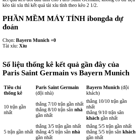
kèo tài xỉu thì kết quả tài xỉu tính theo kèo 2 1/2.
PHẦN MỀM MÁY TÍNH ibongda dự
đoán
Chọn:
Bayern Munich +0
Tài xỉu:
Xỉu
Số liệu thống kê kết quả gần đây của
Paris Saint Germain vs Bayern Munich
Tiêu chí
Paris Saint Germain
Bayern Munich
(đội
thống kê
(đội nhà)
khách)
thắng 10/10 trận gần
thắng 7/10 trận gần nhất
10 trận gần
nhất
thắng 8/10 trận sân
nhà
nhất
thắng 9/10 trận sân
gần nhất
khách
gần nhất
thắng 3/5 trận gần nhất
thắng 5/5 trận gần nhất
5 trận gần nhất
thắng 4/5 trận sân
nhà
thắng 5/5 trận sân
khách
gần nhất
gần nhất