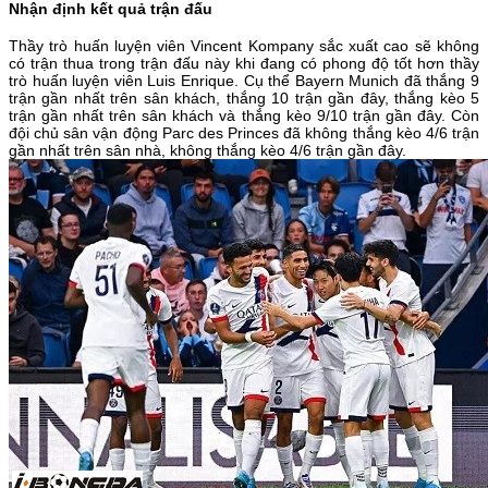
Nhận định kết quả trận đấu
Thầy trò huấn luyện viên Vincent Kompany sắc xuất cao sẽ không
có trận thua trong trận đấu này khi đang có phong độ tốt hơn thầy
trò huấn luyện viên Luis Enrique. Cụ thể Bayern Munich đã thắng 9
trận gần nhất trên sân khách, thắng 10 trận gần đây, thắng kèo 5
trận gần nhất trên sân khách và thắng kèo 9/10 trận gần đây. Còn
đội chủ sân vận động Parc des Princes đã không thắng kèo 4/6 trận
gần nhất trên sân nhà, không thắng kèo 4/6 trận gần đây.