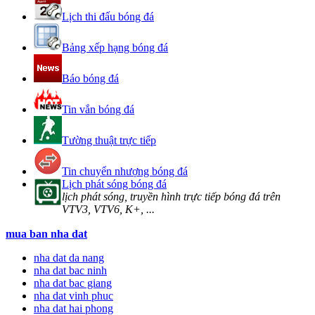
Lịch thi đấu bóng đá
Bảng xếp hạng bóng đá
Báo bóng đá
Tin vắn bóng đá
Tường thuật trực tiếp
Tin chuyển nhượng bóng đá
Lịch phát sóng bóng đá
lịch phát sóng, truyền hình trực tiếp bóng đá trên
VTV3, VTV6, K+, ...
mua ban nha dat
nha dat da nang
nha dat bac ninh
nha dat bac giang
nha dat vinh phuc
nha dat hai phong