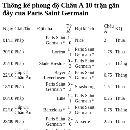
Thống kê phong độ Châu Á 10 trận gần
đây của Paris Saint Germain
Tỷ
Châu
Ngày
Giải đấu
Đội nhà
Đội khách
KQ
số
Á
Paris Saint
1 -
01/11
Pháp
Nice
2
Thua
Germain
*
0
1 -
Paris Saint
30/10
Pháp
Lorient
1.75
Thua
1
Germain
*
0 -
Paris Saint
25/10
Pháp
Stade Brestois
1.5
Thắng
3
Germain
*
Cúp C1
Bayer
2 -
Paris Saint
22/10
0.75
Thắng
Châu Âu
Leverkusen
7
Germain
*
Paris Saint
3 -
18/10
Pháp
Strasbourg
1.5
Thua
Germain
*
3
1 -
Paris Saint
06/10
Pháp
Lille
0.25
Thua
1
Germain
*
Cúp C1
1 -
Paris Saint
02/10
Barcelona
*
0.75
Thắng
Châu Âu
2
Germain
Paris Saint
2 -
28/09
Pháp
Auxerre
2.25
Thua
Germain
*
0