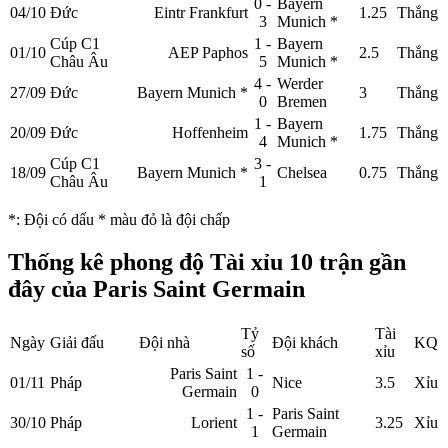
0 -
Bayern
04/10
Đức
Eintr Frankfurt
1.25
Thắng
3
Munich
*
Cúp C1
1 -
Bayern
01/10
AEP Paphos
2.5
Thắng
Châu Âu
5
Munich
*
4 -
Werder
27/09
Đức
Bayern Munich
*
3
Thắng
0
Bremen
1 -
Bayern
20/09
Đức
Hoffenheim
1.75
Thắng
4
Munich
*
Cúp C1
3 -
18/09
Bayern Munich
*
Chelsea
0.75
Thắng
Châu Âu
1
*
: Đội có dấu
*
màu đỏ là đội chấp
Thống kê phong độ Tài xỉu 10 trận gần
đây của Paris Saint Germain
Tỷ
Tài
Ngày
Giải đấu
Đội nhà
Đội khách
KQ
số
xỉu
Paris Saint
1 -
01/11
Pháp
Nice
3.5
Xỉu
Germain
0
1 -
Paris Saint
30/10
Pháp
Lorient
3.25
Xỉu
1
Germain