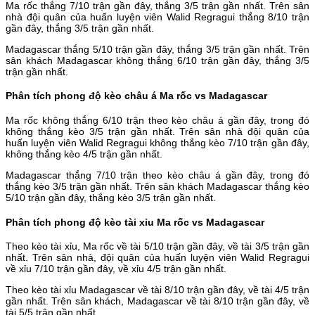
Ma rốc thắng 7/10 trận gần đây, thắng 3/5 trận gần nhất. Trên sân
nhà đội quân của huấn luyện viên Walid Regragui thắng 8/10 trận
gần đây, thắng 3/5 trận gần nhất.
Madagascar thắng 5/10 trận gần đây, thắng 3/5 trận gần nhất. Trên
sân khách Madagascar không thắng 6/10 trận gần đây, thắng 3/5
trận gần nhất.
Phân tích phong độ kèo châu á Ma rốc vs Madagascar
Ma rốc không thắng 6/10 trận theo kèo châu á gần đây, trong đó
không thắng kèo 3/5 trận gần nhất. Trên sân nhà đội quân của
huấn luyện viên Walid Regragui không thắng kèo 7/10 trận gần đây,
không thắng kèo 4/5 trận gần nhất.
Madagascar thắng 7/10 trận theo kèo châu á gần đây, trong đó
thắng kèo 3/5 trận gần nhất. Trên sân khách Madagascar thắng kèo
5/10 trận gần đây, thắng kèo 3/5 trận gần nhất.
Phân tích phong độ kèo tài xỉu Ma rốc vs Madagascar
Theo kèo tài xỉu, Ma rốc về tài 5/10 trận gần đây, về tài 3/5 trận gần
nhất. Trên sân nhà, đội quân của huấn luyện viên Walid Regragui
về xỉu 7/10 trận gần đây, về xỉu 4/5 trận gần nhất.
Theo kèo tài xỉu Madagascar về tài 8/10 trận gần đây, về tài 4/5 trận
gần nhất. Trên sân khách, Madagascar về tài 8/10 trận gần đây, về
tài 5/5 trận gần nhất.