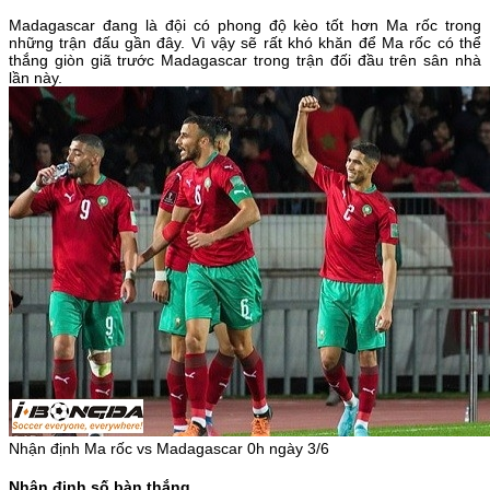
Madagascar đang là đội có phong độ kèo tốt hơn Ma rốc trong
những trận đấu gần đây. Vì vậy sẽ rất khó khăn để Ma rốc có thể
thắng giòn giã trước Madagascar trong trận đối đầu trên sân nhà
lần này.
Nhận định Ma rốc vs Madagascar 0h ngày 3/6
Nhận định số bàn thắng