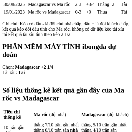
30/08/2025
Madagascar vs Ma rốc
2-3
+3/4
Thắng
2
Tài
19/01/2023
Ma rốc vs Madagascar
0-3
+0
Thua
Tài
Ghi chú
: Kèo có dấu
-
là đội chủ nhà chấp, dấu
+
là đội khách chấp,
kết quả kèo đối đầu tính cho Ma rốc, không có dữ liệu kèo tài xỉu
thì kết quả tài xỉu tính theo kèo 2 1/2.
PHẦN MỀM MÁY TÍNH ibongda dự
đoán
Chọn:
Madagascar +2 1/4
Tài xỉu:
Tài
Số liệu thống kê kết quả gần đây của Ma
rốc vs Madagascar
Tiêu chí
Ma rốc
(đội nhà)
Madagascar
(đội khách)
thống kê
thắng 7/10 trận gần nhất
thắng 5/10 trận gần nhất
10 trận gần
thắng 8/10 trận sân
nhà
thắng 4/10 trận sân