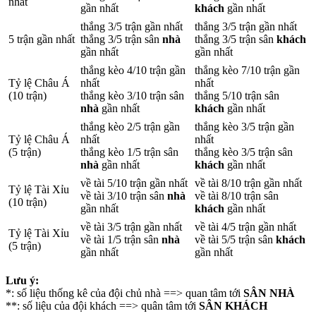
nhất
gần nhất
khách
gần nhất
thắng 3/5 trận gần nhất
thắng 3/5 trận gần nhất
5 trận gần nhất
thắng 3/5 trận sân
nhà
thắng 3/5 trận sân
khách
gần nhất
gần nhất
thắng kèo 4/10 trận gần
thắng kèo 7/10 trận gần
Tỷ lệ Châu Á
nhất
nhất
(10 trận)
thắng kèo 3/10 trận sân
thắng 5/10 trận sân
nhà
gần nhất
khách
gần nhất
thắng kèo 2/5 trận gần
thắng kèo 3/5 trận gần
Tỷ lệ Châu Á
nhất
nhất
(5 trận)
thắng kèo 1/5 trận sân
thắng kèo 3/5 trận sân
nhà
gần nhất
khách
gần nhất
về tài 5/10 trận gần nhất
về tài 8/10 trận gần nhất
Tỷ lệ Tài Xỉu
về tài 3/10 trận sân
nhà
về tài 8/10 trận sân
(10 trận)
gần nhất
khách
gần nhất
về tài 3/5 trận gần nhất
về tài 4/5 trận gần nhất
Tỷ lệ Tài Xỉu
về tài 1/5 trận sân
nhà
về tài 5/5 trận sân
khách
(5 trận)
gần nhất
gần nhất
Lưu ý:
*
: số liệu thống kê của đội chủ nhà ==> quan tâm tới
SÂN NHÀ
**
: số liệu của đội khách ==> quân tâm tới
SÂN KHÁCH