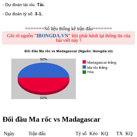
- Dự đoán tài xỉu:
Tài.
- Dự đoán tỷ số:
3-1.
=======Số liệu thống kê trận đấu=======
Ghi rõ nguồn "
IBONGDA.VN
" khi phát hành lại thông tin của
bài viết này !
Đối đầu Ma rốc vs Madagascar
Ngày
Trận đấu
Tỷ số
Kèo
KQ
TX
KQ