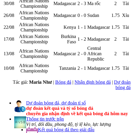
African Nations
30/08
Madagascar
2 - 3
Ma rốc
2
Tài
Championship
African Nations
26/08
Madagascar
0 - 0
Sudan
1.75
Xỉu
Championship
African Nations
22/08
Kenya
1 - 1
Madagascar
1.75
Tài
Championship
African Nations
Burkina
17/08
1 - 2
Madagascar
2
Tài
Championship
Faso
Central
African Nations
13/08
Madagascar
2 - 0
African
2
Tài
Championship
Republic
African Nations
10/08
Tanzania
2 - 1
Madagascar
1.75
Tài
Championship
Tác giả:
Maria Như
|
Bóng đá
|
Nhận định bóng đá
|
Dự đoán
bóng đá
Dự đoán bóng đá, dự đoán tỉ số
dự đoán kết quả và tỷ số bóng đá
chuyên gia nhận định về kết quả bóng đá hôm nay
Thông tin trước trận
Vị trí, đối đầu, phong độ, tỷ lệ kèo, lực lượng
Kết quả bóng đá theo giải đấu