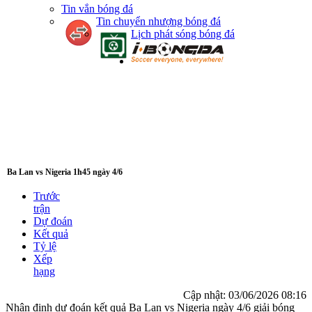
Tin vắn bóng đá
Tin chuyển nhượng bóng đá
Lịch phát sóng bóng đá
Ba Lan vs Nigeria 1h45 ngày 4/6
Trước
trận
Dự đoán
Kết quả
Tỷ lệ
Xếp
hạng
Cập nhật:
03/06/2026 08:16
Nhận định dự đoán kết quả Ba Lan vs Nigeria ngày 4/6 giải bóng