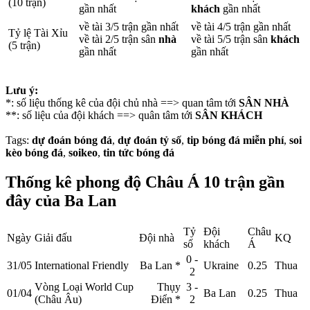
(10 trận)
gần nhất
khách
gần nhất
về tài 3/5 trận gần nhất
về tài 4/5 trận gần nhất
Tỷ lệ Tài Xỉu
về tài 2/5 trận sân
nhà
về tài 5/5 trận sân
khách
(5 trận)
gần nhất
gần nhất
Lưu ý:
*
: số liệu thống kê của đội chủ nhà ==> quan tâm tới
SÂN NHÀ
**
: số liệu của đội khách ==> quân tâm tới
SÂN KHÁCH
Tags:
dự đoán bóng đá
,
dự đoán tỷ số
,
tip bóng đá miễn phí
,
soi
kèo bóng đá
,
soikeo
,
tin tức bóng đá
Thống kê phong độ Châu Á 10 trận gần
đây của Ba Lan
Tỷ
Đội
Châu
Ngày
Giải đấu
Đội nhà
KQ
số
khách
Á
0 -
31/05
International Friendly
Ba Lan
*
Ukraine
0.25
Thua
2
Vòng Loại World Cup
Thụy
3 -
01/04
Ba Lan
0.25
Thua
(Châu Âu)
Điển
*
2