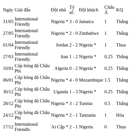
Tỷ
Châu
Ngày
Giải đấu
Đội nhà
Đội khách
KQ
số
Á
International
31/05
Nigeria
*
3 - 0
Jamaica
1
Thắng
Friendly
International
27/05
Nigeria
*
2 - 0
Zimbabwe
1
Thắng
Friendly
International
01/04
Jordan
2 - 2
Nigeria
*
1
Thua
Friendly
International
27/03
Iran
1 - 2
Nigeria
*
0.25
Thắng
Friendly
Cúp bóng đá Châu
10/01
Algeria
0 - 2
Nigeria
*
0.25
Thắng
Phi
Cúp bóng đá Châu
06/01
Nigeria
*
4 - 0
Mozambique
1.5
Thắng
Phi
Cúp bóng đá Châu
30/12
Uganda
1 - 3
Nigeria
*
0.25
Thắng
Phi
Cúp bóng đá Châu
28/12
Nigeria
*
3 - 2
Tunisia
0.5
Thắng
Phi
Cúp bóng đá Châu
24/12
Nigeria
*
2 - 1
Tanzania
1
Hòa
Phi
International
17/12
Ai Cập
*
2 - 1
Nigeria
0
Thua
Friendly