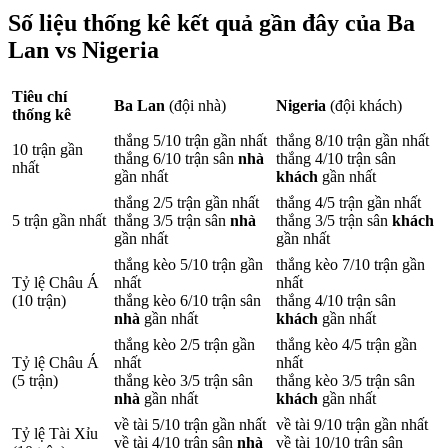
Số liệu thống kê kết quả gần đây của Ba
Lan vs Nigeria
Tiêu chí
Ba Lan
(đội nhà)
Nigeria
(đội khách)
thống kê
thắng 5/10 trận gần nhất
thắng 8/10 trận gần nhất
10 trận gần
thắng 6/10 trận sân
nhà
thắng 4/10 trận sân
nhất
gần nhất
khách
gần nhất
thắng 2/5 trận gần nhất
thắng 4/5 trận gần nhất
5 trận gần nhất
thắng 3/5 trận sân
nhà
thắng 3/5 trận sân
khách
gần nhất
gần nhất
thắng kèo 5/10 trận gần
thắng kèo 7/10 trận gần
Tỷ lệ Châu Á
nhất
nhất
(10 trận)
thắng kèo 6/10 trận sân
thắng 4/10 trận sân
nhà
gần nhất
khách
gần nhất
thắng kèo 2/5 trận gần
thắng kèo 4/5 trận gần
Tỷ lệ Châu Á
nhất
nhất
(5 trận)
thắng kèo 3/5 trận sân
thắng kèo 3/5 trận sân
nhà
gần nhất
khách
gần nhất
về tài 5/10 trận gần nhất
về tài 9/10 trận gần nhất
Tỷ lệ Tài Xỉu
về tài 4/10 trận sân
nhà
về tài 10/10 trận sân