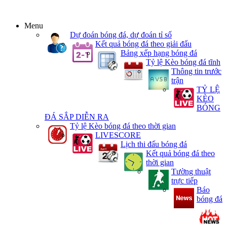
Menu
Dự đoán bóng đá, dự đoán tỉ số
Kết quả bóng đá theo giải đấu
Bảng xếp hạng bóng đá
Tỷ lệ Kèo bóng đá tĩnh
Thông tin trước
trận
TỶ LỆ
KÈO
BÓNG
ĐÁ SẮP DIỄN RA
Tỷ lệ Kèo bóng đá theo thời gian
LIVESCORE
Lịch thi đấu bóng đá
Kết quả bóng đá theo
thời gian
Tường thuật
trực tiếp
Báo
bóng đá