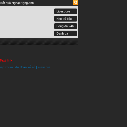
Kết quả Ngoại Hạng Anh
Livescore
Kho dữ liệu
Bóng đá 24h
Danh bạ
Text link
tiep xo so
|
dự đoán xổ số
|
livescore