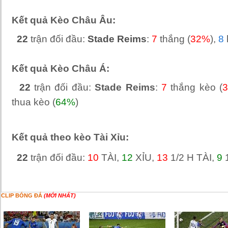
Kết quả Kèo Châu Âu:
22
trận đối đầu:
Stade Reims
:
7
thắng (
32%
),
8
Kết quả Kèo Châu Á:
22
trận đối đầu:
Stade Reims
:
7
thắng kèo (
thua kèo (
64%
)
Kết quả theo kèo Tài Xỉu:
22
trận đối đầu:
10
TÀI,
12
XỈU,
13
1/2 H TÀI,
9
1
CLIP BÓNG ĐÁ
(MỚI NHẤT)