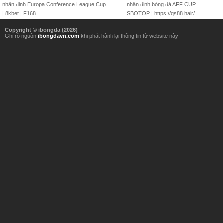
nhận định Europa Conference League Cup
nhận định bóng đá AFF CUP
|
8kbet
|
F168
SBOTOP
|
https://qs88.hair/
Copyright © ibongda (
2026
)
Ghi rõ nguồn
ibongdavn.com
khi phát hành lại thông tin từ website này