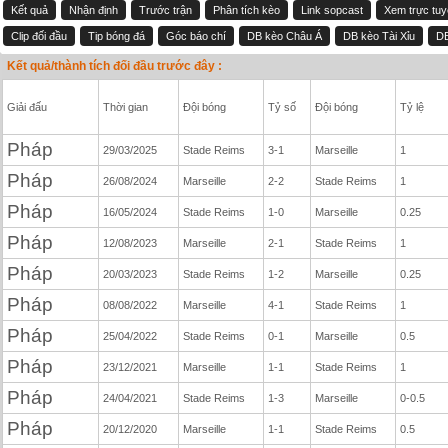
Kết quả
Nhận định
Trước trận
Phân tích kèo
Link sopcast
Xem trực tu
Clip đối đầu
Tip bóng đá
Góc báo chí
DB kèo Châu Á
DB kèo Tài Xỉu
DB
Kết quả/thành tích đối đầu trước đây :
Giải đấu
Thời gian
Đội bóng
Tỷ số
Đội bóng
Tỷ lệ
Pháp
29/03/2025
Stade Reims
3-1
Marseille
1
Pháp
26/08/2024
Marseille
2-2
Stade Reims
1
Pháp
16/05/2024
Stade Reims
1-0
Marseille
0.25
Pháp
12/08/2023
Marseille
2-1
Stade Reims
1
Pháp
20/03/2023
Stade Reims
1-2
Marseille
0.25
Pháp
08/08/2022
Marseille
4-1
Stade Reims
1
Pháp
25/04/2022
Stade Reims
0-1
Marseille
0.5
Pháp
23/12/2021
Marseille
1-1
Stade Reims
1
Pháp
24/04/2021
Stade Reims
1-3
Marseille
0-0.5
Pháp
20/12/2020
Marseille
1-1
Stade Reims
0.5