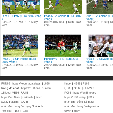
Đức 1 - 1 Italy (Euro 2016, vòng
Pháp 5 - 2 Iceland (Euro 2016,
Anh 1 - 2 Iceland (Eu
)
vòng )
vòng )
04/07/2016 10:48 | 15736 lượt
04/07/2016 10:48 | 13785 lượt
28/06/2016 11:00 | 13
xem
xem
xem
Pháp 2 - 1 CH Ireland (Euro
Hungary 0 - 4 Bỉ (Euro 2016,
Đức 3 - 0 Slovakia (E
2016, vòng )
vòng )
vòng )
27/06/2016 08:35 | 13156 lượt
27/06/2016 08:35 | 12808 lượt
27/06/2016 08:35 | 12
xem
xem
xem
FUN88
|
https://keonhacai.deals/
|
u888
Kubet
|
HB88
|
F168
bóng đá chất
|
https://f168.onl/
|
sunwin
QS88
|
ok365
|
SUNWIN
188bet
|
MB66
|
UU88
FC88
|
https://fun88.team/
https://xx88.us/
|
Cakhiatv
|
7mcn
https://f168.today/
|
8XBET
xoilac
|
vivu88
|
GG88
nhận định bóng đá Brazil
nhận định bóng đá Hạng Nhất Anh
nhận định bóng đá Argentina
789 Bet
|
F168
|
F168
68win
|
8day