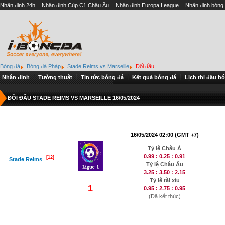
Nhận định 24h
Nhận định Cúp C1 Châu Âu
Nhận định Europa League
Nhận định bóng
Bóng đá
Bóng đá Pháp
Stade Reims vs Marseille
Đối đầu
Nhận định
Tường thuật
Tin tức bóng đá
Kết quả bóng đá
Lịch thi đấu b
ĐỐI ĐẦU STADE REIMS VS MARSEILLE 16/05/2024
16/05/2024 02:00 (GMT +7)
Tỷ lệ Châu Á
0.99 : 0.25 : 0.91
[12]
Stade Reims
Tỷ lệ Châu Âu
3.25 : 3.50 : 2.15
Tỷ lệ tài xỉu
1
0.95 : 2.75 : 0.95
(Đã kết thúc)