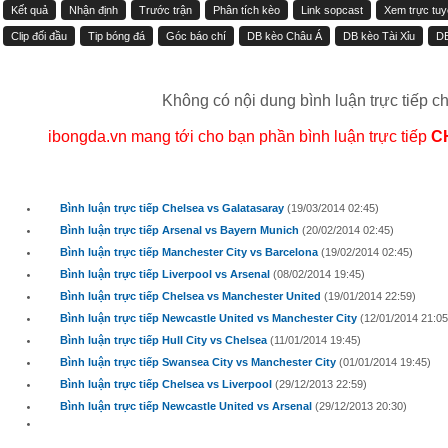
Kết quả
Nhận định
Trước trận
Phân tích kèo
Link sopcast
Xem trực tu
Clip đối đầu
Tip bóng đá
Góc báo chí
DB kèo Châu Á
DB kèo Tài Xỉu
DB
Không có nội dung bình luận trực tiếp ch
ibongda.vn mang tới cho bạn phần bình luận trực tiếp
C
Bình luận trực tiếp Chelsea vs Galatasaray
(19/03/2014 02:45)
Bình luận trực tiếp Arsenal vs Bayern Munich
(20/02/2014 02:45)
Bình luận trực tiếp Manchester City vs Barcelona
(19/02/2014 02:45)
Bình luận trực tiếp Liverpool vs Arsenal
(08/02/2014 19:45)
Bình luận trực tiếp Chelsea vs Manchester United
(19/01/2014 22:59)
Bình luận trực tiếp Newcastle United vs Manchester City
(12/01/2014 21:05
Bình luận trực tiếp Hull City vs Chelsea
(11/01/2014 19:45)
Bình luận trực tiếp Swansea City vs Manchester City
(01/01/2014 19:45)
Bình luận trực tiếp Chelsea vs Liverpool
(29/12/2013 22:59)
Bình luận trực tiếp Newcastle United vs Arsenal
(29/12/2013 20:30)