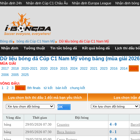
Nhận định 24h
Nhận định Cúp C1 Châu Âu
Nhận định Europa League
Nhận định bóng
Bóng đá
bóng đá Cúp C1 Nam Mỹ
Dữ liệu bóng đá Cúp C1 Nam Mỹ
Nhận định
Tường thuật
Tin tức bóng đá
Kết quả bóng đá
Lịch thi đấu b
Dữ liệu bóng đá Cúp C1 Nam Mỹ vòng bảng (mùa giải 2026
MÙA GIẢI
2017
2018
2020-2021
2020
2019
2015
2024
2022
2021
2023
2016
2014
2026
2006
2005
2025
VÒNG ĐẤU:
1
2
3
bảng
8th finals
tứ kết
bán kết
chung kết
Lựa chọn lịch thi đấu 1 đội mà bạn yêu thích
Lựa chọn trận đ
OK
Vòng đấu
Thời gian
Đội bóng
4 - 0
bảng
29/05/2026 07:30
Cruzeiro
Barce
0 - 1
bảng
29/05/2026 07:30
Boca Juniors
Univ C
2 - 0
bảng
29/05/2026 05:00
Cerro Porteno
Sporti