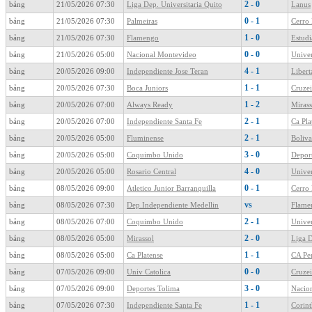
2 - 0
bảng
21/05/2026 07:30
Liga Dep. Universitaria Quito
Lanus
0 - 1
bảng
21/05/2026 07:30
Palmeiras
Cerro 
1 - 0
bảng
21/05/2026 07:30
Flamengo
Estudi
0 - 0
bảng
21/05/2026 05:00
Nacional Montevideo
Univer
4 - 1
bảng
20/05/2026 09:00
Independiente Jose Teran
Libert
1 - 1
bảng
20/05/2026 07:30
Boca Juniors
Cruzei
1 - 2
bảng
20/05/2026 07:00
Always Ready
Mirass
2 - 1
bảng
20/05/2026 07:00
Independiente Santa Fe
Ca Pla
2 - 1
bảng
20/05/2026 05:00
Fluminense
Boliva
3 - 0
bảng
20/05/2026 05:00
Coquimbo Unido
Depor
4 - 0
bảng
20/05/2026 05:00
Rosario Central
Univer
0 - 1
bảng
08/05/2026 09:00
Atletico Junior Barranquilla
Cerro 
vs
bảng
08/05/2026 07:30
Dep.Independiente Medellin
Flame
2 - 1
bảng
08/05/2026 07:00
Coquimbo Unido
Univer
2 - 0
bảng
08/05/2026 05:00
Mirassol
Liga D
1 - 1
bảng
08/05/2026 05:00
Ca Platense
CA Pe
0 - 0
bảng
07/05/2026 09:00
Univ Catolica
Cruzei
3 - 0
bảng
07/05/2026 09:00
Deportes Tolima
Nacio
1 - 1
bảng
07/05/2026 07:30
Independiente Santa Fe
Corint