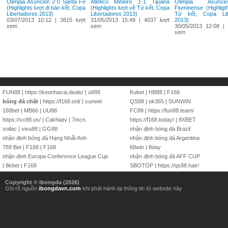
Olimpia Asuncion 2-0 Santa Fe
Atletico Mineiro 1-1 Tijuana
Olimpia Asunc
(Highlights lượt đi bán kết, Copa
(Highlights lượt về Tứ kết, Copa
Fluminense (Highligt
Libertadores 2013)
Libertadores 2013)
Tứ kết, Copa Lib
03/07/2013 10:12 | 3815 lượt
31/05/2013 15:49 | 4037 lượt
2013)
xem
xem
30/05/2013 12:08 |
xem
FUN88
|
https://keonhacai.deals/
|
u888
Kubet
|
HB88
|
F168
bóng đá chất
|
https://f168.onl/
|
sunwin
QS88
|
ok365
|
SUNWIN
188bet
|
MB66
|
UU88
FC88
|
https://fun88.team/
https://xx88.us/
|
Cakhiatv
|
7mcn
https://f168.today/
|
8XBET
xoilac
|
vivu88
|
GG88
nhận định bóng đá Brazil
nhận định bóng đá Hạng Nhất Anh
nhận định bóng đá Argentina
789 Bet
|
F168
|
F168
68win
|
8day
nhận định Europa Conference League Cup
nhận định bóng đá AFF CUP
|
8kbet
|
F168
SBOTOP
|
https://qs88.hair/
Copyright © ibongda (
2026
)
Ghi rõ nguồn
ibongdavn.com
khi phát hành lại thông tin từ website này