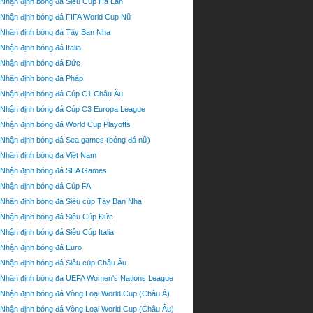
Nhận định bóng đá Siêu Cúp Hà Lan
Nhận định bóng đá FIFA World Cup Nữ
Nhận định bóng đá Tây Ban Nha
Nhận định bóng đá Italia
Nhận định bóng đá Đức
Nhận định bóng đá Pháp
Nhận định bóng đá Cúp C1 Châu Âu
Nhận định bóng đá Cúp C3 Europa League
Nhận định bóng đá World Cup Playoffs
Nhận định bóng đá Sea games (bóng đá nữ)
Nhận định bóng đá Việt Nam
Nhận định bóng đá SEA Games
Nhận định bóng đá Cúp FA
Nhận định bóng đá Siêu cúp Tây Ban Nha
Nhận định bóng đá Siêu Cúp Đức
Nhận định bóng đá Siêu Cúp Italia
Nhận định bóng đá Euro
Nhận định bóng đá Siêu cúp Châu Âu
Nhận định bóng đá UEFA Women's Nations League
Nhận định bóng đá Vòng Loại World Cup (Châu Á)
Nhận định bóng đá Vòng Loại World Cup (Châu Âu)