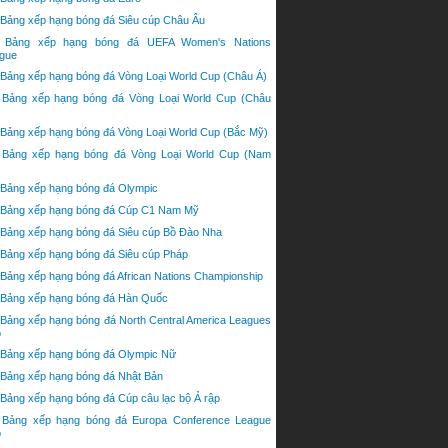
Bảng xếp hạng bóng đá Siêu cúp Châu Âu
Bảng xếp hạng bóng đá UEFA Women's Nations
gue
Bảng xếp hạng bóng đá Vòng Loại World Cup (Châu Á)
Bảng xếp hạng bóng đá Vòng Loại World Cup (Châu
Bảng xếp hạng bóng đá Vòng Loại World Cup (Bắc Mỹ)
Bảng xếp hạng bóng đá Vòng Loại World Cup (Nam
Bảng xếp hạng bóng đá Olympic
Bảng xếp hạng bóng đá Cúp C1 Nam Mỹ
Bảng xếp hạng bóng đá Siêu cúp Bồ Đào Nha
Bảng xếp hạng bóng đá Siêu cúp Pháp
Bảng xếp hạng bóng đá African Nations Championship
Bảng xếp hạng bóng đá Hàn Quốc
Bảng xếp hạng bóng đá North Central America Leagues
p
Bảng xếp hạng bóng đá Olympic Nữ
Bảng xếp hạng bóng đá Nhật Bản
Bảng xếp hạng bóng đá Cúp câu lạc bộ Ả rập
Bảng xếp hạng bóng đá Europa Conference League
p