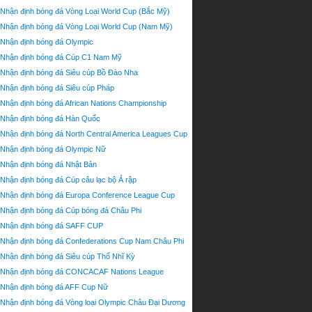
Nhận định bóng đá Vòng Loại World Cup (Bắc Mỹ)
Nhận định bóng đá Vòng Loại World Cup (Nam Mỹ)
Nhận định bóng đá Olympic
Nhận định bóng đá Cúp C1 Nam Mỹ
Nhận định bóng đá Siêu cúp Bồ Đào Nha
Nhận định bóng đá Siêu cúp Pháp
Nhận định bóng đá African Nations Championship
Nhận định bóng đá Hàn Quốc
Nhận định bóng đá North Central America Leagues Cup
Nhận định bóng đá Olympic Nữ
Nhận định bóng đá Nhật Bản
Nhận định bóng đá Cúp câu lạc bộ Ả rập
Nhận định bóng đá Europa Conference League Cup
Nhận định bóng đá Cúp bóng đá Châu Phi
Nhận định bóng đá SAFF CUP
Nhận định bóng đá Confederations Cup Nam Châu Phi
Nhận định bóng đá Siêu cúp Thổ Nhĩ Kỳ
Nhận định bóng đá CONCACAF Nations League
Nhận định bóng đá AFF Cup Nữ
Nhận định bóng đá Vòng loại Olympic Châu Đại Dương