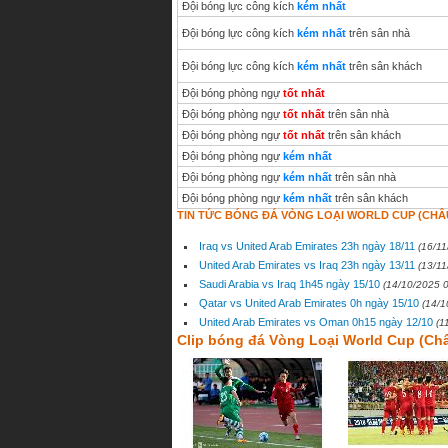
Đội bóng lực công kích
kém nhất
Đội bóng lực công kích
kém nhất
trên sân nhà
Đội bóng lực công kích
kém nhất
trên sân khách
Đội bóng phòng ngự
tốt nhất
Đội bóng phòng ngự
tốt nhất
trên sân nhà
Đội bóng phòng ngự
tốt nhất
trên sân khách
Đội bóng phòng ngự
kém nhất
Đội bóng phòng ngự
kém nhất
trên sân nhà
Đội bóng phòng ngự
kém nhất
trên sân khách
TIN TỨC BÓNG ĐÁ VÒNG LOẠI WORLD CUP (CHÂ
Iraq vs United Arab Emirates 23h ngày 18/11
(16/11
United Arab Emirates vs Iraq 23h ngày 13/11
(13/11
Saudi Arabia vs Iraq 1h45 ngày 15/10
(14/10/2025 0
Qatar vs United Arab Emirates 0h ngày 15/10
(14/1
United Arab Emirates vs Oman 0h15 ngày 12/10
(1
Clip bóng đá Vòng Loại World Cup (Ch