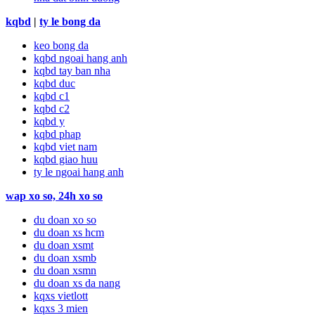
kqbd
|
ty le bong da
keo bong da
kqbd ngoai hang anh
kqbd tay ban nha
kqbd duc
kqbd c1
kqbd c2
kqbd y
kqbd phap
kqbd viet nam
kqbd giao huu
ty le ngoai hang anh
wap xo so, 24h xo so
du doan xo so
du doan xs hcm
du doan xsmt
du doan xsmb
du doan xsmn
du doan xs da nang
kqxs vietlott
kqxs 3 mien