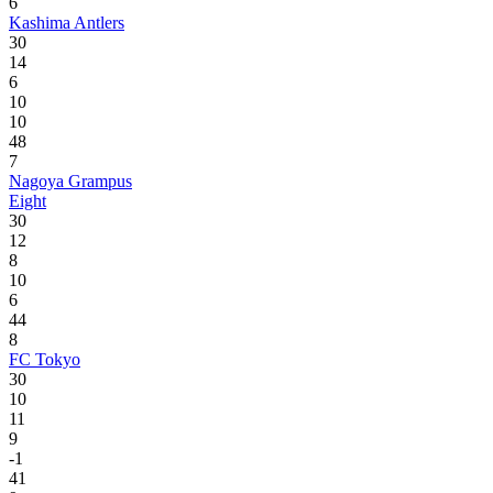
6
Kashima Antlers
30
14
6
10
10
48
7
Nagoya Grampus
Eight
30
12
8
10
6
44
8
FC Tokyo
30
10
11
9
-1
41