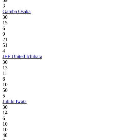
59
3
Gamba Osaka
30
15
6
9
21
51
4
JEF United Ichihara
30
13
11
6
10
50
5
Jubilo Iwata
30
14
6
10
10
48