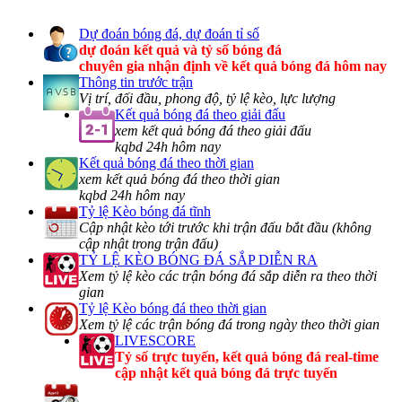
Dự đoán bóng đá, dự đoán tỉ số
dự đoán kết quả và tỷ số bóng đá
chuyên gia nhận định về kết quả bóng đá hôm nay
Thông tin trước trận
Vị trí, đối đầu, phong độ, tỷ lệ kèo, lực lượng
Kết quả bóng đá theo giải đấu
xem kết quả bóng đá theo giải đấu
kqbd 24h hôm nay
Kết quả bóng đá theo thời gian
xem kết quả bóng đá theo thời gian
kqbd 24h hôm nay
Tỷ lệ Kèo bóng đá tĩnh
Cập nhật kèo tới trước khi trận đấu bắt đầu (không
cập nhật trong trận đấu)
TỶ LỆ KÈO BÓNG ĐÁ SẮP DIỄN RA
Xem tỷ lệ kèo các trận bóng đá sắp diễn ra theo thời
gian
Tỷ lệ Kèo bóng đá theo thời gian
Xem tỷ lệ các trận bóng đá trong ngày theo thời gian
LIVESCORE
Tỷ số trực tuyến, kết quả bóng đá real-time
cập nhật kết quả bóng đá trực tuyến