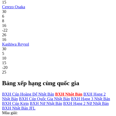
15
Cerezo Osaka
30
6
8
16
-22
26
16
Kashiwa Reysol
30
5
10
15
-20
25
Bảng xếp hạng cùng quốc gia
BXH Cúp Hoàng Đế Nhật Bản
BXH Nhật Bản
BXH Hạng 2
Nhật Bản
BXH Cúp Quốc Gia Nhật Bản
BXH Hạng 3 Nhật Bản
BXH Cúp Kirin
BXH Nữ Nhật Bản
BXH Hạng 2 Nữ Nhật Bản
BXH Nhật Bản JFL
Mùa giải: