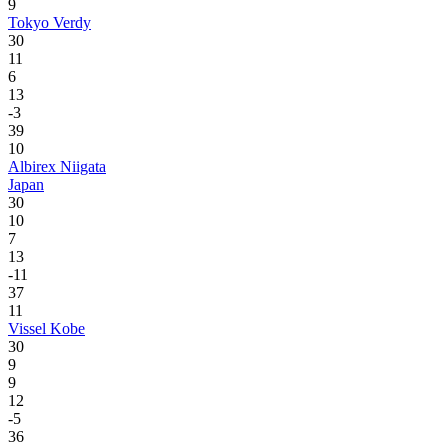
9
Tokyo Verdy
30
11
6
13
-3
39
10
Albirex Niigata
Japan
30
10
7
13
-11
37
11
Vissel Kobe
30
9
9
12
-5
36